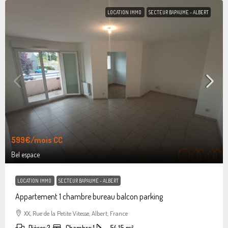
LOCATION IMMO
SECTEUR BAPAUME - ALBERT
599€
/mois CC
Bel espace
LOCATION IMMO
SECTEUR BAPAUME - ALBERT
Appartement 1 chambre bureau balcon parking
XX, Rue de la Petite Vitesse, Albert, France
Pièces:
3
Chambre:
1
54.15
m²