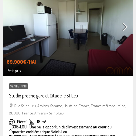
69.900€
/HAI
Petit prix
VENTE IMMO
Studio proche gare et Citadelle St Leu
Rue Saint-Leu, Amiens, Somme, Hauts-de-France, France métropolitaine,
80000, France, Amiens - Saint-Leu
Pièce:
1
18
m²
335-LOU : Une belle opportunité d’investissement au cœur du
>:
quartier emblématique Saint-Leu.