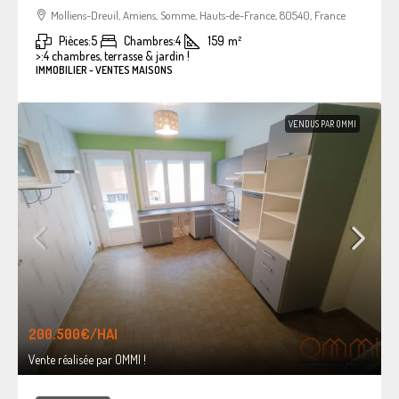
Molliens-Dreuil, Amiens, Somme, Hauts-de-France, 80540, France
Pièces:
5
Chambres:
4
159
m²
>:
4 chambres, terrasse & jardin !
IMMOBILIER - VENTES MAISONS
VENDUS PAR OMMI
200.500€
/HAI
Vente réalisée par OMMI !