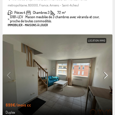
métropolitaine, 80000, France, Amiens - Saint-Acheul
Pièces:
4
Chambres:
3
72
m²
G181-LEV : Maison meublée de 3 chambres avec véranda et cour,
>:
proche de toutes commodités.
IMMOBILIER - MAISONS À LOUER
LOCATION IMMO
699€
/mois cc
Duplex