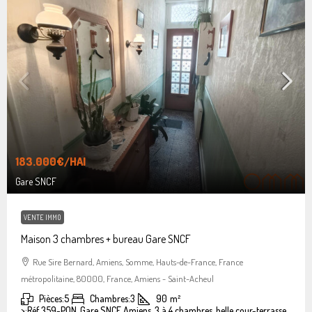
183.000€
/HAI
Gare SNCF
VENTE IMMO
Maison 3 chambres + bureau Gare SNCF
Rue Sire Bernard, Amiens, Somme, Hauts-de-France, France
métropolitaine, 80000, France, Amiens - Saint-Acheul
Pièces:
5
Chambres:
3
90
m²
>:
Réf 359-PON, Gare SNCF Amiens, 3 à 4 chambres, belle cour-terrasse.