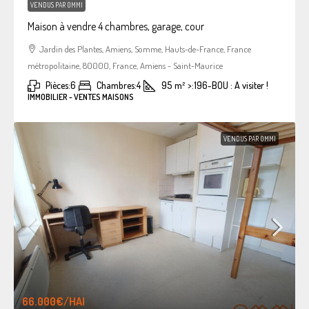
VENDUS PAR OMMI
Maison à vendre 4 chambres, garage, cour
Jardin des Plantes, Amiens, Somme, Hauts-de-France, France
métropolitaine, 80000, France, Amiens - Saint-Maurice
Pièces:
6
Chambres:
4
95
m²
>:
196-BOU : A visiter !
IMMOBILIER - VENTES MAISONS
VENDUS PAR OMMI
66.000€
/HAI