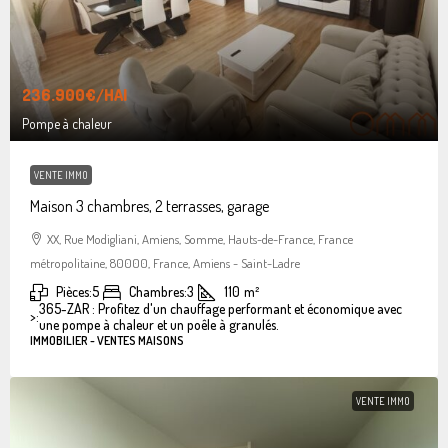
236.900€
/HAI
Pompe à chaleur
VENTE IMMO
Maison 3 chambres, 2 terrasses, garage
XX, Rue Modigliani, Amiens, Somme, Hauts-de-France, France
métropolitaine, 80000, France, Amiens - Saint-Ladre
Pièces:
5
Chambres:
3
110
m²
365-ZAR : Profitez d'un chauffage performant et économique avec
>:
une pompe à chaleur et un poêle à granulés.
IMMOBILIER - VENTES MAISONS
VENTE IMMO