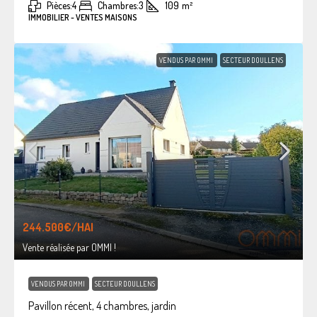
Pièces:
4
Chambres:
3
109
m²
IMMOBILIER - VENTES MAISONS
VENDUS PAR OMMI
SECTEUR DOULLENS
244.500€
/HAI
Vente réalisée par OMMI !
VENDUS PAR OMMI
SECTEUR DOULLENS
Pavillon récent, 4 chambres, jardin