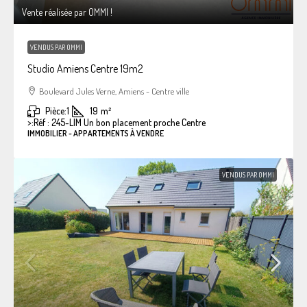
Vente réalisée par OMMI !
VENDUS PAR OMMI
Studio Amiens Centre 19m2
Boulevard Jules Verne, Amiens - Centre ville
Pièce:
1
19
m²
>:
Réf : 245-LIM Un bon placement proche Centre
IMMOBILIER - APPARTEMENTS À VENDRE
VENDUS PAR OMMI