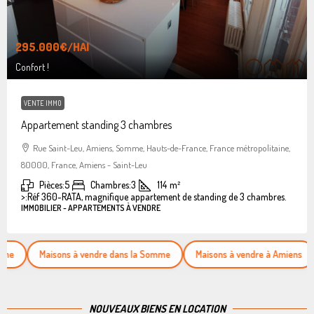
295.000€
/HAI
Confort !
VENTE IMMO
Appartement standing 3 chambres
Rue Saint-Leu, Amiens, Somme, Hauts-de-France, France métropolitaine,
80000, France, Amiens - Saint-Leu
Pièces:
5
Chambres:
3
114
m²
>:
Réf 360-RATA, magnifique appartement de standing de 3 chambres.
IMMOBILIER - APPARTEMENTS À VENDRE
Maisons à vendre dans la Somme
Maisons à vendre à Amiens
Appa
NOUVEAUX BIENS EN LOCATION