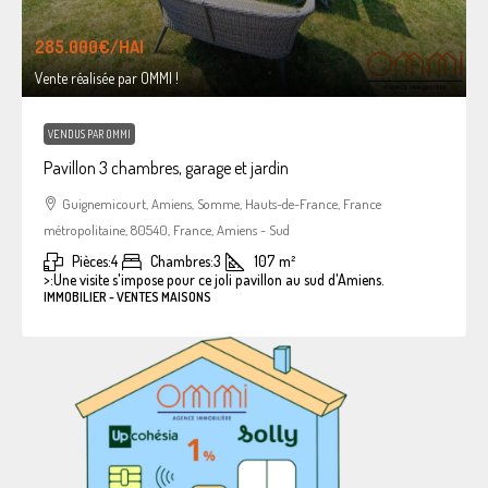
285.000€
/HAI
Vente réalisée par OMMI !
VENDUS PAR OMMI
Pavillon 3 chambres, garage et jardin
Guignemicourt, Amiens, Somme, Hauts-de-France, France
métropolitaine, 80540, France, Amiens - Sud
Pièces:
4
Chambres:
3
107
m²
>:
Une visite s'impose pour ce joli pavillon au sud d'Amiens.
IMMOBILIER - VENTES MAISONS