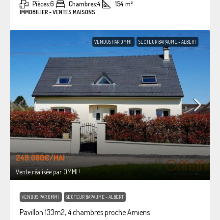
Pièces:
6
Chambres:
4
154
m²
IMMOBILIER - VENTES MAISONS
VENDUS PAR OMMI
SECTEUR BAPAUME - ALBERT
249.000€
/HAI
Vente réalisée par OMMI !
VENDUS PAR OMMI
SECTEUR BAPAUME - ALBERT
Pavillon 133m2, 4 chambres proche Amiens