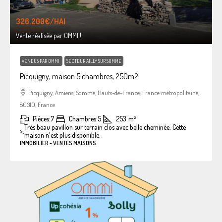
326.200€
/HAI
Vente réalisée par OMMI !
VENDUS PAR OMMI
SECTEUR AILLY SUR SOMME
Picquigny, maison 5 chambres, 250m2
Picquigny, Amiens, Somme, Hauts-de-France, France métropolitaine,
80310, France
Pièces:
7
Chambres:
5
253
m²
Trés beau pavillon sur terrain clos avec belle cheminée. Cette
>:
maison n'est plus disponible.
IMMOBILIER - VENTES MAISONS