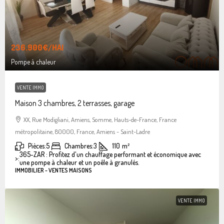
236.900€
/HAI
Pompe à chaleur
VENTE IMMO
Maison 3 chambres, 2 terrasses, garage
XX, Rue Modigliani, Amiens, Somme, Hauts-de-France, France
métropolitaine, 80000, France, Amiens - Saint-Ladre
Pièces:
5
Chambres:
3
110
m²
365-ZAR : Profitez d'un chauffage performant et économique avec
>:
une pompe à chaleur et un poêle à granulés.
IMMOBILIER - VENTES MAISONS
VENTE IMMO