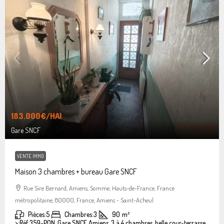
183.000€
/HAI
Gare SNCF
VENTE IMMO
Maison 3 chambres + bureau Gare SNCF
Rue Sire Bernard, Amiens, Somme, Hauts-de-France, France
métropolitaine, 80000, France, Amiens - Saint-Acheul
Pièces:
5
Chambres:
3
90
m²
>:
Réf 359-PON, Gare SNCF Amiens, 3 à 4 chambres, belle cour-terrasse.