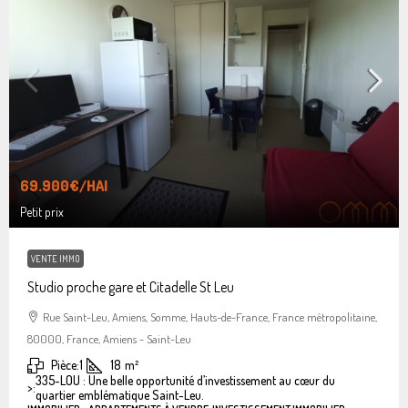
69.900€
/HAI
Petit prix
VENTE IMMO
Studio proche gare et Citadelle St Leu
Rue Saint-Leu, Amiens, Somme, Hauts-de-France, France métropolitaine,
80000, France, Amiens - Saint-Leu
Pièce:
1
18
m²
335-LOU : Une belle opportunité d’investissement au cœur du
>:
quartier emblématique Saint-Leu.