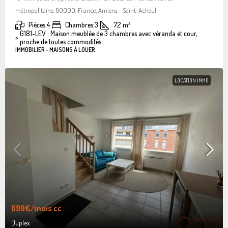
métropolitaine, 80000, France, Amiens - Saint-Acheul
Pièces:
4
Chambres:
3
72
m²
G181-LEV : Maison meublée de 3 chambres avec véranda et cour,
>:
proche de toutes commodités.
IMMOBILIER - MAISONS À LOUER
LOCATION IMMO
699€
/mois cc
Duplex