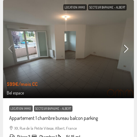
LOCATION IMMO
SECTEUR BAPAUME - ALBERT
599€
/mois CC
Bel espace
LOCATION IMMO
SECTEUR BAPAUME - ALBERT
Appartement 1 chambre bureau balcon parking
XX, Rue de la Petite Vitesse, Albert, France
Pièces:
3
Chambre:
1
54.15
m²