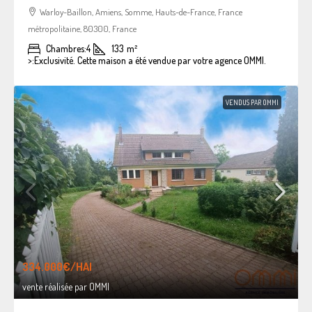
Warloy-Baillon, Amiens, Somme, Hauts-de-France, France
métropolitaine, 80300, France
Chambres:
4
133
m²
>:
Exclusivité. Cette maison a été vendue par votre agence OMMI.
VENDUS PAR OMMI
334.000€
/HAI
vente réalisée par OMMI