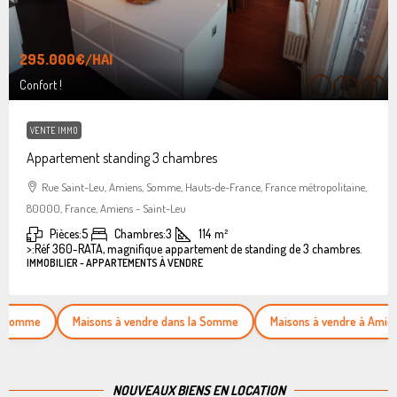
295.000€
/HAI
Confort !
VENTE IMMO
Appartement standing 3 chambres
Rue Saint-Leu, Amiens, Somme, Hauts-de-France, France métropolitaine,
80000, France, Amiens - Saint-Leu
Pièces:
5
Chambres:
3
114
m²
>:
Réf 360-RATA, magnifique appartement de standing de 3 chambres.
IMMOBILIER - APPARTEMENTS À VENDRE
Maisons à vendre dans la Somme
Maisons à vendre à Amiens
NOUVEAUX BIENS EN LOCATION