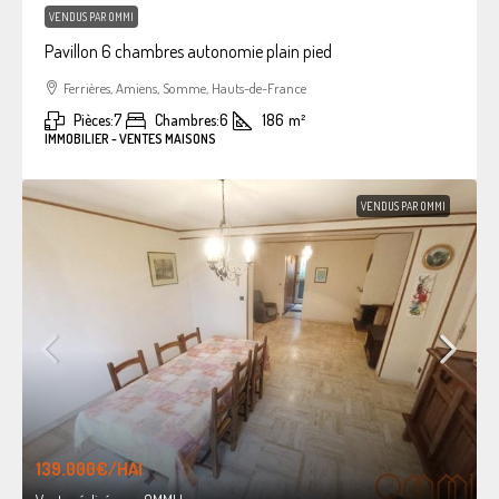
VENDUS PAR OMMI
Pavillon 6 chambres autonomie plain pied
Ferrières, Amiens, Somme, Hauts-de-France
Pièces:
7
Chambres:
6
186
m²
IMMOBILIER - VENTES MAISONS
VENDUS PAR OMMI
139.000€
/HAI