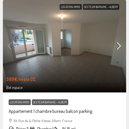
LOCATION IMMO
SECTEUR BAPAUME - ALBERT
599€
/mois CC
Bel espace
LOCATION IMMO
SECTEUR BAPAUME - ALBERT
Appartement 1 chambre bureau balcon parking
XX, Rue de la Petite Vitesse, Albert, France
Pièces:
3
Chambre:
1
54.15
m²