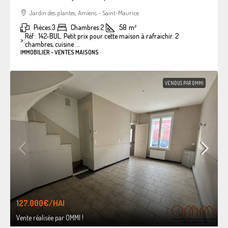
Jardin des plantes, Amiens - Saint-Maurice
Pièces:
3
Chambres:
2
58
m²
Réf : 142-BUL. Petit prix pour cette maison à rafraichir. 2
>:
chambres, cuisine ...
IMMOBILIER - VENTES MAISONS
VENDUS PAR OMMI
127.000€
/HAI
Vente réalisée par OMMI !