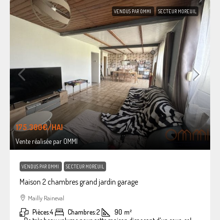
VENDUS PAR OMMI
SECTEUR MOREUIL
175.300€
/HAI
Vente réalisée par OMMI
VENDUS PAR OMMI
SECTEUR MOREUIL
Maison 2 chambres grand jardin garage
Mailly Raineval
Pièces:
4
Chambres:
2
90
m²