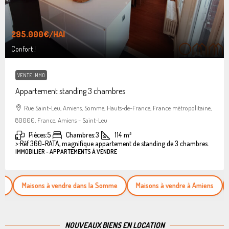
295.000€
/HAI
Confort !
VENTE IMMO
Appartement standing 3 chambres
Rue Saint-Leu, Amiens, Somme, Hauts-de-France, France métropolitaine,
80000, France, Amiens - Saint-Leu
Pièces:
5
Chambres:
3
114
m²
>:
Réf 360-RATA, magnifique appartement de standing de 3 chambres.
IMMOBILIER - APPARTEMENTS À VENDRE
Maisons à vendre dans la Somme
Maisons à vendre à Amiens
Appart
NOUVEAUX BIENS EN LOCATION