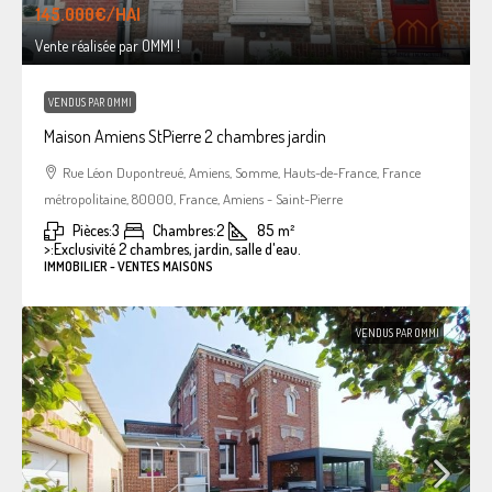
145.000€
/HAI
Vente réalisée par OMMI !
VENDUS PAR OMMI
Maison Amiens StPierre 2 chambres jardin
Rue Léon Dupontreué, Amiens, Somme, Hauts-de-France, France
métropolitaine, 80000, France, Amiens - Saint-Pierre
Pièces:
3
Chambres:
2
85
m²
>:
Exclusivité 2 chambres, jardin, salle d'eau.
IMMOBILIER - VENTES MAISONS
VENDUS PAR OMMI