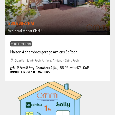
269.000€
/HAI
Vente réalisée par OMMI !
VENDUS PAR OMMI
Maison 4 chambres garage Amiens St Roch
Quartier Saint-Roch Amiens, Amiens - Saint Roch
Pièces:
5
Chambres:
4
86.20
m²
>:
170-CAP
IMMOBILIER - VENTES MAISONS