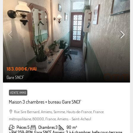
183.000€
/HAI
Gare SNCF
VENTE IMMO
Maison 3 chambres + bureau Gare SNCF
Rue Sire Bernard, Amiens, Somme, Hauts-de-France, France
métropolitaine, 80000, France, Amiens - Saint-Acheul
Pièces:
5
Chambres:
3
90
m²
>:
Réf 359-PON, Gare SNCF Amiens, 3 à 4 chambres, belle cour-terrasse.