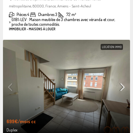
métropolitaine, 80000, France, Amiens - Saint-Acheul
Pièces:
4
Chambres:
3
72
m²
G181-LEV : Maison meublée de 3 chambres avec véranda et cour,
>:
proche de toutes commodités.
IMMOBILIER - MAISONS À LOUER
LOCATION IMMO
699€
/mois cc
Duplex