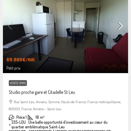
69.900€
/HAI
Petit prix
VENTE IMMO
Studio proche gare et Citadelle St Leu
Rue Saint-Leu, Amiens, Somme, Hauts-de-France, France métropolitaine,
80000, France, Amiens - Saint-Leu
Pièce:
1
18
m²
335-LOU : Une belle opportunité d’investissement au cœur du
>:
quartier emblématique Saint-Leu.