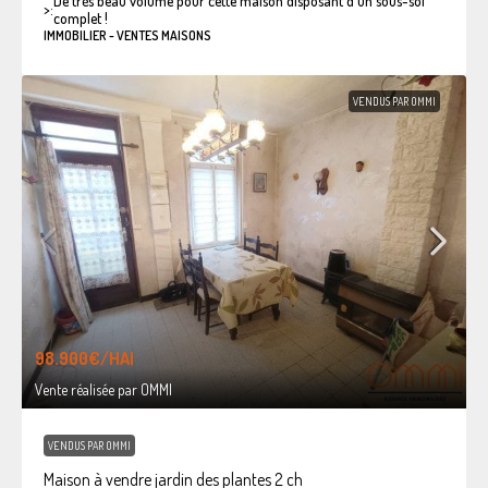
De très beau volume pour cette maison disposant d'un sous-sol
>:
complet !
IMMOBILIER - VENTES MAISONS
VENDUS PAR OMMI
98.900€
/HAI
Vente réalisée par OMMI
VENDUS PAR OMMI
Maison à vendre jardin des plantes 2 ch