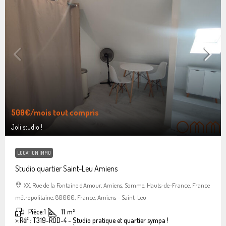
500€
/mois tout compris
Joli studio !
LOCATION IMMO
Studio quartier Saint-Leu Amiens
XX, Rue de la Fontaine d'Amour, Amiens, Somme, Hauts-de-France, France
métropolitaine, 80000, France, Amiens - Saint-Leu
Pièce:
1
11
m²
>:
Réf : T319-ROD-4 - Studio pratique et quartier sympa !