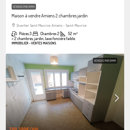
VENDUS PAR OMMI
Maison à vendre Amiens 2 chambres jardin
Quartier Saint Maurice, Amiens - Saint-Maurice
Pièces:
3
Chambres:
2
52
m²
>:
2 chambres, jardin, taxe foncière faible.
IMMOBILIER - VENTES MAISONS
VENDUS PAR OMMI
200.500€
/HAI