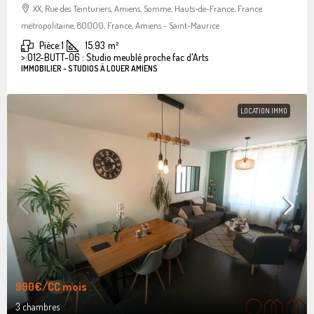
XX, Rue des Teinturiers, Amiens, Somme, Hauts-de-France, France
métropolitaine, 80000, France, Amiens - Saint-Maurice
Pièce:
1
15.93
m²
>:
012-BUTT-06 : Studio meublé proche fac d'Arts
IMMOBILIER - STUDIOS À LOUER AMIENS
LOCATION IMMO
990€
/CC mois
3 chambres