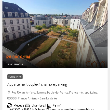
128.000€
/HAI
Bel ensemble
VENTE IMMO
Appartement duplex 1 chambre parking
Rue Riolan, Amiens, Somme, Hauts-de-France, France métropolitaine,
80000, France, Amiens - Gare La Vallée
Pièces:
2
Chambre:
1
49
m²
Réf 352-INTER-1, très beau T2 dans un magnifique immeuble de