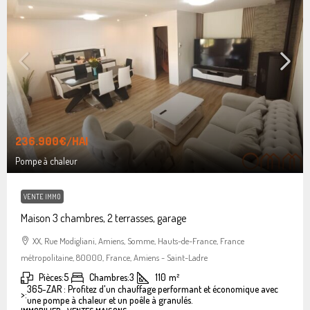
236.900€
/HAI
Pompe à chaleur
VENTE IMMO
Maison 3 chambres, 2 terrasses, garage
XX, Rue Modigliani, Amiens, Somme, Hauts-de-France, France
métropolitaine, 80000, France, Amiens - Saint-Ladre
Pièces:
5
Chambres:
3
110
m²
365-ZAR : Profitez d'un chauffage performant et économique avec
>:
une pompe à chaleur et un poêle à granulés.