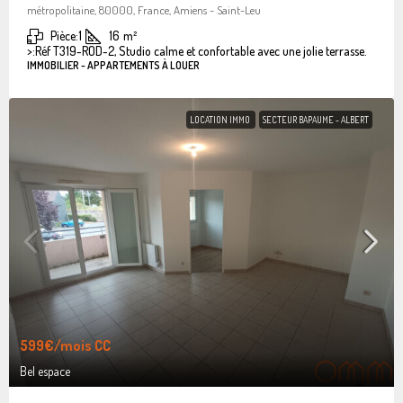
métropolitaine, 80000, France, Amiens - Saint-Leu
Pièce:
1
16
m²
>:
Réf T319-ROD-2, Studio calme et confortable avec une jolie terrasse.
IMMOBILIER - APPARTEMENTS À LOUER
LOCATION IMMO
SECTEUR BAPAUME - ALBERT
599€
/mois CC
Bel espace