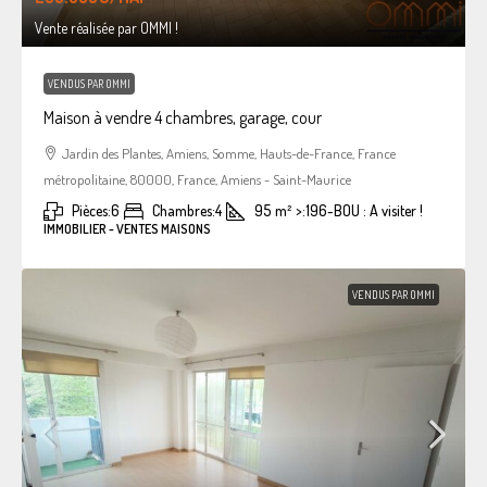
Vente réalisée par OMMI !
VENDUS PAR OMMI
Maison à vendre 4 chambres, garage, cour
Jardin des Plantes, Amiens, Somme, Hauts-de-France, France
métropolitaine, 80000, France, Amiens - Saint-Maurice
Pièces:
6
Chambres:
4
95
m²
>:
196-BOU : A visiter !
IMMOBILIER - VENTES MAISONS
VENDUS PAR OMMI