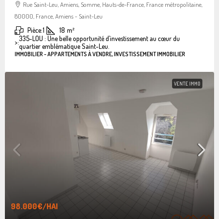
Rue Saint-Leu, Amiens, Somme, Hauts-de-France, France métropolitaine,
80000, France, Amiens - Saint-Leu
Pièce:
1
18
m²
335-LOU : Une belle opportunité d’investissement au cœur du
>:
quartier emblématique Saint-Leu.
IMMOBILIER - APPARTEMENTS À VENDRE, INVESTISSEMENT IMMOBILIER
VENTE IMMO
98.000€
/HAI