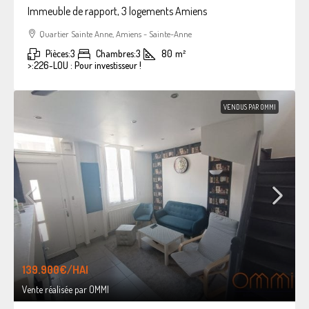
Immeuble de rapport, 3 logements Amiens
Quartier Sainte Anne, Amiens - Sainte-Anne
Pièces:
3
Chambres:
3
80
m²
>:
226-LOU : Pour investisseur !
VENDUS PAR OMMI
139.900€
/HAI
Vente réalisée par OMMI