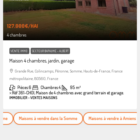
127.000€
/HAI
4 chambres
VENTE IMMO
SECTEUR BAPAUME - ALBERT
Maison 4 chambres, jardin, garage
Grande Rue, Colincamps, Péronne, Somme, Hauts-de-France, France
métropolitaine, 80560, France
Pièces:
6
Chambres:
4
95
m²
>:
Réf 361-CHOI, Maison de 4 chambres avec grand terrain et garage.
IMMOBILIER - VENTES MAISONS
Maisons à vendre dans la Somme
Maisons à vendre à Amiens
App