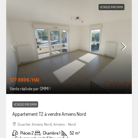
VENDUS PAR OMMI
127.000€
/HAI
Vente réalisée par OMMI !
VENDUS PAR OMMI
Appartement T2 à vendre Amiens Nord
Quartier Amiens Nord, Amiens - Nord
Pièces:
2
Chambre:
1
52
m²