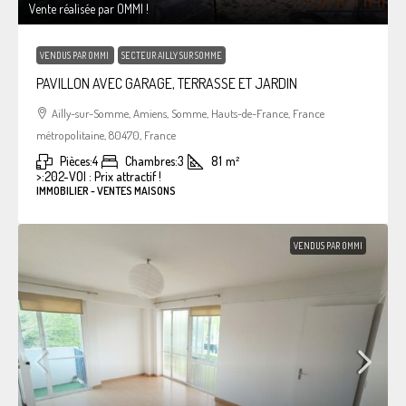
Vente réalisée par OMMI !
VENDUS PAR OMMI
SECTEUR AILLY SUR SOMME
PAVILLON AVEC GARAGE, TERRASSE ET JARDIN
Ailly-sur-Somme, Amiens, Somme, Hauts-de-France, France
métropolitaine, 80470, France
Pièces:
4
Chambres:
3
81
m²
>:
202-VOI : Prix attractif !
IMMOBILIER - VENTES MAISONS
VENDUS PAR OMMI