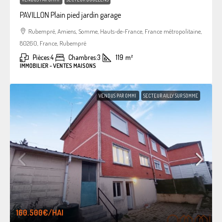
PAVILLON Plain pied jardin garage
Rubempré, Amiens, Somme, Hauts-de-France, France métropolitaine,
80260, France, Rubempré
Pièces:
4
Chambres:
3
119
m²
IMMOBILIER - VENTES MAISONS
VENDUS PAR OMMI
SECTEUR AILLY SUR SOMME
160.500€
/HAI