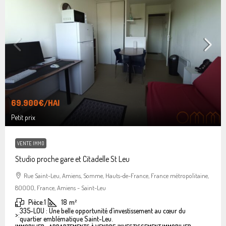
69.900€
/HAI
Petit prix
VENTE IMMO
Studio proche gare et Citadelle St Leu
Rue Saint-Leu, Amiens, Somme, Hauts-de-France, France métropolitaine,
80000, France, Amiens - Saint-Leu
Pièce:
1
18
m²
335-LOU : Une belle opportunité d’investissement au cœur du
>:
quartier emblématique Saint-Leu.