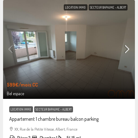
LOCATION IMMO
SECTEUR BAPAUME - ALBERT
599€
/mois CC
Bel espace
LOCATION IMMO
SECTEUR BAPAUME - ALBERT
Appartement 1 chambre bureau balcon parking
XX, Rue de la Petite Vitesse, Albert, France
Pièces:
3
Chambre:
1
54.15
m²