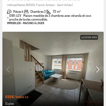
métropolitaine, 80000, France, Amiens - Saint-Acheul
Pièces:
4
Chambres:
3
72
m²
G181-LEV : Maison meublée de 3 chambres avec véranda et cour,
>:
proche de toutes commodités.
IMMOBILIER - MAISONS À LOUER
LOCATION IMMO
699€
/mois cc
Duplex