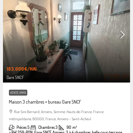
183.000€
/HAI
Gare SNCF
VENTE IMMO
Maison 3 chambres + bureau Gare SNCF
Rue Sire Bernard, Amiens, Somme, Hauts-de-France, France
métropolitaine, 80000, France, Amiens - Saint-Acheul
Pièces:
5
Chambres:
3
90
m²
>:
Réf 359-PON, Gare SNCF Amiens, 3 à 4 chambres, belle cour-terrasse.