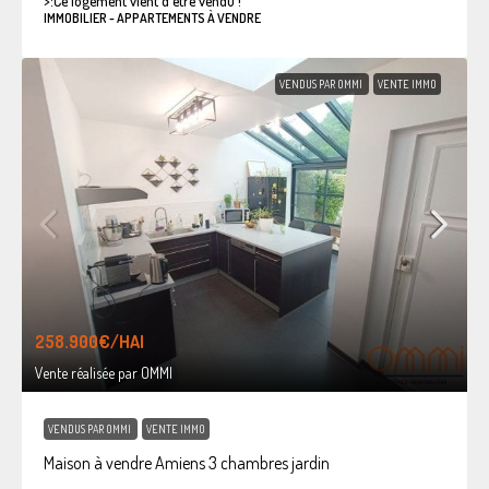
>:
Ce logement vient d'être vendu !
IMMOBILIER - APPARTEMENTS À VENDRE
VENDUS PAR OMMI
VENTE IMMO
258.900€
/HAI
Vente réalisée par OMMI
VENDUS PAR OMMI
VENTE IMMO
Maison à vendre Amiens 3 chambres jardin