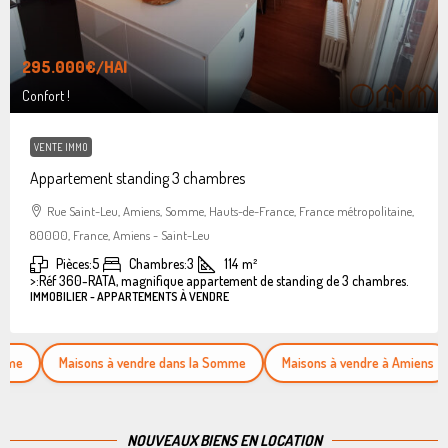
295.000€
/HAI
Confort !
VENTE IMMO
Appartement standing 3 chambres
Rue Saint-Leu, Amiens, Somme, Hauts-de-France, France métropolitaine,
80000, France, Amiens - Saint-Leu
Pièces:
5
Chambres:
3
114
m²
>:
Réf 360-RATA, magnifique appartement de standing de 3 chambres.
IMMOBILIER - APPARTEMENTS À VENDRE
Maisons à vendre dans la Somme
Maisons à vendre à Amiens
Appa
NOUVEAUX BIENS EN LOCATION