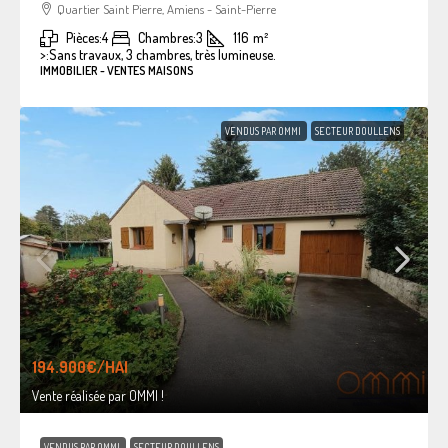
Quartier Saint Pierre, Amiens - Saint-Pierre
Pièces:
4
Chambres:
3
116
m²
>:
Sans travaux, 3 chambres, très lumineuse.
IMMOBILIER - VENTES MAISONS
VENDUS PAR OMMI
SECTEUR DOULLENS
194.900€
/HAI
Vente réalisée par OMMI !
VENDUS PAR OMMI
SECTEUR DOULLENS