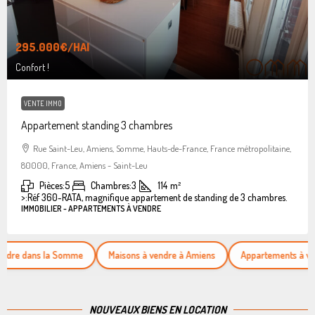
295.000€
/HAI
Confort !
VENTE IMMO
Appartement standing 3 chambres
Rue Saint-Leu, Amiens, Somme, Hauts-de-France, France métropolitaine,
80000, France, Amiens - Saint-Leu
Pièces:
5
Chambres:
3
114
m²
>:
Réf 360-RATA, magnifique appartement de standing de 3 chambres.
IMMOBILIER - APPARTEMENTS À VENDRE
ans la Somme
Maisons à vendre à Amiens
Appartements à vendre
NOUVEAUX BIENS EN LOCATION