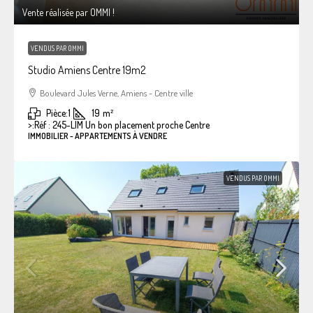
Vente réalisée par OMMI !
VENDUS PAR OMMI
Studio Amiens Centre 19m2
Boulevard Jules Verne, Amiens - Centre ville
Pièce:
1
19
m²
>:
Réf : 245-LIM Un bon placement proche Centre
IMMOBILIER - APPARTEMENTS À VENDRE
VENDUS PAR OMMI