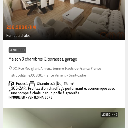
236.900€
/HAI
Pompe à chaleur
VENTE IMMO
Maison 3 chambres, 2 terrasses, garage
XX, Rue Modigliani, Amiens, Somme, Hauts-de-France, France
métropolitaine, 80000, France, Amiens - Saint-Ladre
Pièces:
5
Chambres:
3
110
m²
365-ZAR : Profitez d'un chauffage performant et économique avec
>:
une pompe à chaleur et un poêle à granulés.
IMMOBILIER - VENTES MAISONS
VENTE IMMO