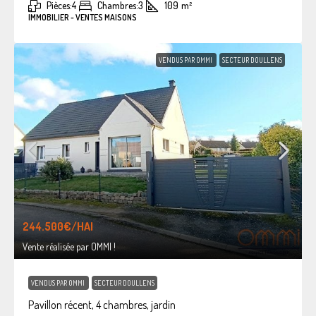
Pièces:
4
Chambres:
3
109
m²
IMMOBILIER - VENTES MAISONS
VENDUS PAR OMMI
SECTEUR DOULLENS
244.500€
/HAI
Vente réalisée par OMMI !
VENDUS PAR OMMI
SECTEUR DOULLENS
Pavillon récent, 4 chambres, jardin