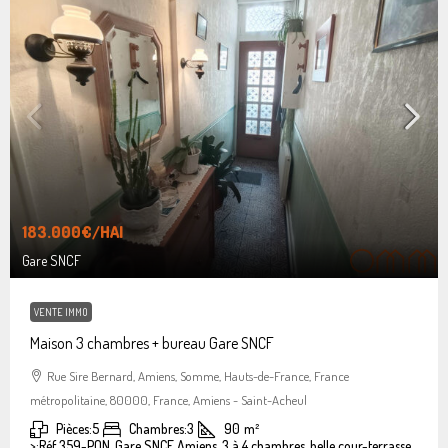
183.000€
/HAI
Gare SNCF
VENTE IMMO
Maison 3 chambres + bureau Gare SNCF
Rue Sire Bernard, Amiens, Somme, Hauts-de-France, France
métropolitaine, 80000, France, Amiens - Saint-Acheul
Pièces:
5
Chambres:
3
90
m²
>:
Réf 359-PON, Gare SNCF Amiens, 3 à 4 chambres, belle cour-terrasse.