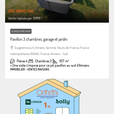
285.000€
/HAI
Vente réalisée par OMMI !
VENDUS PAR OMMI
Pavillon 3 chambres, garage et jardin
Guignemicourt, Amiens, Somme, Hauts-de-France, France
métropolitaine, 80540, France, Amiens - Sud
Pièces:
4
Chambres:
3
107
m²
>:
Une visite s'impose pour ce joli pavillon au sud d'Amiens.
IMMOBILIER - VENTES MAISONS