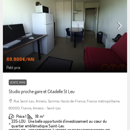
69.900€
/HAI
Petit prix
VENTE IMMO
Studio proche gare et Citadelle St Leu
Rue Saint-Leu, Amiens, Somme, Hauts-de-France, France métropolitaine,
80000, France, Amiens - Saint-Leu
Pièce:
1
18
m²
335-LOU : Une belle opportunité d’investissement au cœur du
>:
quartier emblématique Saint-Leu.