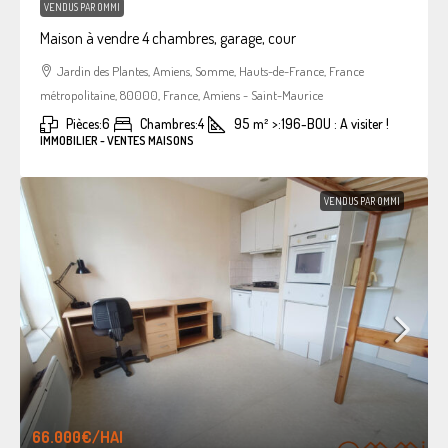
VENDUS PAR OMMI
Maison à vendre 4 chambres, garage, cour
Jardin des Plantes, Amiens, Somme, Hauts-de-France, France
métropolitaine, 80000, France, Amiens - Saint-Maurice
Pièces:
6
Chambres:
4
95
m²
>:
196-BOU : A visiter !
IMMOBILIER - VENTES MAISONS
VENDUS PAR OMMI
66.000€
/HAI