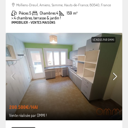
Molliens-Dreuil, Amiens, Somme, Hauts-de-France, 80540, France
Pièces:
5
Chambres:
4
159
m²
>:
4 chambres, terrasse & jardin !
IMMOBILIER - VENTES MAISONS
VENDUS PAR OMMI
200.500€
/HAI
Vente réalisée par OMMI !