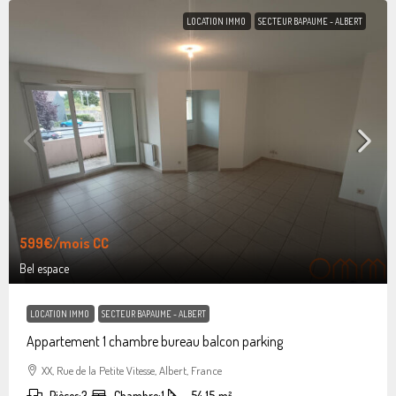
LOCATION IMMO
SECTEUR BAPAUME - ALBERT
599€
/mois CC
Bel espace
LOCATION IMMO
SECTEUR BAPAUME - ALBERT
Appartement 1 chambre bureau balcon parking
XX, Rue de la Petite Vitesse, Albert, France
Pièces:
3
Chambre:
1
54.15
m²