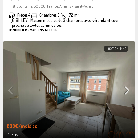
métropolitaine, 80000, France, Amiens - Saint-Acheul
Pièces:
4
Chambres:
3
72
m²
G181-LEV : Maison meublée de 3 chambres avec véranda et cour,
>:
proche de toutes commodités.
IMMOBILIER - MAISONS À LOUER
LOCATION IMMO
699€
/mois cc
Duplex