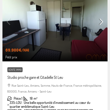
69.900€
/HAI
Petit prix
VENTE IMMO
Studio proche gare et Citadelle St Leu
Rue Saint-Leu, Amiens, Somme, Hauts-de-France, France métropolitaine,
80000, France, Amiens - Saint-Leu
Pièce:
1
18
m²
335-LOU : Une belle opportunité d’investissement au cœur du
>:
quartier emblématique Saint-Leu.