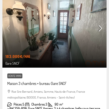
183.000€
/HAI
Gare SNCF
VENTE IMMO
Maison 3 chambres + bureau Gare SNCF
Rue Sire Bernard, Amiens, Somme, Hauts-de-France, France
métropolitaine, 80000, France, Amiens - Saint-Acheul
Pièces:
5
Chambres:
3
90
m²
>:
Réf 359-PON, Gare SNCF Amiens, 3 à 4 chambres, belle cour-terrasse.