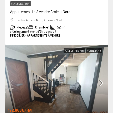
VENDUS PAR OMMI
Appartement T2 à vendre Amiens Nord
Quartier Amiens Nord, Amiens - Nord
Pièces:
2
Chambre:
1
52
m²
>:
Ce logement vient d'être vendu !
IMMOBILIER - APPARTEMENTS À VENDRE
VENDUS PAR OMMI
VENTE IMMO
122.000€
/HAI