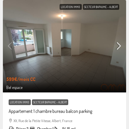
LOCATION IMMO
SECTEUR BAPAUME - ALBERT
599€
/mois CC
Bel espace
LOCATION IMMO
SECTEUR BAPAUME - ALBERT
Appartement 1 chambre bureau balcon parking
XX, Rue de la Petite Vitesse, Albert, France
Pièces:
3
Chambre:
1
54.15
m²