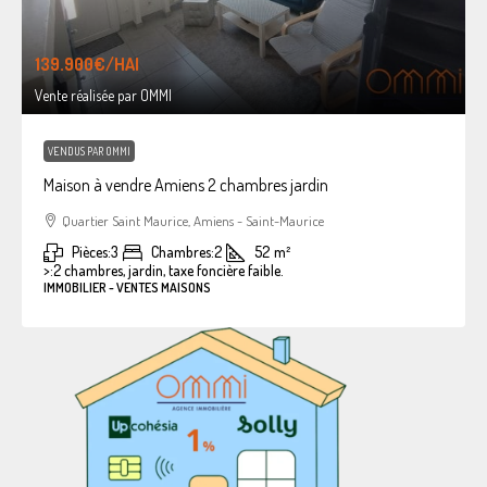
139.900€
/HAI
Vente réalisée par OMMI
VENDUS PAR OMMI
Maison à vendre Amiens 2 chambres jardin
Quartier Saint Maurice, Amiens - Saint-Maurice
Pièces:
3
Chambres:
2
52
m²
>:
2 chambres, jardin, taxe foncière faible.
IMMOBILIER - VENTES MAISONS