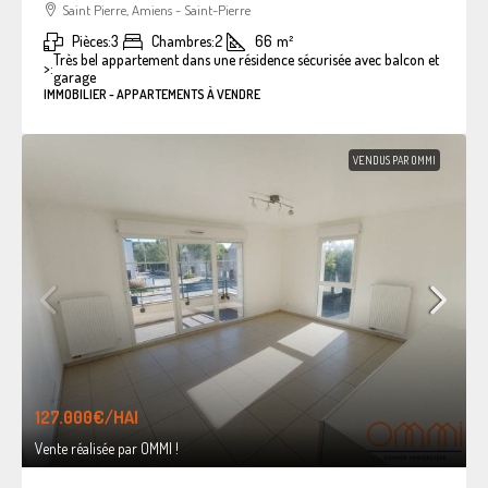
Saint Pierre, Amiens - Saint-Pierre
Pièces:
3
Chambres:
2
66
m²
Très bel appartement dans une résidence sécurisée avec balcon et
>:
garage
IMMOBILIER - APPARTEMENTS À VENDRE
VENDUS PAR OMMI
127.000€
/HAI
Vente réalisée par OMMI !