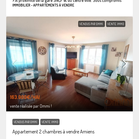
>:
A proximité de la gare SNCF et du centre ville. Sous compromis
IMMOBILIER - APPARTEMENTS À VENDRE
VENDUS PAR OMMI
VENTE IMMO
163.000€
/HAI
vente réalisée par Ommi !
VENDUS PAR OMMI
VENTE IMMO
Appartement 2 chambres à vendre Amiens