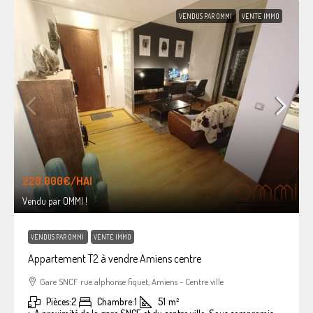
VENDUS PAR OMMI
VENTE IMMO
228.000€
/HAI
Vendu par OMMI !
VENDUS PAR OMMI
VENTE IMMO
Appartement T2 à vendre Amiens centre
Gare SNCF rue alphonse fiquet, Amiens - Centre ville
Pièces:
2
Chambre:
1
51
m²