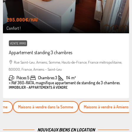
295.000€
/HAI
Confort !
VENTE IMMO
Appartement standing 3 chambres
Rue Saint-Leu, Amiens, Somme, Hauts-de-France, France métropolitaine,
80000, France, Amiens - Saint-Leu
Pièces:
5
Chambres:
3
114
m²
>:
Réf 360-RATA, magnifique appartement de standing de 3 chambres.
IMMOBILIER - APPARTEMENTS À VENDRE
Maisons à vendre dans la Somme
Maisons à vendre à Amiens
App
NOUVEAUX BIENS EN LOCATION