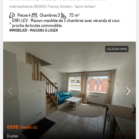
métropolitaine, 80000, France, Amiens - Saint-Acheul
Pièces:
4
Chambres:
3
72
m²
G181-LEV : Maison meublée de 3 chambres avec véranda et cour,
>:
proche de toutes commodités.
IMMOBILIER - MAISONS À LOUER
LOCATION IMMO
699€
/mois cc
Duplex