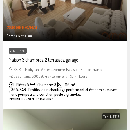
236.900€
/HAI
Pompe à chaleur
VENTE IMMO
Maison 3 chambres, 2 terrasses, garage
XX, Rue Modigliani, Amiens, Somme, Hauts-de-France, France
métropolitaine, 80000, France, Amiens - Saint-Ladre
Pièces:
5
Chambres:
3
110
m²
365-ZAR : Profitez d'un chauffage performant et économique avec
>:
une pompe à chaleur et un poêle à granulés.
IMMOBILIER - VENTES MAISONS
VENTE IMMO