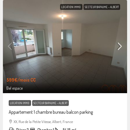
LOCATION IMMO
SECTEUR BAPAUME - ALBERT
599€
/mois CC
Bel espace
LOCATION IMMO
SECTEUR BAPAUME - ALBERT
Appartement 1 chambre bureau balcon parking
XX, Rue de la Petite Vitesse, Albert, France
Pièces:
3
Chambre:
1
54.15
m²