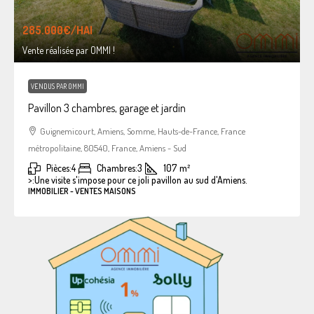
285.000€
/HAI
Vente réalisée par OMMI !
VENDUS PAR OMMI
Pavillon 3 chambres, garage et jardin
Guignemicourt, Amiens, Somme, Hauts-de-France, France
métropolitaine, 80540, France, Amiens - Sud
Pièces:
4
Chambres:
3
107
m²
>:
Une visite s'impose pour ce joli pavillon au sud d'Amiens.
IMMOBILIER - VENTES MAISONS