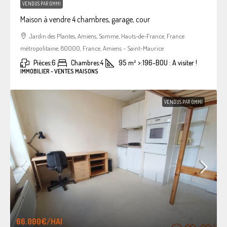
VENDUS PAR OMMI
Maison à vendre 4 chambres, garage, cour
Jardin des Plantes, Amiens, Somme, Hauts-de-France, France
métropolitaine, 80000, France, Amiens - Saint-Maurice
Pièces:
6
Chambres:
4
95
m²
>:
196-BOU : A visiter !
IMMOBILIER - VENTES MAISONS
VENDUS PAR OMMI
66.000€
/HAI