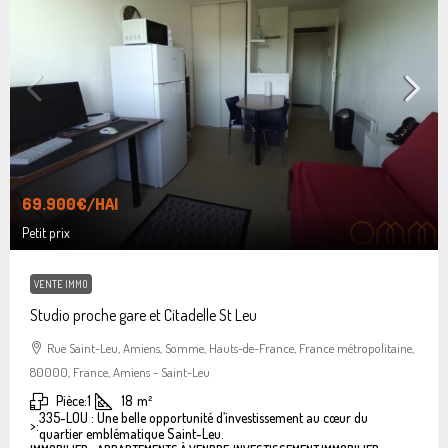
69.900€
/HAI
Petit prix
VENTE IMMO
Studio proche gare et Citadelle St Leu
Rue Saint-Leu, Amiens, Somme, Hauts-de-France, France métropolitaine,
80000, France, Amiens - Saint-Leu
Pièce:
1
18
m²
335-LOU : Une belle opportunité d’investissement au cœur du
>:
quartier emblématique Saint-Leu.