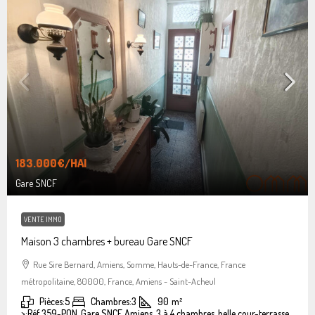
183.000€
/HAI
Gare SNCF
VENTE IMMO
Maison 3 chambres + bureau Gare SNCF
Rue Sire Bernard, Amiens, Somme, Hauts-de-France, France
métropolitaine, 80000, France, Amiens - Saint-Acheul
Pièces:
5
Chambres:
3
90
m²
>:
Réf 359-PON, Gare SNCF Amiens, 3 à 4 chambres, belle cour-terrasse.