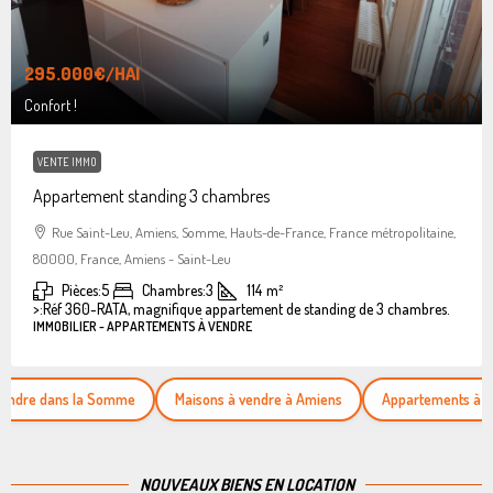
295.000€
/HAI
Confort !
VENTE IMMO
Appartement standing 3 chambres
Rue Saint-Leu, Amiens, Somme, Hauts-de-France, France métropolitaine,
80000, France, Amiens - Saint-Leu
Pièces:
5
Chambres:
3
114
m²
>:
Réf 360-RATA, magnifique appartement de standing de 3 chambres.
IMMOBILIER - APPARTEMENTS À VENDRE
ans la Somme
Maisons à vendre à Amiens
Appartements à vendre
NOUVEAUX BIENS EN LOCATION