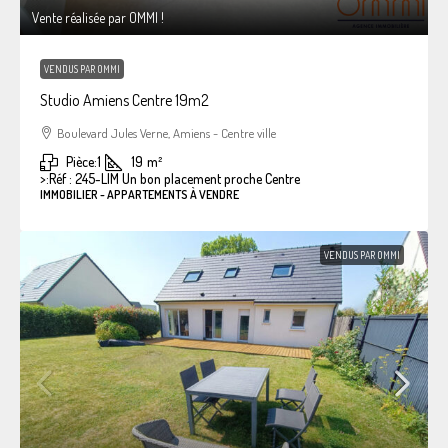
Vente réalisée par OMMI !
VENDUS PAR OMMI
Studio Amiens Centre 19m2
Boulevard Jules Verne, Amiens - Centre ville
Pièce:
1
19
m²
>:
Réf : 245-LIM Un bon placement proche Centre
IMMOBILIER - APPARTEMENTS À VENDRE
VENDUS PAR OMMI