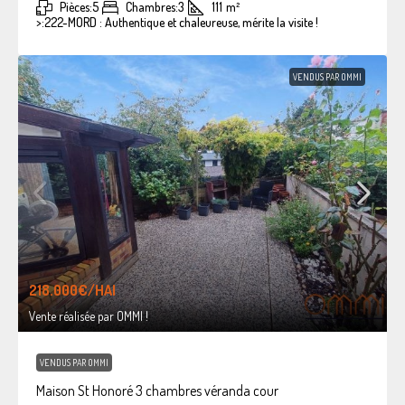
Pièces:
5
Chambres:
3
111
m²
>:
222-MORD : Authentique et chaleureuse, mérite la visite !
VENDUS PAR OMMI
218.000€
/HAI
Vente réalisée par OMMI !
VENDUS PAR OMMI
Maison St Honoré 3 chambres véranda cour