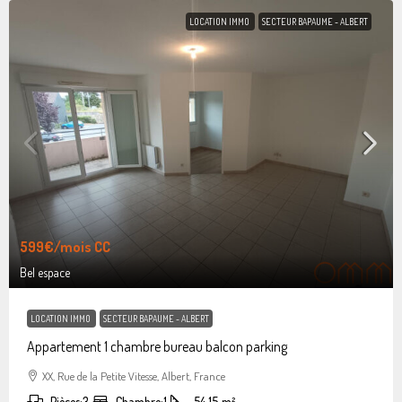
LOCATION IMMO
SECTEUR BAPAUME - ALBERT
599€
/mois CC
Bel espace
LOCATION IMMO
SECTEUR BAPAUME - ALBERT
Appartement 1 chambre bureau balcon parking
XX, Rue de la Petite Vitesse, Albert, France
Pièces:
3
Chambre:
1
54.15
m²