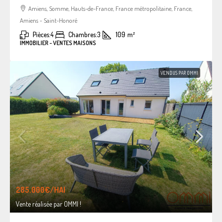
Amiens, Somme, Hauts-de-France, France métropolitaine, France,
Amiens - Saint-Honoré
Pièces:
4
Chambres:
3
109
m²
IMMOBILIER - VENTES MAISONS
VENDUS PAR OMMI
285.000€
/HAI
Vente réalisée par OMMI !