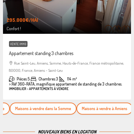
295.000€
/HAI
Confort !
VENTE IMMO
Appartement standing 3 chambres
Rue Saint-Leu, Amiens, Somme, Hauts-de-France, France métropolitaine,
80000, France, Amiens - Saint-Leu
Pièces:
5
Chambres:
3
114
m²
>:
Réf 360-RATA, magnifique appartement de standing de 3 chambres.
IMMOBILIER - APPARTEMENTS À VENDRE
Maisons à vendre dans la Somme
Maisons à vendre à Amiens
Appar
NOUVEAUX BIENS EN LOCATION