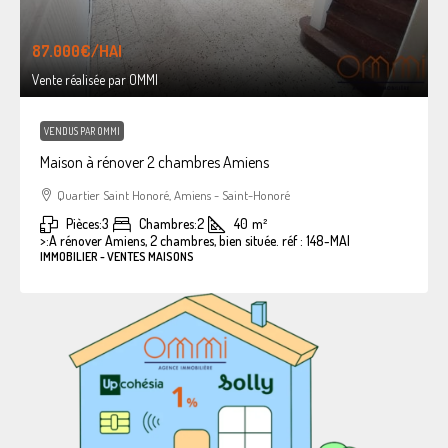
87.000€
/HAI
Vente réalisée par OMMI
VENDUS PAR OMMI
Maison à rénover 2 chambres Amiens
Quartier Saint Honoré, Amiens - Saint-Honoré
Pièces:
3
Chambres:
2
40
m²
>:
A rénover Amiens, 2 chambres, bien située. réf : 148-MAI
IMMOBILIER - VENTES MAISONS