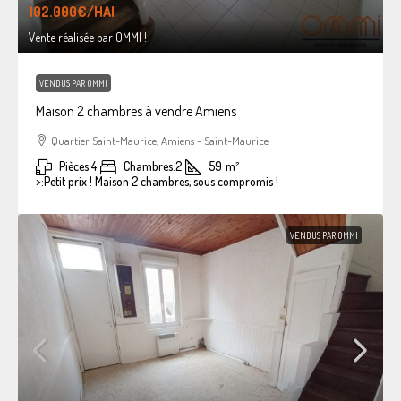
102.000€
/HAI
Vente réalisée par OMMI !
VENDUS PAR OMMI
Maison 2 chambres à vendre Amiens
Quartier Saint-Maurice, Amiens - Saint-Maurice
Pièces:
4
Chambres:
2
59
m²
>:
Petit prix ! Maison 2 chambres, sous compromis !
VENDUS PAR OMMI