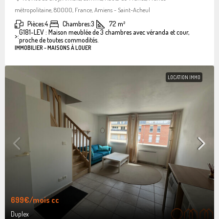
métropolitaine, 80000, France, Amiens - Saint-Acheul
Pièces:
4
Chambres:
3
72
m²
G181-LEV : Maison meublée de 3 chambres avec véranda et cour,
>:
proche de toutes commodités.
IMMOBILIER - MAISONS À LOUER
LOCATION IMMO
699€
/mois cc
Duplex