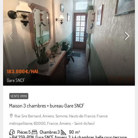
183.000€
/HAI
Gare SNCF
VENTE IMMO
Maison 3 chambres + bureau Gare SNCF
Rue Sire Bernard, Amiens, Somme, Hauts-de-France, France
métropolitaine, 80000, France, Amiens - Saint-Acheul
Pièces:
5
Chambres:
3
90
m²
>:
Réf 359-PON, Gare SNCF Amiens, 3 à 4 chambres, belle cour-terrasse.