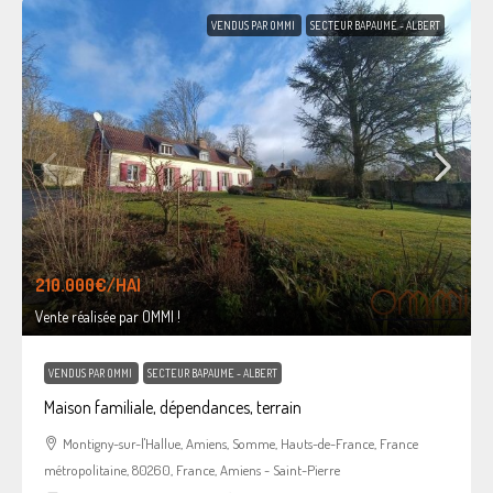
VENDUS PAR OMMI
SECTEUR BAPAUME - ALBERT
210.000€
/HAI
Vente réalisée par OMMI !
VENDUS PAR OMMI
SECTEUR BAPAUME - ALBERT
Maison familiale, dépendances, terrain
Montigny-sur-l'Hallue, Amiens, Somme, Hauts-de-France, France
métropolitaine, 80260, France, Amiens - Saint-Pierre