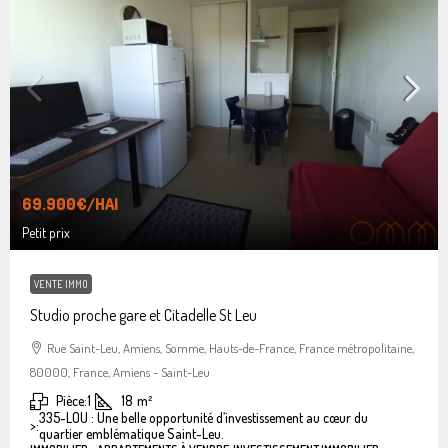
69.900€
/HAI
Petit prix
VENTE IMMO
Studio proche gare et Citadelle St Leu
Rue Saint-Leu, Amiens, Somme, Hauts-de-France, France métropolitaine,
80000, France, Amiens - Saint-Leu
Pièce:
1
18
m²
335-LOU : Une belle opportunité d’investissement au cœur du
>:
quartier emblématique Saint-Leu.