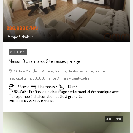
236.900€
/HAI
Pompe à chaleur
VENTE IMMO
Maison 3 chambres, 2 terrasses, garage
XX, Rue Modigliani, Amiens, Somme, Hauts-de-France, France
métropolitaine, 80000, France, Amiens - Saint-Ladre
Pièces:
5
Chambres:
3
110
m²
365-ZAR : Profitez d'un chauffage performant et économique avec
>:
une pompe à chaleur et un poêle à granulés.
IMMOBILIER - VENTES MAISONS
VENTE IMMO