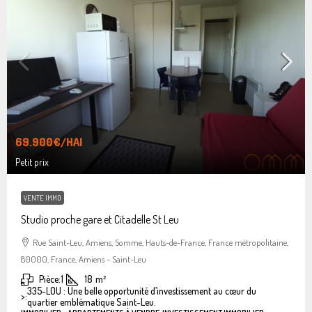
69.900€
/HAI
Petit prix
VENTE IMMO
Studio proche gare et Citadelle St Leu
Rue Saint-Leu, Amiens, Somme, Hauts-de-France, France métropolitaine,
80000, France, Amiens - Saint-Leu
Pièce:
1
18
m²
335-LOU : Une belle opportunité d’investissement au cœur du
>:
quartier emblématique Saint-Leu.