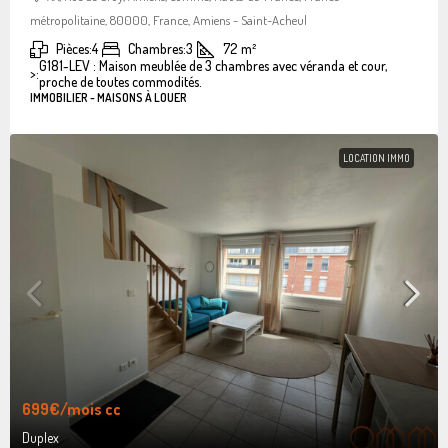
métropolitaine, 80000, France, Amiens - Saint-Acheul
Pièces:
4
Chambres:
3
72
m²
G181-LEV : Maison meublée de 3 chambres avec véranda et cour,
>:
proche de toutes commodités.
IMMOBILIER - MAISONS À LOUER
LOCATION IMMO
699€
/mois cc
Duplex