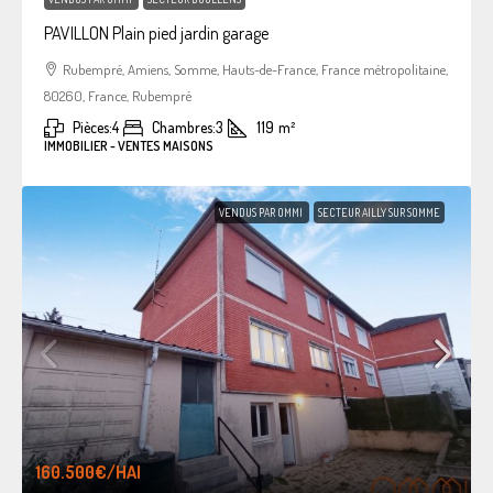
PAVILLON Plain pied jardin garage
Rubempré, Amiens, Somme, Hauts-de-France, France métropolitaine,
80260, France, Rubempré
Pièces:
4
Chambres:
3
119
m²
IMMOBILIER - VENTES MAISONS
VENDUS PAR OMMI
SECTEUR AILLY SUR SOMME
160.500€
/HAI