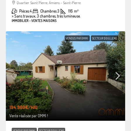
Quartier Saint Pierre, Amiens - Saint-Pierre
Pièces:
4
Chambres:
3
116
m²
>:
Sans travaux, 3 chambres, très lumineuse.
IMMOBILIER - VENTES MAISONS
VENDUS PAR OMMI
SECTEUR DOULLENS
194.900€
/HAI
Vente réalisée par OMMI !
VENDUS PAR OMMI
SECTEUR DOULLENS