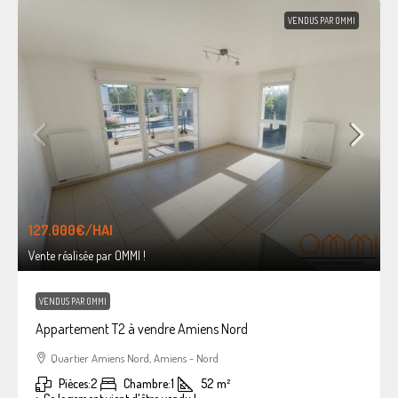
VENDUS PAR OMMI
127.000€
/HAI
Vente réalisée par OMMI !
VENDUS PAR OMMI
Appartement T2 à vendre Amiens Nord
Quartier Amiens Nord, Amiens - Nord
Pièces:
2
Chambre:
1
52
m²