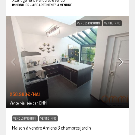
>:
Ce logement vient d'être vendu !
IMMOBILIER - APPARTEMENTS À VENDRE
VENDUS PAR OMMI
VENTE IMMO
258.900€
/HAI
Vente réalisée par OMMI
VENDUS PAR OMMI
VENTE IMMO
Maison à vendre Amiens 3 chambres jardin