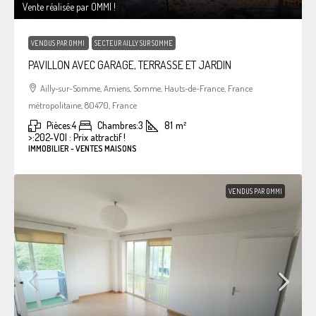
Vente réalisée par OMMI !
VENDUS PAR OMMI
SECTEUR AILLY SUR SOMME
PAVILLON AVEC GARAGE, TERRASSE ET JARDIN
Ailly-sur-Somme, Amiens, Somme, Hauts-de-France, France
métropolitaine, 80470, France
Pièces:
4
Chambres:
3
81
m²
>:
202-VOI : Prix attractif !
IMMOBILIER - VENTES MAISONS
VENDUS PAR OMMI