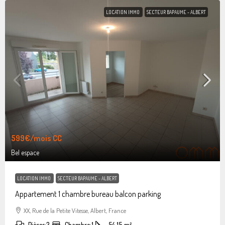
LOCATION IMMO
SECTEUR BAPAUME - ALBERT
599€
/mois CC
Bel espace
LOCATION IMMO
SECTEUR BAPAUME - ALBERT
Appartement 1 chambre bureau balcon parking
XX, Rue de la Petite Vitesse, Albert, France
Pièces:
3
Chambre:
1
54.15
m²