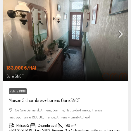
183.000€
/HAI
Gare SNCF
VENTE IMMO
Maison 3 chambres + bureau Gare SNCF
Rue Sire Bernard, Amiens, Somme, Hauts-de-France, France
métropolitaine, 80000, France, Amiens - Saint-Acheul
Pièces:
5
Chambres:
3
90
m²
>:
Réf 359-PON, Gare SNCF Amiens, 3 à 4 chambres, belle cour-terrasse.