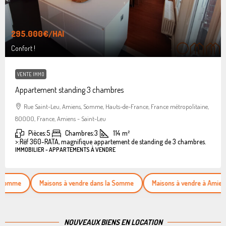
295.000€
/HAI
Confort !
VENTE IMMO
Appartement standing 3 chambres
Rue Saint-Leu, Amiens, Somme, Hauts-de-France, France métropolitaine,
80000, France, Amiens - Saint-Leu
Pièces:
5
Chambres:
3
114
m²
>:
Réf 360-RATA, magnifique appartement de standing de 3 chambres.
IMMOBILIER - APPARTEMENTS À VENDRE
Maisons à vendre dans la Somme
Maisons à vendre à Amiens
NOUVEAUX BIENS EN LOCATION