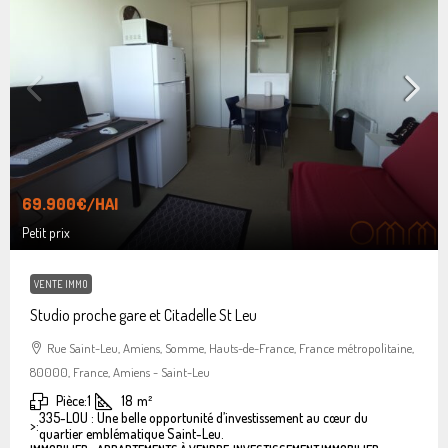
69.900€
/HAI
Petit prix
VENTE IMMO
Studio proche gare et Citadelle St Leu
Rue Saint-Leu, Amiens, Somme, Hauts-de-France, France métropolitaine,
80000, France, Amiens - Saint-Leu
Pièce:
1
18
m²
335-LOU : Une belle opportunité d’investissement au cœur du
>:
quartier emblématique Saint-Leu.