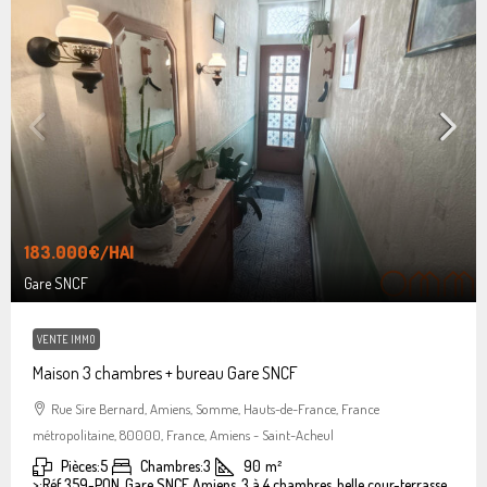
183.000€
/HAI
Gare SNCF
VENTE IMMO
Maison 3 chambres + bureau Gare SNCF
Rue Sire Bernard, Amiens, Somme, Hauts-de-France, France
métropolitaine, 80000, France, Amiens - Saint-Acheul
Pièces:
5
Chambres:
3
90
m²
>:
Réf 359-PON, Gare SNCF Amiens, 3 à 4 chambres, belle cour-terrasse.