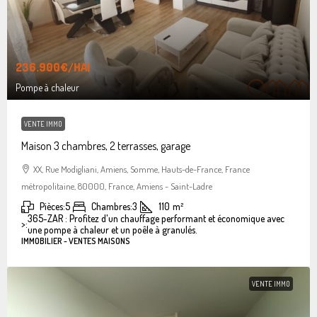
236.900€
/HAI
Pompe à chaleur
VENTE IMMO
Maison 3 chambres, 2 terrasses, garage
XX, Rue Modigliani, Amiens, Somme, Hauts-de-France, France
métropolitaine, 80000, France, Amiens - Saint-Ladre
Pièces:
5
Chambres:
3
110
m²
365-ZAR : Profitez d'un chauffage performant et économique avec
>:
une pompe à chaleur et un poêle à granulés.
IMMOBILIER - VENTES MAISONS
VENTE IMMO