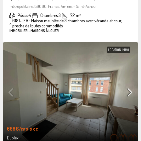
métropolitaine, 80000, France, Amiens - Saint-Acheul
Pièces:
4
Chambres:
3
72
m²
G181-LEV : Maison meublée de 3 chambres avec véranda et cour,
>:
proche de toutes commodités.
IMMOBILIER - MAISONS À LOUER
LOCATION IMMO
699€
/mois cc
Duplex