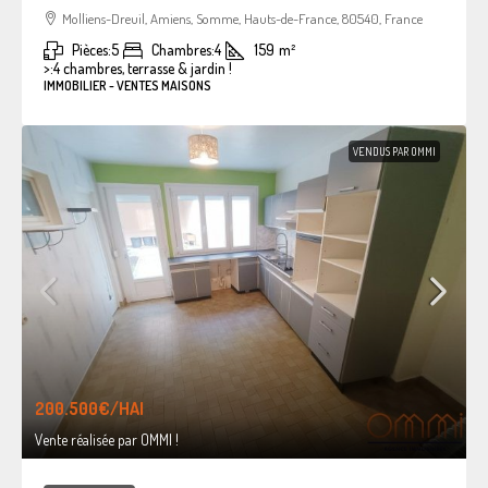
Molliens-Dreuil, Amiens, Somme, Hauts-de-France, 80540, France
Pièces:
5
Chambres:
4
159
m²
>:
4 chambres, terrasse & jardin !
IMMOBILIER - VENTES MAISONS
VENDUS PAR OMMI
200.500€
/HAI
Vente réalisée par OMMI !