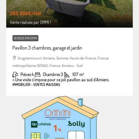
285.000€
/HAI
Vente réalisée par OMMI !
VENDUS PAR OMMI
Pavillon 3 chambres, garage et jardin
Guignemicourt, Amiens, Somme, Hauts-de-France, France
métropolitaine, 80540, France, Amiens - Sud
Pièces:
4
Chambres:
3
107
m²
>:
Une visite s'impose pour ce joli pavillon au sud d'Amiens.
IMMOBILIER - VENTES MAISONS