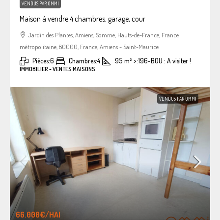
VENDUS PAR OMMI
Maison à vendre 4 chambres, garage, cour
Jardin des Plantes, Amiens, Somme, Hauts-de-France, France
métropolitaine, 80000, France, Amiens - Saint-Maurice
Pièces:
6
Chambres:
4
95
m²
>:
196-BOU : A visiter !
IMMOBILIER - VENTES MAISONS
VENDUS PAR OMMI
66.000€
/HAI