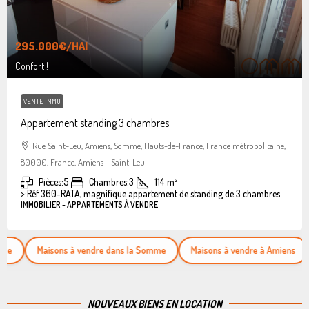
295.000€
/HAI
Confort !
VENTE IMMO
Appartement standing 3 chambres
Rue Saint-Leu, Amiens, Somme, Hauts-de-France, France métropolitaine,
80000, France, Amiens - Saint-Leu
Pièces:
5
Chambres:
3
114
m²
>:
Réf 360-RATA, magnifique appartement de standing de 3 chambres.
IMMOBILIER - APPARTEMENTS À VENDRE
Maisons à vendre dans la Somme
Maisons à vendre à Amiens
Appar
NOUVEAUX BIENS EN LOCATION