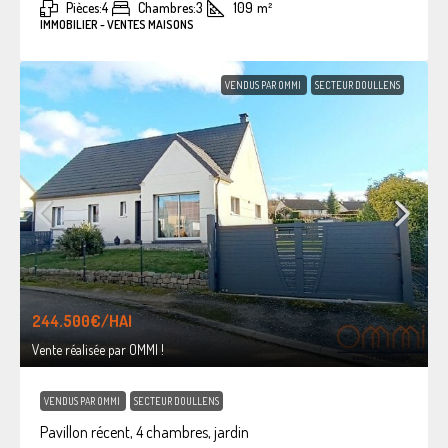
Pièces:
4
Chambres:
3
109
m²
IMMOBILIER - VENTES MAISONS
VENDUS PAR OMMI
SECTEUR DOULLENS
244.500€
/HAI
Vente réalisée par OMMI !
VENDUS PAR OMMI
SECTEUR DOULLENS
Pavillon récent, 4 chambres, jardin