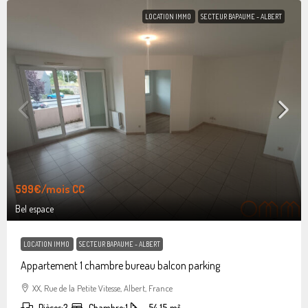
LOCATION IMMO
SECTEUR BAPAUME - ALBERT
599€
/mois CC
Bel espace
LOCATION IMMO
SECTEUR BAPAUME - ALBERT
Appartement 1 chambre bureau balcon parking
XX, Rue de la Petite Vitesse, Albert, France
Pièces:
3
Chambre:
1
54.15
m²