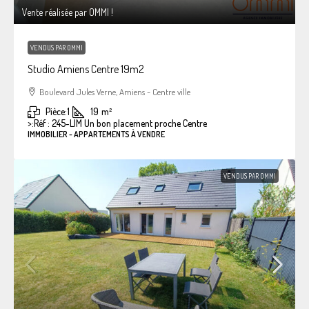
Vente réalisée par OMMI !
VENDUS PAR OMMI
Studio Amiens Centre 19m2
Boulevard Jules Verne, Amiens - Centre ville
Pièce:
1
19
m²
>:
Réf : 245-LIM Un bon placement proche Centre
IMMOBILIER - APPARTEMENTS À VENDRE
VENDUS PAR OMMI