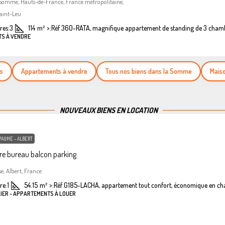
 Somme, Hauts-de-France, France métropolitaine,
aint-Leu
es:
3
114
m²
>:
Réf 360-RATA, magnifique appartement de standing de 3 cham
TS À VENDRE
Appartements à vendre
Tous nos biens dans la Somme
Maisons à
NOUVEAUX BIENS EN LOCATION
PAUME - ALBERT
e bureau balcon parking
se, Albert, France
re:
1
54.15
m²
>:
Réf G185-LACHA, appartement tout confort, économique en ch
LIER - APPARTEMENTS À LOUER