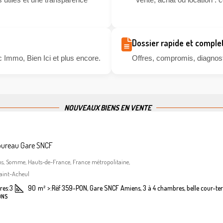
Dossier rapide et comple
 Immo, Bien Ici et plus encore.
Offres, compromis, diagnosti
NOUVEAUX BIENS EN VENTE
bureau Gare SNCF
ns, Somme, Hauts-de-France, France métropolitaine,
aint-Acheul
es:
3
90
m²
>:
Réf 359-PON, Gare SNCF Amiens, 3 à 4 chambres, belle cour-ter
ONS