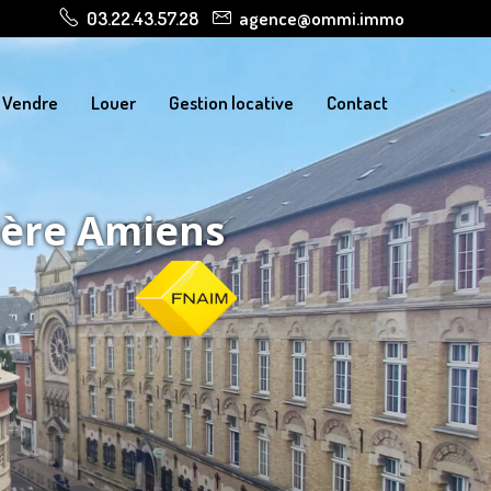
03.22.43.57.28
agence@ommi.immo
Vendre
Louer
Gestion locative
Contact
ière Amiens