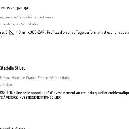
terrasses, garage
iens, Somme, Hauts-de-France, France
nce, Amiens - Saint-Ladre
es:
3
110
m²
>:
365-ZAR : Profitez d'un chauffage performant et économique a
ONS
itadelle St Leu
 Somme, Hauts-de-France, France métropolitaine,
aint-Leu
335-LOU : Une belle opportunité d’investissement au cœur du quartier emblématiqu
S À VENDRE, INVESTISSEMENT IMMOBILIER
he centre Amiens