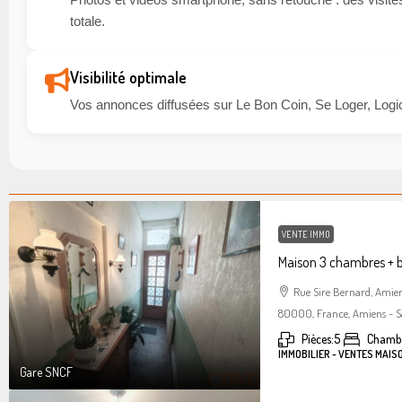
totale.
Visibilité optimale
Vos annonces diffusées sur Le Bon Coin, Se Loger, Logic
VENTE IMMO
Maison 3 chambres + 
Rue Sire Bernard, Amie
80000, France, Amiens - S
Pièces:
5
Chambr
IMMOBILIER - VENTES MAIS
Gare SNCF