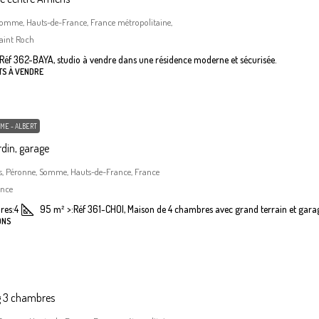
Somme, Hauts-de-France, France métropolitaine,
aint Roch
Réf 362-BAYA, studio à vendre dans une résidence moderne et sécurisée.
TS À VENDRE
ME - ALBERT
din, garage
, Péronne, Somme, Hauts-de-France, France
ance
res:
4
95
m²
>:
Réf 361-CHOI, Maison de 4 chambres avec grand terrain et gara
ONS
g 3 chambres