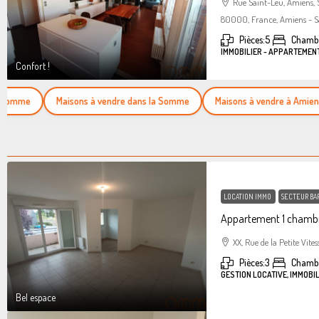
Rue Saint-Leu, Amiens,
80000, France, Amiens - S
Pièces:
5
Chambr
IMMOBILIER - APPARTEMEN
Confort !
mme
Maisons à vendre dans la Somme
Maisons à vendre à Amiens
LOCATION IMMO
SECTEUR BA
Appartement 1 chambr
XX, Rue de la Petite Vites
Pièces:
3
Chamb
GESTION LOCATIVE, IMMOBI
Bel espace