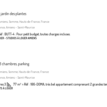
jardin des plantes
, Amiens, Somme, Hauts-de-France, France
ance, Amiens - Saint-Maurice
éf : BUTT-4 : Pour petit budget, toutes charges incluses.
IER - STUDIOS À LOUER AMIENS
 chambres, parking
Amiens, Somme, Hauts-de-France, France
ance, Amiens - Saint-Maurice
es:
3
77
m²
>:
Réf : 186-DOMA, très bel appartement comprenant 2 grandes terr
TS À LOUER