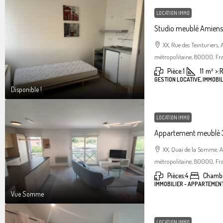
LOCATION IMMO
Studio meublé Amiens 
XX, Rue des Teinturiers
métropolitaine, 80000, Fr
Pièce:
1
11
m²
>:
R
GESTION LOCATIVE, IMMOBIL
Disponible !
LOCATION IMMO
Appartement meublé 3
XX, Quai de la Somme, 
métropolitaine, 80000, Fr
Pièces:
4
Chambr
IMMOBILIER - APPARTEMEN
Vue Somme
LOCATION IMMO