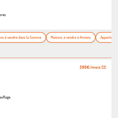
bres.
 vendre dans la Somme
Maisons à vendre à Amiens
Appartements à 
599€
/mois CC
auffage.