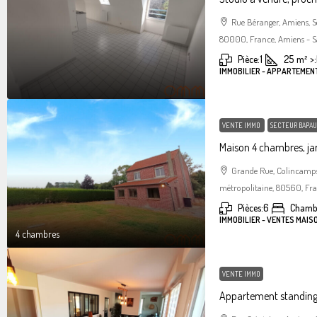
Rue Béranger, Amiens, 
80000, France, Amiens - S
Pièce:
1
25
m²
>:
IMMOBILIER - APPARTEMEN
VENTE IMMO
SECTEUR BAPAU
Maison 4 chambres, jar
Grande Rue, Colincamps
métropolitaine, 80560, Fr
Pièces:
6
Chamb
IMMOBILIER - VENTES MAIS
4 chambres
VENTE IMMO
Appartement standin