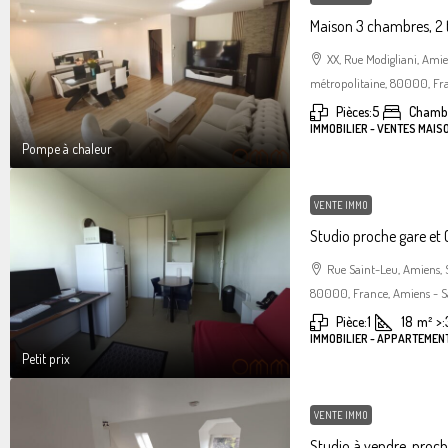
Maison 3 chambres, 2 
XX, Rue Modigliani, Am
métropolitaine, 80000, Fra
Pièces:
5
Chambr
IMMOBILIER - VENTES MAIS
Pompe à chaleur
VENTE IMMO
Studio proche gare et C
Rue Saint-Leu, Amiens,
80000, France, Amiens - S
Pièce:
1
18
m²
>:
IMMOBILIER - APPARTEMENT
Petit prix
VENTE IMMO
Studio à vendre, proc