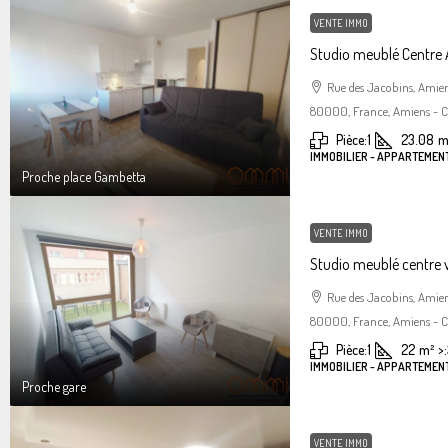
VENTE IMMO
Studio meublé Centre
Rue des Jacobins, Amie
80000, France, Amiens - Ce
Pièce:
1
23.08
m
IMMOBILIER - APPARTEMENT
Proche place Gambetta
VENTE IMMO
Studio meublé centre 
Rue des Jacobins, Amie
80000, France, Amiens - Ce
Pièce:
1
22
m²
>:
IMMOBILIER - APPARTEMENT
Proche gare
VENTE IMMO