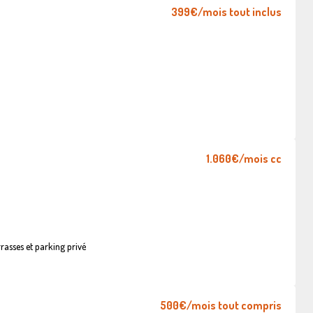
399€
/mois tout inclus
1.060€
/mois cc
asses et parking privé
500€
/mois tout compris