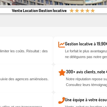
★
★
★
★
★
Vente Location Gestion locative
Gestion locative à 19,90
miter les coûts. Résultat : des
Le forfait le plus avantageu
ne déléguons pas notre ges
300+ avis clients, note
suivie des agences amiénoises.
Notre réputation repose sur
Consultez leurs témoignag
Une équipe à votre écou
 utiles et une transparence
Vente, achat ou location :