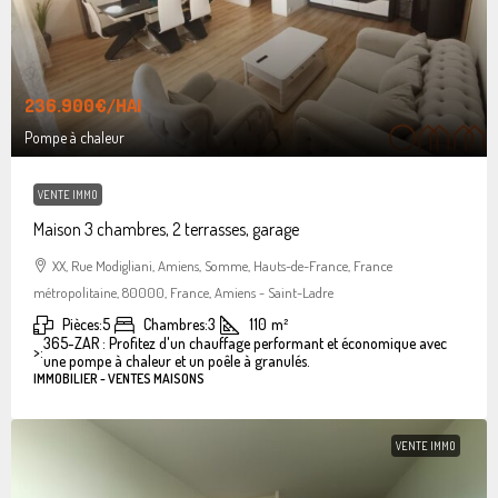
236.900€
/HAI
Pompe à chaleur
VENTE IMMO
Maison 3 chambres, 2 terrasses, garage
XX, Rue Modigliani, Amiens, Somme, Hauts-de-France, France
métropolitaine, 80000, France, Amiens - Saint-Ladre
Pièces:
5
Chambres:
3
110
m²
365-ZAR : Profitez d'un chauffage performant et économique avec
>:
une pompe à chaleur et un poêle à granulés.
IMMOBILIER - VENTES MAISONS
VENTE IMMO