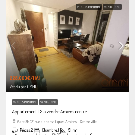
VENDUS PAR OMMI
VENTE IMMO
228.000€
/HAI
Vendu par OMMI !
VENDUS PAR OMMI
VENTE IMMO
Appartement T2 à vendre Amiens centre
Gare SNCF rue alphonse fiquet, Amiens - Centre ville
Pièces:
2
Chambre:
1
51
m²