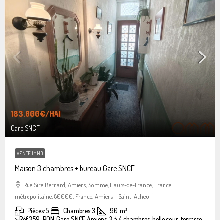
183.000€
/HAI
Gare SNCF
VENTE IMMO
Maison 3 chambres + bureau Gare SNCF
Rue Sire Bernard, Amiens, Somme, Hauts-de-France, France
métropolitaine, 80000, France, Amiens - Saint-Acheul
Pièces:
5
Chambres:
3
90
m²
>:
Réf 359-PON, Gare SNCF Amiens, 3 à 4 chambres, belle cour-terrasse.