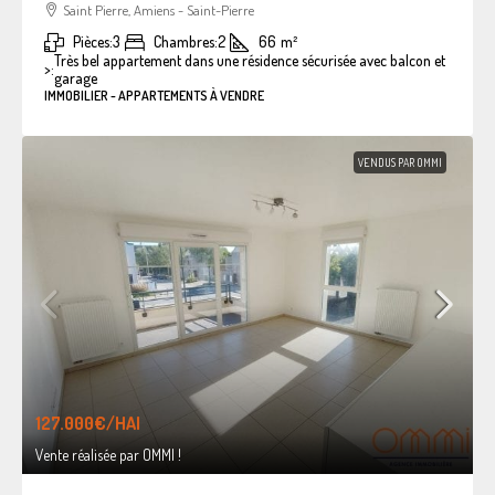
Saint Pierre, Amiens - Saint-Pierre
Pièces:
3
Chambres:
2
66
m²
Très bel appartement dans une résidence sécurisée avec balcon et
>:
garage
IMMOBILIER - APPARTEMENTS À VENDRE
VENDUS PAR OMMI
127.000€
/HAI
Vente réalisée par OMMI !