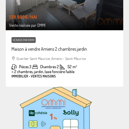
139.900€
/HAI
Vente réalisée par OMMI
VENDUS PAR OMMI
Maison à vendre Amiens 2 chambres jardin
Quartier Saint Maurice, Amiens - Saint-Maurice
Pièces:
3
Chambres:
2
52
m²
>:
2 chambres, jardin, taxe foncière faible.
IMMOBILIER - VENTES MAISONS