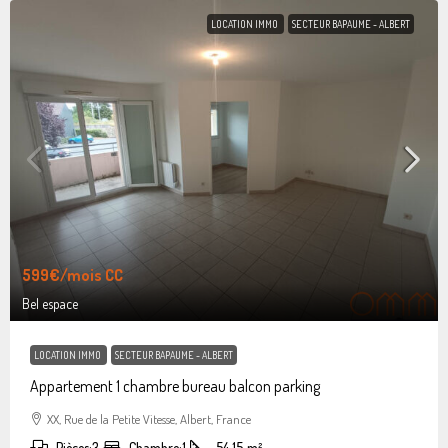
LOCATION IMMO
SECTEUR BAPAUME - ALBERT
599€
/mois CC
Bel espace
LOCATION IMMO
SECTEUR BAPAUME - ALBERT
Appartement 1 chambre bureau balcon parking
XX, Rue de la Petite Vitesse, Albert, France
Pièces:
3
Chambre:
1
54.15
m²