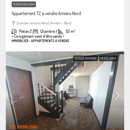
VENDUS PAR OMMI
Appartement T2 à vendre Amiens Nord
Quartier Amiens Nord, Amiens - Nord
Pièces:
2
Chambre:
1
52
m²
>:
Ce logement vient d'être vendu !
IMMOBILIER - APPARTEMENTS À VENDRE
VENDUS PAR OMMI
VENTE IMMO
122.000€
/HAI