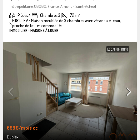
métropolitaine, 80000, France, Amiens - Saint-Acheul
Pièces:
4
Chambres:
3
72
m²
G181-LEV : Maison meublée de 3 chambres avec véranda et cour,
>:
proche de toutes commodités.
IMMOBILIER - MAISONS À LOUER
LOCATION IMMO
699€
/mois cc
Duplex