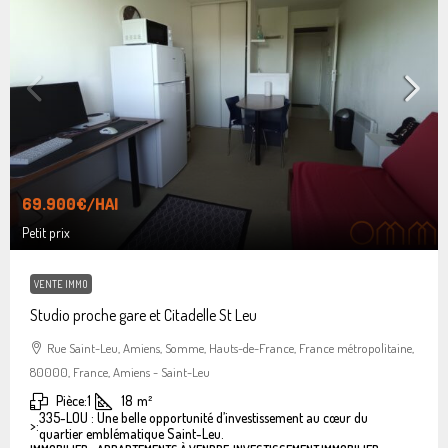
69.900€
/HAI
Petit prix
VENTE IMMO
Studio proche gare et Citadelle St Leu
Rue Saint-Leu, Amiens, Somme, Hauts-de-France, France métropolitaine,
80000, France, Amiens - Saint-Leu
Pièce:
1
18
m²
335-LOU : Une belle opportunité d’investissement au cœur du
>:
quartier emblématique Saint-Leu.