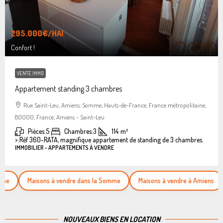
295.000€
/HAI
Confort !
VENTE IMMO
Appartement standing 3 chambres
Rue Saint-Leu, Amiens, Somme, Hauts-de-France, France métropolitaine,
80000, France, Amiens - Saint-Leu
Pièces:
5
Chambres:
3
114
m²
>:
Réf 360-RATA, magnifique appartement de standing de 3 chambres.
IMMOBILIER - APPARTEMENTS À VENDRE
Maisons à vendre dans la Somme
Maisons à vendre à Amiens
App
NOUVEAUX BIENS EN LOCATION