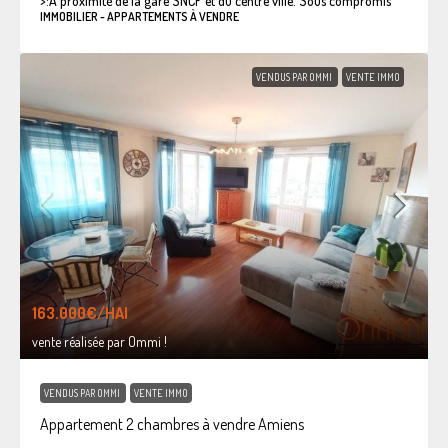
>:
A proximité de la gare SNCF et du centre ville. Sous compromis
IMMOBILIER - APPARTEMENTS À VENDRE
VENDUS PAR OMMI
VENTE IMMO
163.000€
/HAI
vente réalisée par Ommi !
VENDUS PAR OMMI
VENTE IMMO
Appartement 2 chambres à vendre Amiens