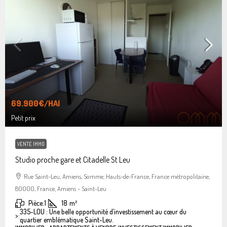
69.900€
/HAI
Petit prix
VENTE IMMO
Studio proche gare et Citadelle St Leu
Rue Saint-Leu, Amiens, Somme, Hauts-de-France, France métropolitaine,
80000, France, Amiens - Saint-Leu
Pièce:
1
18
m²
335-LOU : Une belle opportunité d’investissement au cœur du
>:
quartier emblématique Saint-Leu.