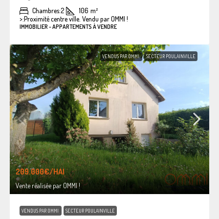
Chambres:
2
106
m²
>:
Proximité centre ville. Vendu par OMMI !
IMMOBILIER - APPARTEMENTS À VENDRE
VENDUS PAR OMMI
SECTEUR POULAINVILLE
209.000€
/HAI
Vente réalisée par OMMI !
VENDUS PAR OMMI
SECTEUR POULAINVILLE