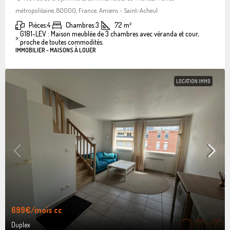
métropolitaine, 80000, France, Amiens - Saint-Acheul
Pièces:
4
Chambres:
3
72
m²
G181-LEV : Maison meublée de 3 chambres avec véranda et cour,
>:
proche de toutes commodités.
IMMOBILIER - MAISONS À LOUER
LOCATION IMMO
699€
/mois cc
Duplex