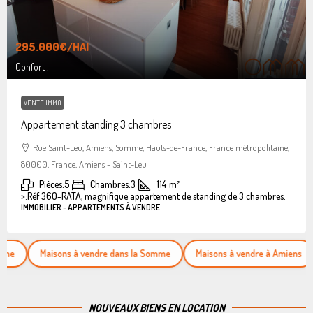
295.000€
/HAI
Confort !
VENTE IMMO
Appartement standing 3 chambres
Rue Saint-Leu, Amiens, Somme, Hauts-de-France, France métropolitaine,
80000, France, Amiens - Saint-Leu
Pièces:
5
Chambres:
3
114
m²
>:
Réf 360-RATA, magnifique appartement de standing de 3 chambres.
IMMOBILIER - APPARTEMENTS À VENDRE
Maisons à vendre dans la Somme
Maisons à vendre à Amiens
Appa
NOUVEAUX BIENS EN LOCATION