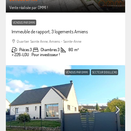
Vente réalisée par OMMI !
VENDUS PAR OMMI
Immeuble de rapport, 3 logements Amiens
Quartier Sainte Anne, Amiens - Sainte-Anne
Pièces:
3
Chambres:
3
80
m²
>:
226-LOU : Pour investisseur !
VENDUS PAR OMMI
SECTEUR DOULLENS