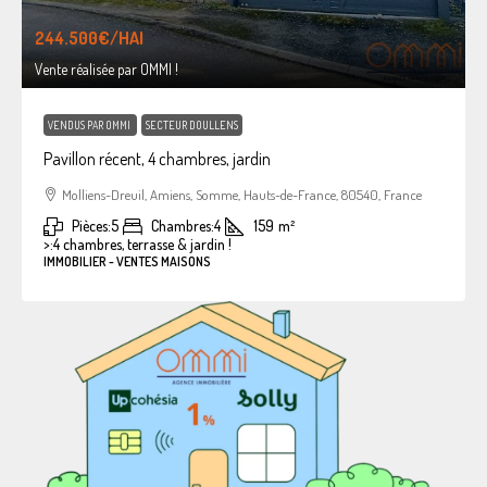
244.500€
/HAI
Vente réalisée par OMMI !
VENDUS PAR OMMI
SECTEUR DOULLENS
Pavillon récent, 4 chambres, jardin
Molliens-Dreuil, Amiens, Somme, Hauts-de-France, 80540, France
Pièces:
5
Chambres:
4
159
m²
>:
4 chambres, terrasse & jardin !
IMMOBILIER - VENTES MAISONS