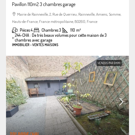
Pavillon 110m2 3 chambres garage
Mairie de Rainneville, 2, Rue de Querrieu, Rainneville, Amiens, Somme,
Hauts-de-France, France métropolitaine, 80260, France
Pièces:
4
Chambres:
3
110
m²
244-CHA : De très beaux volumes pour cette maison de 3
>:
chambres avec garage
IMMOBILIER - VENTES MAISONS
VENDUS PAR OMMI
201.000€
/HAI