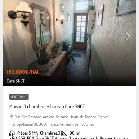
183.000€
/HAI
Gare SNCF
VENTE IMMO
Maison 3 chambres + bureau Gare SNCF
Rue Sire Bernard, Amiens, Somme, Hauts-de-France, France
métropolitaine, 80000, France, Amiens - Saint-Acheul
Pièces:
5
Chambres:
3
90
m²
>:
Réf 359-PON, Gare SNCF Amiens, 3 à 4 chambres, belle cour-terrasse.