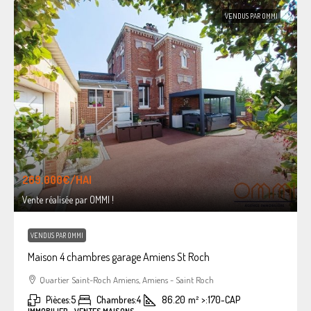
VENDUS PAR OMMI
269.000€
/HAI
Vente réalisée par OMMI !
VENDUS PAR OMMI
Maison 4 chambres garage Amiens St Roch
Quartier Saint-Roch Amiens, Amiens - Saint Roch
Pièces:
5
Chambres:
4
86.20
m²
>:
170-CAP