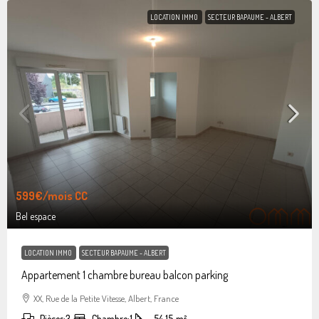
LOCATION IMMO
SECTEUR BAPAUME - ALBERT
599€
/mois CC
Bel espace
LOCATION IMMO
SECTEUR BAPAUME - ALBERT
Appartement 1 chambre bureau balcon parking
XX, Rue de la Petite Vitesse, Albert, France
Pièces:
3
Chambre:
1
54.15
m²