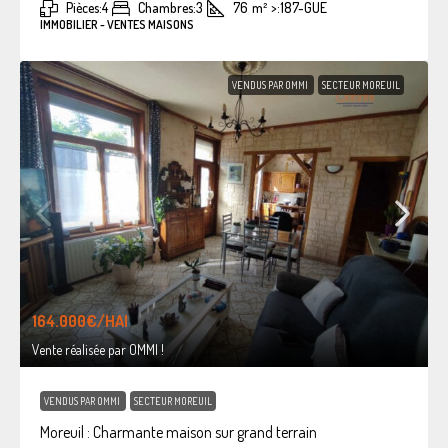
Pièces:
4
Chambres:
3
76
m²
>:
187-GUE
IMMOBILIER - VENTES MAISONS
VENDUS PAR OMMI
SECTEUR MOREUIL
164.000€
/HAI
Vente réalisée par OMMI !
VENDUS PAR OMMI
SECTEUR MOREUIL
Moreuil : Charmante maison sur grand terrain