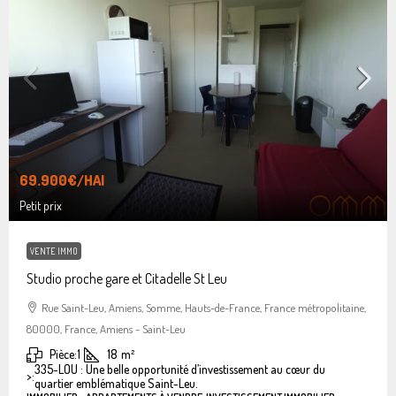
69.900€
/HAI
Petit prix
VENTE IMMO
Studio proche gare et Citadelle St Leu
Rue Saint-Leu, Amiens, Somme, Hauts-de-France, France métropolitaine,
80000, France, Amiens - Saint-Leu
Pièce:
1
18
m²
335-LOU : Une belle opportunité d’investissement au cœur du
>:
quartier emblématique Saint-Leu.