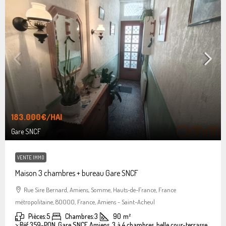
183.000€
/HAI
Gare SNCF
VENTE IMMO
Maison 3 chambres + bureau Gare SNCF
Rue Sire Bernard, Amiens, Somme, Hauts-de-France, France
métropolitaine, 80000, France, Amiens - Saint-Acheul
Pièces:
5
Chambres:
3
90
m²
>:
Réf 359-PON, Gare SNCF Amiens, 3 à 4 chambres, belle cour-terrasse.