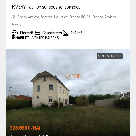
RIVERY Pavillon sur sous sol complet
Rivery, Amiens, Somme, Hauts-de-France, 80136, France, Amiens -
Rivery
Pièces:
6
Chambres:
4
154
m²
IMMOBILIER - VENTES MAISONS
VENDUS PAR OMMI
325.000€
/HAI