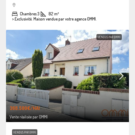
Chambres:
3
82
m²
>:
Exclusivité. Maison vendue par votre agence OMMI.
VENDUS PAR OMMI
368.500€
/HAI
Vente réalisée par OMMI
VENDUS PAR OMMI