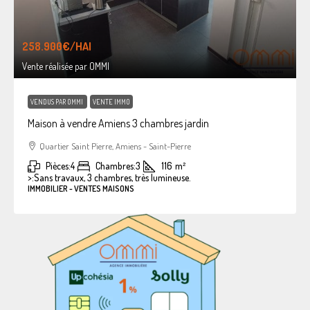
258.900€
/HAI
Vente réalisée par OMMI
VENDUS PAR OMMI
VENTE IMMO
Maison à vendre Amiens 3 chambres jardin
Quartier Saint Pierre, Amiens - Saint-Pierre
Pièces:
4
Chambres:
3
116
m²
>:
Sans travaux, 3 chambres, très lumineuse.
IMMOBILIER - VENTES MAISONS