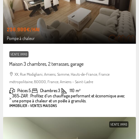
236.900€
/HAI
Pompe à chaleur
VENTE IMMO
Maison 3 chambres, 2 terrasses, garage
XX, Rue Modigliani, Amiens, Somme, Hauts-de-France, France
métropolitaine, 80000, France, Amiens - Saint-Ladre
Pièces:
5
Chambres:
3
110
m²
365-ZAR : Profitez d'un chauffage performant et économique avec
>:
une pompe à chaleur et un poêle à granulés.
IMMOBILIER - VENTES MAISONS
VENTE IMMO