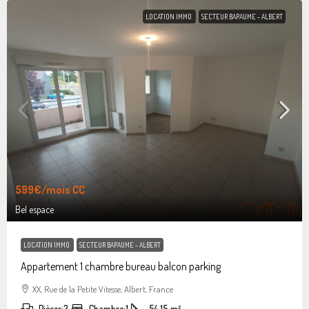
LOCATION IMMO
SECTEUR BAPAUME - ALBERT
599€
/mois CC
Bel espace
LOCATION IMMO
SECTEUR BAPAUME - ALBERT
Appartement 1 chambre bureau balcon parking
XX, Rue de la Petite Vitesse, Albert, France
Pièces:
3
Chambre:
1
54.15
m²