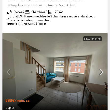
métropolitaine, 80000, France, Amiens - Saint-Acheul
Pièces:
4
Chambres:
3
72
m²
G181-LEV : Maison meublée de 3 chambres avec véranda et cour,
>:
proche de toutes commodités.
IMMOBILIER - MAISONS À LOUER
LOCATION IMMO
699€
/mois cc
Duplex