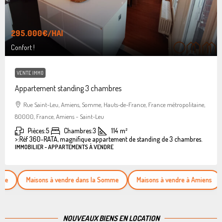
295.000€
/HAI
Confort !
VENTE IMMO
Appartement standing 3 chambres
Rue Saint-Leu, Amiens, Somme, Hauts-de-France, France métropolitaine,
80000, France, Amiens - Saint-Leu
Pièces:
5
Chambres:
3
114
m²
>:
Réf 360-RATA, magnifique appartement de standing de 3 chambres.
IMMOBILIER - APPARTEMENTS À VENDRE
Maisons à vendre dans la Somme
Maisons à vendre à Amiens
Appar
NOUVEAUX BIENS EN LOCATION