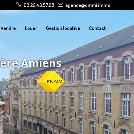
03.22.43.57.28
agence@ommi.immo
Vendre
Louer
Gestion locative
Contact
ière Amiens