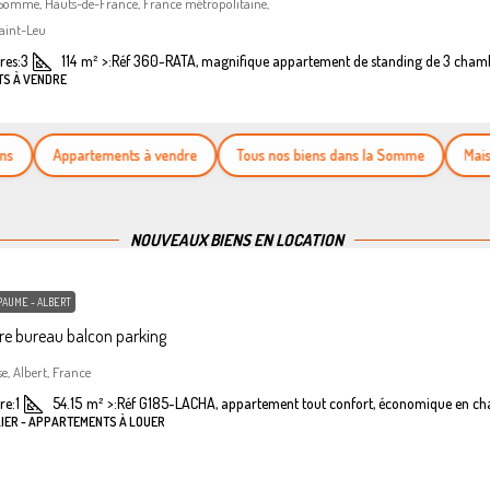
 Somme, Hauts-de-France, France métropolitaine,
aint-Leu
es:
3
114
m²
>:
Réf 360-RATA, magnifique appartement de standing de 3 cham
TS À VENDRE
Appartements à vendre
Tous nos biens dans la Somme
Maisons 
NOUVEAUX BIENS EN LOCATION
PAUME - ALBERT
e bureau balcon parking
se, Albert, France
re:
1
54.15
m²
>:
Réf G185-LACHA, appartement tout confort, économique en ch
LIER - APPARTEMENTS À LOUER