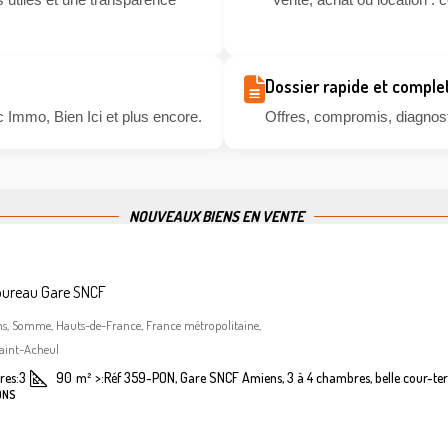
Dossier rapide et comple
 Immo, Bien Ici et plus encore.
Offres, compromis, diagnosti
NOUVEAUX BIENS EN VENTE
bureau Gare SNCF
ns, Somme, Hauts-de-France, France métropolitaine,
aint-Acheul
es:
3
90
m²
>:
Réf 359-PON, Gare SNCF Amiens, 3 à 4 chambres, belle cour-ter
ONS