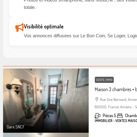
totale.
Visibilité optimale
Vos annonces diffusées sur Le Bon Coin, Se Loger, Logic
VENTE IMMO
Maison 3 chambres + 
Rue Sire Bernard, Amie
80000, France, Amiens - S
Pièces:
5
Chambr
IMMOBILIER - VENTES MAIS
Gare SNCF