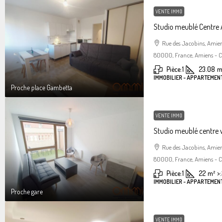
VENTE IMMO
Studio meublé Centre
Rue des Jacobins, Amie
80000, France, Amiens - Ce
Pièce:
1
23.08
m
IMMOBILIER - APPARTEMENT
Proche place Gambetta
VENTE IMMO
Studio meublé centre 
Rue des Jacobins, Amie
80000, France, Amiens - Ce
Pièce:
1
22
m²
>:
IMMOBILIER - APPARTEMENT
Proche gare
VENTE IMMO