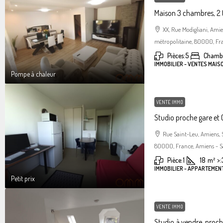
Maison 3 chambres, 2 
XX, Rue Modigliani, Am
métropolitaine, 80000, Fra
Pièces:
5
Chambr
IMMOBILIER - VENTES MAIS
Pompe à chaleur
VENTE IMMO
Studio proche gare et C
Rue Saint-Leu, Amiens,
80000, France, Amiens - S
Pièce:
1
18
m²
>:
IMMOBILIER - APPARTEMENT
Petit prix
VENTE IMMO
Studio à vendre, proc