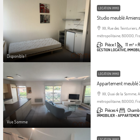
LOCATION IMMO
Studio meublé Amiens 
XX, Rue des Teinturiers
métropolitaine, 80000, Fr
Pièce:
1
11
m²
>:
R
GESTION LOCATIVE, IMMOBIL
Disponible !
LOCATION IMMO
Appartement meublé 3
XX, Quai de la Somme, 
métropolitaine, 80000, Fr
Pièces:
4
Chambr
IMMOBILIER - APPARTEMEN
Vue Somme
LOCATION IMMO