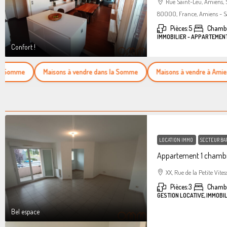
Rue Saint-Leu, Amiens,
80000, France, Amiens - S
Pièces:
5
Chambr
IMMOBILIER - APPARTEMEN
Confort !
mme
Maisons à vendre dans la Somme
Maisons à vendre à Amiens
LOCATION IMMO
SECTEUR BA
Appartement 1 chambr
XX, Rue de la Petite Vites
Pièces:
3
Chamb
GESTION LOCATIVE, IMMOBI
Bel espace