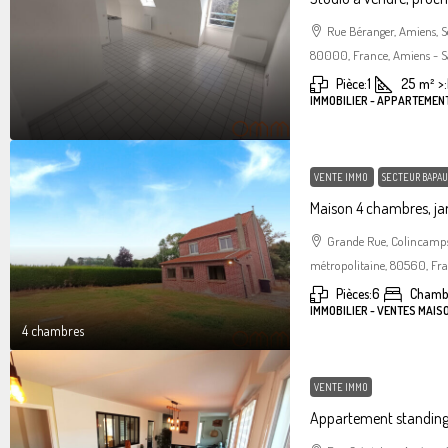
Rue Béranger, Amiens, 
80000, France, Amiens - S
Pièce:
1
25
m²
>:
IMMOBILIER - APPARTEMEN
VENTE IMMO
SECTEUR BAPAU
Maison 4 chambres, jar
Grande Rue, Colincamps
métropolitaine, 80560, Fr
Pièces:
6
Chamb
IMMOBILIER - VENTES MAIS
4 chambres
VENTE IMMO
Appartement standin