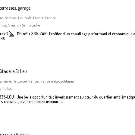
terrasses, garage
iens, Somme, Hauts-de-France, France
nce, Amiens - Saint-Ladre
es:
3
110
m²
>:
365-ZAR : Profitez d'un chauffage performant et économique a
ONS
itadelle St Leu
 Somme, Hauts-de-France, France métropolitaine,
aint-Leu
335-LOU : Une belle opportunité d’investissement au cœur du quartier emblématiqu
S À VENDRE, INVESTISSEMENT IMMOBILIER
he centre Amiens