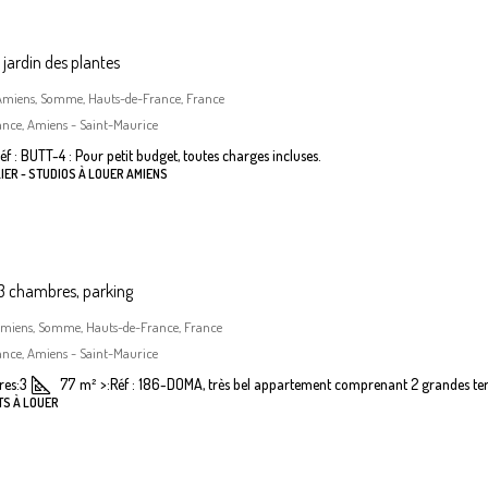
jardin des plantes
, Amiens, Somme, Hauts-de-France, France
ance, Amiens - Saint-Maurice
éf : BUTT-4 : Pour petit budget, toutes charges incluses.
IER - STUDIOS À LOUER AMIENS
 chambres, parking
Amiens, Somme, Hauts-de-France, France
ance, Amiens - Saint-Maurice
es:
3
77
m²
>:
Réf : 186-DOMA, très bel appartement comprenant 2 grandes terr
TS À LOUER