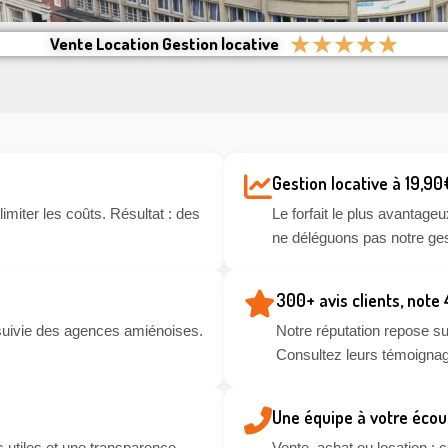
★
★
★
★
★
Vente Location Gestion locative
Gestion locative à 19,90
miter les coûts. Résultat : des
Le forfait le plus avantageu
ne déléguons pas notre ges
300+ avis clients, note
suivie des agences amiénoises.
Notre réputation repose sur
Consultez leurs témoignag
Une équipe à votre écou
 utiles et une transparence
Vente, achat ou location :