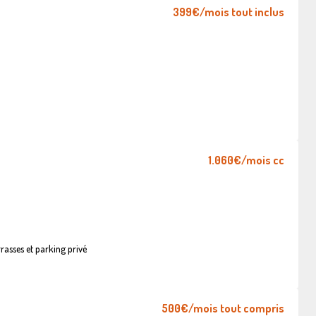
399€
/mois tout inclus
1.060€
/mois cc
asses et parking privé
500€
/mois tout compris