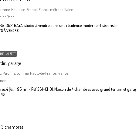
Somme, Hauts-de-France, France métropolitaine,
aint Roch
Réf 362-BAYA, studio à vendre dans une résidence moderne et sécurisée.
TS À VENDRE
ME - ALBERT
din, garage
, Péronne, Somme, Hauts-de-France, France
ance
res:
4
95
m²
>:
Réf 361-CHOI, Maison de 4 chambres avec grand terrain et gara
ONS
g 3 chambres