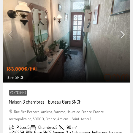
183.000€
/HAI
Gare SNCF
VENTE IMMO
Maison 3 chambres + bureau Gare SNCF
Rue Sire Bernard, Amiens, Somme, Hauts-de-France, France
métropolitaine, 80000, France, Amiens - Saint-Acheul
Pièces:
5
Chambres:
3
90
m²
>:
Réf 359-PON, Gare SNCF Amiens, 3 à 4 chambres, belle cour-terrasse.