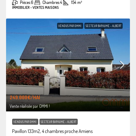
Pièces:
6
Chambres:
4
154
m²
IMMOBILIER - VENTES MAISONS
VENDUS PAR OMMI
SECTEUR BAPAUME - ALBERT
249.000€
/HAI
Vente réalisée par OMMI !
VENDUS PAR OMMI
SECTEUR BAPAUME - ALBERT
Pavillon 133m2, 4 chambres proche Amiens