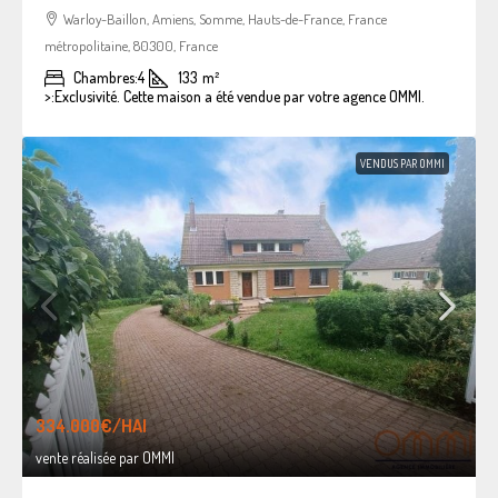
Warloy-Baillon, Amiens, Somme, Hauts-de-France, France
métropolitaine, 80300, France
Chambres:
4
133
m²
>:
Exclusivité. Cette maison a été vendue par votre agence OMMI.
VENDUS PAR OMMI
334.000€
/HAI
vente réalisée par OMMI