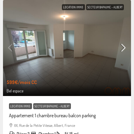
LOCATION IMMO
SECTEUR BAPAUME - ALBERT
599€
/mois CC
Bel espace
LOCATION IMMO
SECTEUR BAPAUME - ALBERT
Appartement 1 chambre bureau balcon parking
XX, Rue de la Petite Vitesse, Albert, France
Pièces:
3
Chambre:
1
54.15
m²