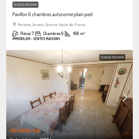
VENDUS PAR OMMI
Pavillon 6 chambres autonomie plain pied
Ferrières, Amiens, Somme, Hauts-de-France
Pièces:
7
Chambres:
6
186
m²
IMMOBILIER - VENTES MAISONS
VENDUS PAR OMMI
139.000€
/HAI