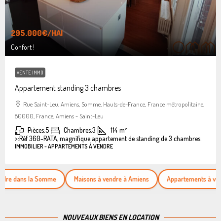
295.000€
/HAI
Confort !
VENTE IMMO
Appartement standing 3 chambres
Rue Saint-Leu, Amiens, Somme, Hauts-de-France, France métropolitaine,
80000, France, Amiens - Saint-Leu
Pièces:
5
Chambres:
3
114
m²
>:
Réf 360-RATA, magnifique appartement de standing de 3 chambres.
IMMOBILIER - APPARTEMENTS À VENDRE
ns la Somme
Maisons à vendre à Amiens
Appartements à vendre
NOUVEAUX BIENS EN LOCATION