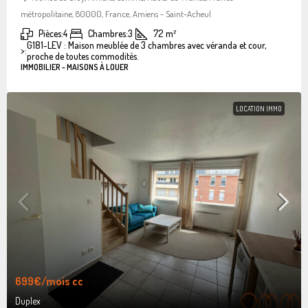
métropolitaine, 80000, France, Amiens - Saint-Acheul
Pièces:
4
Chambres:
3
72
m²
G181-LEV : Maison meublée de 3 chambres avec véranda et cour,
>:
proche de toutes commodités.
IMMOBILIER - MAISONS À LOUER
LOCATION IMMO
699€
/mois cc
Duplex