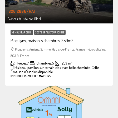
326.200€
/HAI
Vente réalisée par OMMI !
VENDUS PAR OMMI
SECTEUR AILLY SUR SOMME
Picquigny, maison 5 chambres, 250m2
Picquigny, Amiens, Somme, Hauts-de-France, France métropolitaine,
80310, France
Pièces:
7
Chambres:
5
253
m²
Trés beau pavillon sur terrain clos avec belle cheminée. Cette
>:
maison n'est plus disponible.
IMMOBILIER - VENTES MAISONS