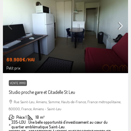
69.900€
/HAI
Petit prix
VENTE IMMO
Studio proche gare et Citadelle St Leu
Rue Saint-Leu, Amiens, Somme, Hauts-de-France, France métropolitaine,
80000, France, Amiens - Saint-Leu
Pièce:
1
18
m²
335-LOU : Une belle opportunité d’investissement au cœur du
>:
quartier emblématique Saint-Leu.