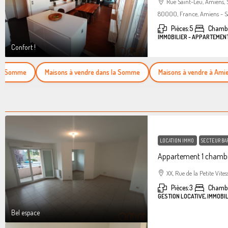
Rue Saint-Leu, Amiens,
80000, France, Amiens - S
Pièces:
5
Chambr
IMMOBILIER - APPARTEMEN
Confort !
omme
Maisons à vendre dans la Somme
Maisons à vendre à Amiens
LOCATION IMMO
SECTEUR BA
Appartement 1 chambr
XX, Rue de la Petite Vites
Pièces:
3
Chamb
GESTION LOCATIVE, IMMOBI
Bel espace