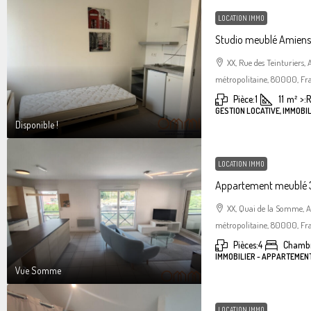
LOCATION IMMO
Studio meublé Amiens 
XX, Rue des Teinturiers
métropolitaine, 80000, Fr
Pièce:
1
11
m²
>:
R
GESTION LOCATIVE, IMMOBIL
Disponible !
LOCATION IMMO
Appartement meublé 3
XX, Quai de la Somme, 
métropolitaine, 80000, Fr
Pièces:
4
Chambr
IMMOBILIER - APPARTEMEN
Vue Somme
LOCATION IMMO