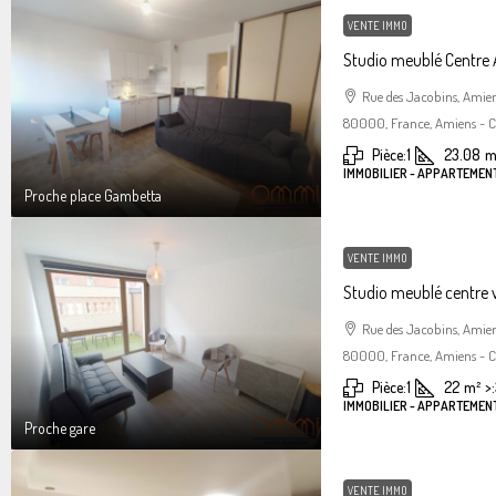
VENTE IMMO
Studio meublé Centre
Rue des Jacobins, Amie
80000, France, Amiens - Ce
Pièce:
1
23.08
m
IMMOBILIER - APPARTEMENT
Proche place Gambetta
VENTE IMMO
Studio meublé centre 
Rue des Jacobins, Amie
80000, France, Amiens - Ce
Pièce:
1
22
m²
>:
IMMOBILIER - APPARTEMENT
Proche gare
VENTE IMMO