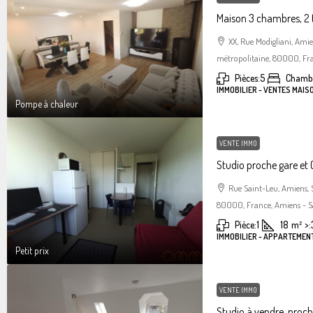
Maison 3 chambres, 2 
XX, Rue Modigliani, Am
métropolitaine, 80000, Fra
Pièces:
5
Chambr
IMMOBILIER - VENTES MAIS
Pompe à chaleur
VENTE IMMO
Studio proche gare et C
Rue Saint-Leu, Amiens,
80000, France, Amiens - S
Pièce:
1
18
m²
>:
IMMOBILIER - APPARTEMENT
Petit prix
VENTE IMMO
Studio à vendre, proc