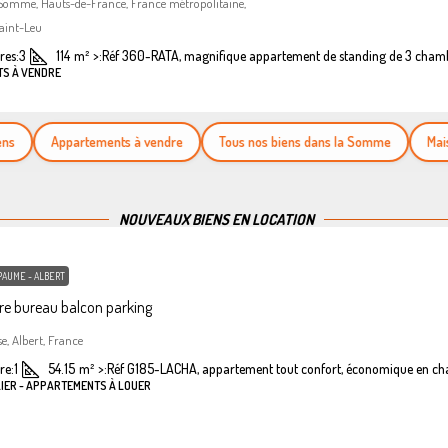
 Somme, Hauts-de-France, France métropolitaine,
aint-Leu
es:
3
114
m²
>:
Réf 360-RATA, magnifique appartement de standing de 3 cham
TS À VENDRE
Appartements à vendre
Tous nos biens dans la Somme
Maisons 
NOUVEAUX BIENS EN LOCATION
PAUME - ALBERT
e bureau balcon parking
se, Albert, France
re:
1
54.15
m²
>:
Réf G185-LACHA, appartement tout confort, économique en ch
LIER - APPARTEMENTS À LOUER