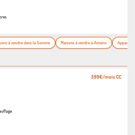
bres.
à vendre dans la Somme
Maisons à vendre à Amiens
Appartements à
599€
/mois CC
auffage.