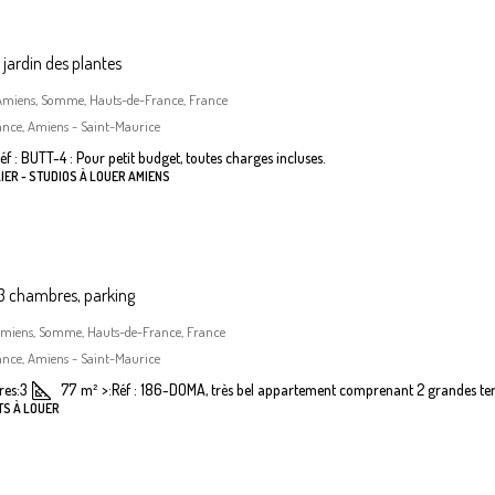
jardin des plantes
, Amiens, Somme, Hauts-de-France, France
ance, Amiens - Saint-Maurice
éf : BUTT-4 : Pour petit budget, toutes charges incluses.
IER - STUDIOS À LOUER AMIENS
 chambres, parking
Amiens, Somme, Hauts-de-France, France
ance, Amiens - Saint-Maurice
es:
3
77
m²
>:
Réf : 186-DOMA, très bel appartement comprenant 2 grandes terr
TS À LOUER