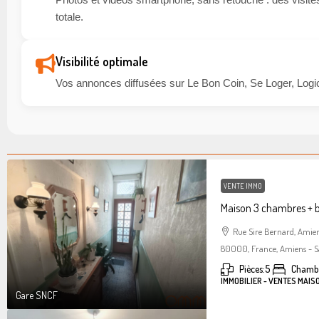
totale.
Visibilité optimale
Vos annonces diffusées sur Le Bon Coin, Se Loger, Logic
VENTE IMMO
Maison 3 chambres + 
Rue Sire Bernard, Amie
80000, France, Amiens - S
Pièces:
5
Chambr
IMMOBILIER - VENTES MAIS
Gare SNCF