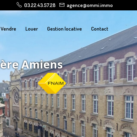
03.22.43.57.28
agence@ommi.immo
Vendre
Louer
Gestion locative
Contact
ière Amiens