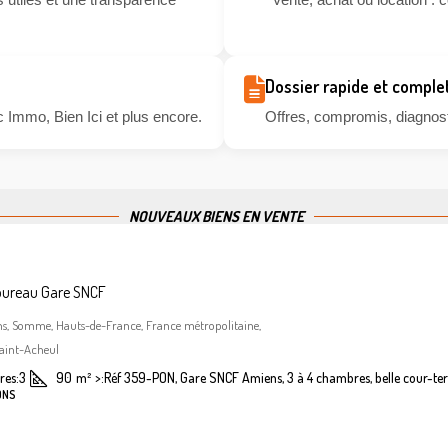
Dossier rapide et comple
 Immo, Bien Ici et plus encore.
Offres, compromis, diagnosti
NOUVEAUX BIENS EN VENTE
bureau Gare SNCF
ns, Somme, Hauts-de-France, France métropolitaine,
aint-Acheul
es:
3
90
m²
>:
Réf 359-PON, Gare SNCF Amiens, 3 à 4 chambres, belle cour-ter
ONS