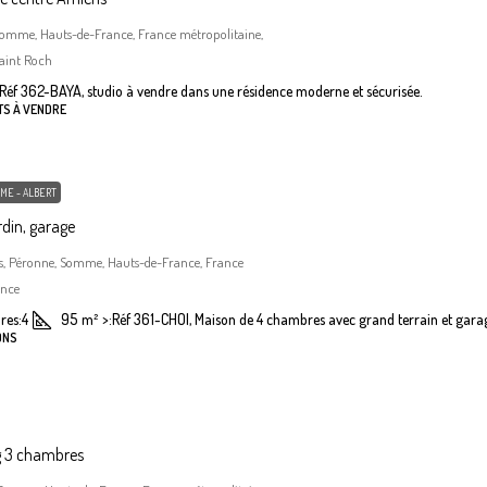
Somme, Hauts-de-France, France métropolitaine,
aint Roch
Réf 362-BAYA, studio à vendre dans une résidence moderne et sécurisée.
TS À VENDRE
ME - ALBERT
din, garage
, Péronne, Somme, Hauts-de-France, France
ance
res:
4
95
m²
>:
Réf 361-CHOI, Maison de 4 chambres avec grand terrain et gara
ONS
g 3 chambres