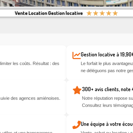
★
★
★
★
★
Vente Location Gestion locative
Gestion locative à 19,90
miter les coûts. Résultat : des
Le forfait le plus avantageu
ne déléguons pas notre ges
300+ avis clients, note
suivie des agences amiénoises.
Notre réputation repose sur
Consultez leurs témoignag
Une équipe à votre écou
 utiles et une transparence
Vente, achat ou location :