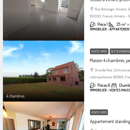
Rue Béranger, Amiens, 
80000, France, Amiens - S
Pièce:
1
25
m²
>:
IMMOBILIER - APPARTEMEN
VENTE IMMO
SECTEUR BAPAU
Maison 4 chambres, jar
Grande Rue, Colincamps
métropolitaine, 80560, Fr
Pièces:
6
Chamb
IMMOBILIER - VENTES MAIS
4 chambres
VENTE IMMO
Appartement standin