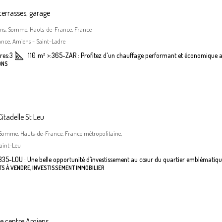
terrasses, garage
iens, Somme, Hauts-de-France, France
nce, Amiens - Saint-Ladre
es:
3
110
m²
>:
365-ZAR : Profitez d'un chauffage performant et économique a
ONS
itadelle St Leu
 Somme, Hauts-de-France, France métropolitaine,
aint-Leu
335-LOU : Une belle opportunité d’investissement au cœur du quartier emblématiqu
S À VENDRE, INVESTISSEMENT IMMOBILIER
he centre Amiens