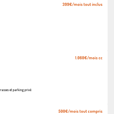
399€
/mois tout inclus
1.060€
/mois cc
asses et parking privé
500€
/mois tout compris