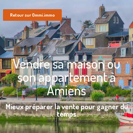
Retour sur Ommi.immo
Vendre sa maison ou
son appartement à
Amiens
Mieux préparer la vente pour gagner du
temps