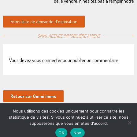
de le vendre, n’hésitez pas à remplir notre
Formulaire de demande d'estimation
OMMI, AGENCE IMMOBILIÈRE AMIENS
Vous devez
vous connecter
pour publier un commentaire.
Retour sur Ommi.immo
Nous utilisons des cookies uniquement pour connaitre les
Sommaire du Blog
statistique de visites. Si vous continuez à utiliser ce site, nous
supposerons que vous en êtes d'accord.
(Très) chers m2 à Amiens
OK
Non