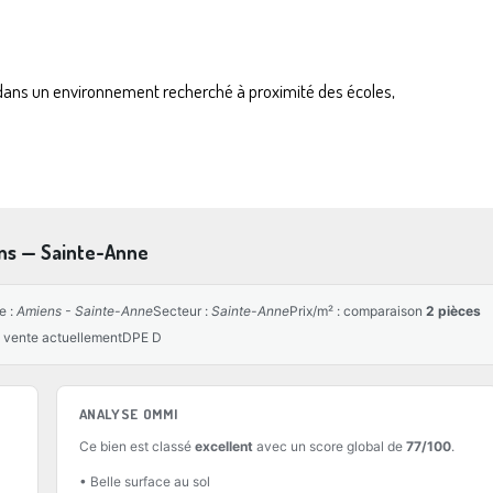
, dans un environnement recherché à proximité des écoles,
ens — Sainte-Anne
le :
Amiens - Sainte-Anne
Secteur :
Sainte-Anne
Prix/m² : comparaison
2 pièces
en vente actuellement
DPE D
ANALYSE OMMI
Ce bien est classé
excellent
avec un score global de
77/100
.
• Belle surface au sol