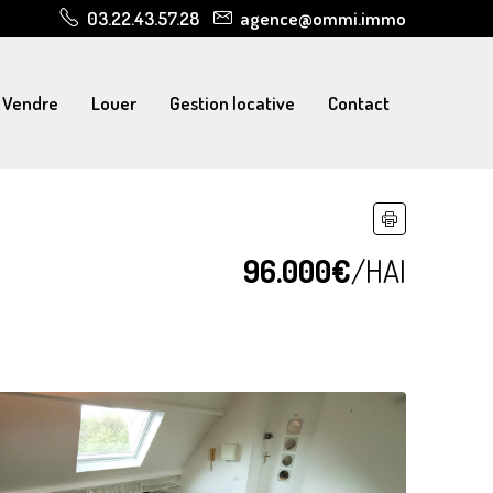
03.22.43.57.28
agence@ommi.immo
Vendre
Louer
Gestion locative
Contact
96.000€
/HAI