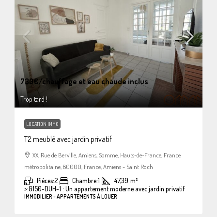
730€
/chauffage et eau chaude inclus
Trop tard !
LOCATION IMMO
T2 meublé avec jardin privatif
XX, Rue de Berville, Amiens, Somme, Hauts-de-France, France
métropolitaine, 80000, France, Amiens - Saint Roch
Pièces:
2
Chambre:
1
47,39
m²
>:
G150-DUH-1 : Un appartement moderne avec jardin privatif
IMMOBILIER - APPARTEMENTS À LOUER