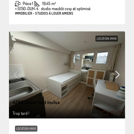
Pièce:
1
19,45
m²
>:
G150-DUH-4 : studio meublé cosy et optimisé
IMMOBILIER - STUDIOS À LOUER AMIENS
LOCATION IMMO
420€
/mois tout inclus
Trop tard !
LOCATION IMMO