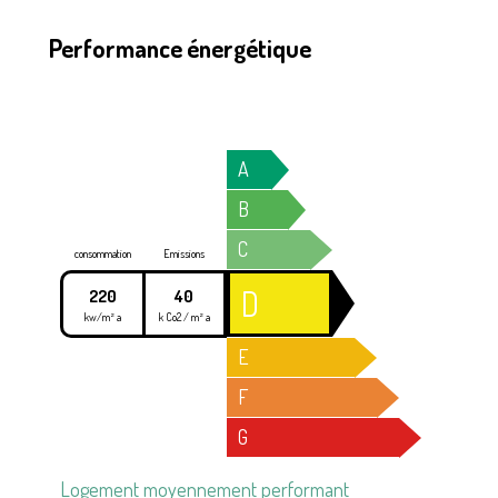
Performance énergétique
A
B
C
consommation
Emissions
D
220
40
kw/m² a
k Co2 / m² a
E
F
G
Logement moyennement performant