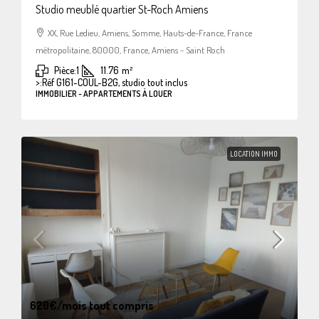
Studio meublé quartier St-Roch Amiens
XX, Rue Ledieu, Amiens, Somme, Hauts-de-France, France
métropolitaine, 80000, France, Amiens - Saint Roch
Pièce:
1
11.76
m²
>:
Réf G161-COUL-B2G, studio tout inclus
IMMOBILIER - APPARTEMENTS À LOUER
LOCATION IMMO
620€
/mois tout compris