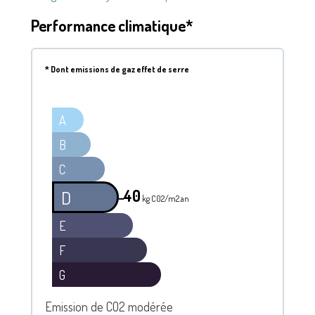
Performance climatique*
*
Dont emissions de gaz effet de serre
A
B
C
40
D
━
kg C02/m2.an
E
F
G
Emission de CO2 modérée