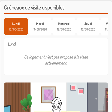
Créneaux de visite disponibles
Lundi
Mardi
Mercredi
Jeudi
Vend
10/08/2026
11/08/2026
12/08/2026
13/08/2026
14/08
Lundi
Ce logement n'est pas proposé à la visite
actuellement.