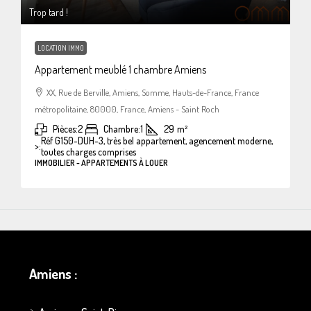
Trop tard !
LOCATION IMMO
Appartement meublé 1 chambre Amiens
XX, Rue de Berville, Amiens, Somme, Hauts-de-France, France
métropolitaine, 80000, France, Amiens - Saint Roch
Pièces:
2
Chambre:
1
29
m²
Réf G150-DUH-3, très bel appartement, agencement moderne,
>:
toutes charges comprises
IMMOBILIER - APPARTEMENTS À LOUER
Amiens :