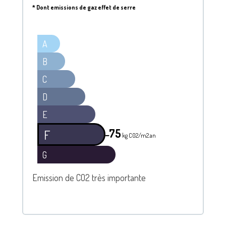
*
Dont emissions de gaz effet de serre
A
B
C
D
E
75
F
━
kg C02/m2.an
G
Emission de CO2 très importante