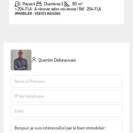
Pièces:
4
Chambres:
3
90
m²
>:
204-FLA : A rénover selon vos envies ! Réf : 204-FLA
IMMOBILIER - VENTES MAISONS
Quentin Debeauvais