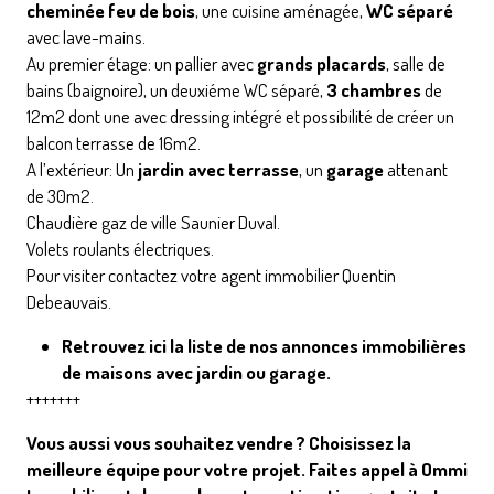
cheminée feu de bois
, une cuisine aménagée,
WC séparé
avec lave-mains.
Au premier étage: un pallier avec
grands placards
, salle de
bains (baignoire), un deuxiéme WC séparé,
3 chambres
de
12m2 dont une avec dressing intégré et possibilité de créer un
balcon terrasse de 16m2.
A l’extérieur: Un
jardin avec terrasse
, un
garage
attenant
de 30m2.
Chaudière gaz de ville Saunier Duval.
Volets roulants électriques.
Pour visiter contactez votre agent immobilier Quentin
Debeauvais.
Retrouvez ici la liste de nos annonces immobilières
de maisons avec jardin ou garage.
+++++++
Vous aussi vous souhaitez vendre ? Choisissez la
meilleure équipe pour votre projet. Faites appel à Ommi