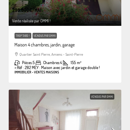
298.900€
/HAI
Vente réalisée par OMMI !
TROP TARD !
VENDUS PAR OMMI
Maison 4 chambres, jardin, garage
Quartier Saint Pierre, Amiens - Saint-Pierre
Pièces:
5
Chambres:
4
155
m²
>:
Réf : 282 MEY : Maison avec jardin et garage double !
IMMOBILIER - VENTES MAISONS
VENDUS PAR OMMI