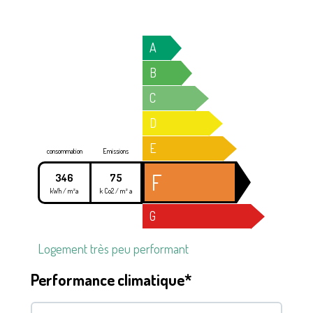
A
B
C
D
E
consommation
Emissions
F
346
75
kWh / m²a
k Co2 / m² a
G
Logement très peu performant
Performance climatique*