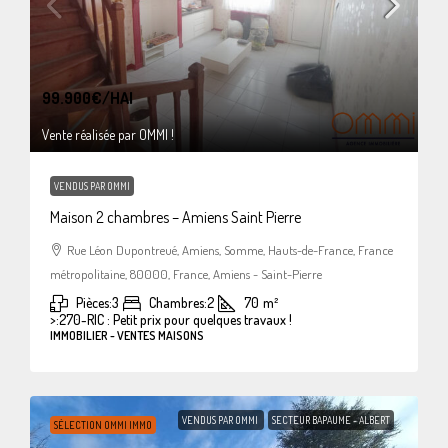
99.900€
/HAI
Vente réalisée par OMMI !
VENDUS PAR OMMI
Maison 2 chambres – Amiens Saint Pierre
Rue Léon Dupontreué, Amiens, Somme, Hauts-de-France, France
métropolitaine, 80000, France, Amiens - Saint-Pierre
Pièces:
3
Chambres:
2
70
m²
>:
270-RIC : Petit prix pour quelques travaux !
IMMOBILIER - VENTES MAISONS
VENDUS PAR OMMI
SECTEUR BAPAUME - ALBERT
SÉLECTION OMMI IMMO