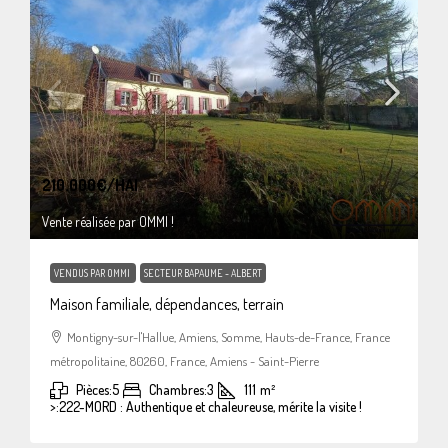
210.000€
/HAI
Vente réalisée par OMMI !
VENDUS PAR OMMI
SECTEUR BAPAUME - ALBERT
Maison familiale, dépendances, terrain
Montigny-sur-l'Hallue, Amiens, Somme, Hauts-de-France, France
métropolitaine, 80260, France, Amiens - Saint-Pierre
Pièces:
5
Chambres:
3
111
m²
>:
222-MORD : Authentique et chaleureuse, mérite la visite !