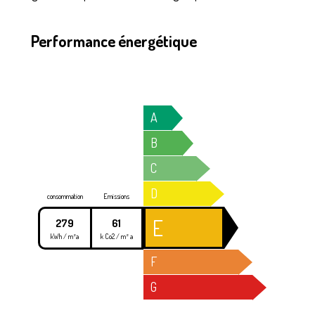
Performance énergétique
A
B
C
D
consommation
Emissions
E
279
61
kWh / m²a
k Co2 / m² a
F
G