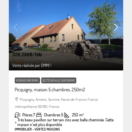
326.200€
/HAI
Vente réalisée par OMMI !
VENDUS PAR OMMI
SECTEUR AILLY SUR SOMME
Picquigny, maison 5 chambres, 250m2
Picquigny, Amiens, Somme, Hauts-de-France, France
métropolitaine, 80310, France
Pièces:
7
Chambres:
5
253
m²
Trés beau pavillon sur terrain clos avec belle cheminée. Cette
>:
maison n'est plus disponible.
IMMOBILIER - VENTES MAISONS