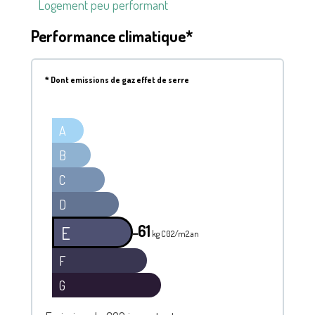
Logement peu performant
Performance climatique*
*
Dont emissions de gaz effet de serre
A
B
C
D
61
E
━
kg C02/m2.an
F
G