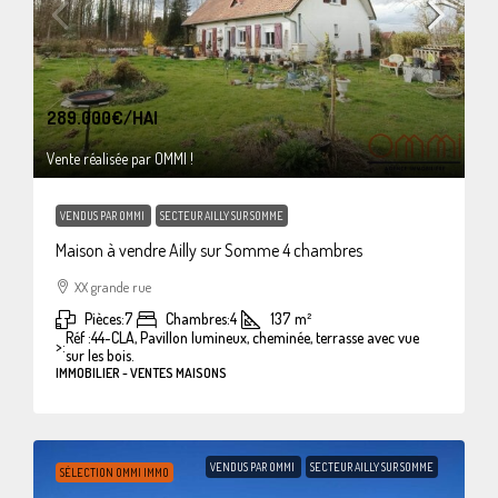
289.000€
/HAI
Vente réalisée par OMMI !
VENDUS PAR OMMI
SECTEUR AILLY SUR SOMME
Maison à vendre Ailly sur Somme 4 chambres
XX grande rue
Pièces:
7
Chambres:
4
137
m²
Réf :44-CLA, Pavillon lumineux, cheminée, terrasse avec vue
>:
sur les bois.
IMMOBILIER - VENTES MAISONS
VENDUS PAR OMMI
SECTEUR AILLY SUR SOMME
SÉLECTION OMMI IMMO