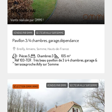
225.000€
/HAI
Vente réalisée par OMMI !
VENDUS PAR OMMI
SECTEUR AILLY SUR SOMME
Pavillon 3/4 chambres, garage,dépendance
Breilly, Amiens, Somme, Hauts-de-France
Pièces:
5
Chambres:
3
105
m²
Réf 103-TER : Très beau pavillon de 3 à 4 chambres, garage &
>:
terrasse,proche Ailly sur Somme
VENDUS PAR OMMI
SECTEUR AILLY SUR SOMME
SÉLECTION OMMI IMMO