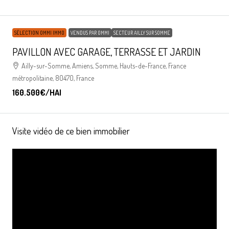
SÉLECTION OMMI IMMO
VENDUS PAR OMMI
SECTEUR AILLY SUR SOMME
PAVILLON AVEC GARAGE, TERRASSE ET JARDIN
Ailly-sur-Somme, Amiens, Somme, Hauts-de-France, France
métropolitaine, 80470, France
160.500€
/HAI
Visite vidéo de ce bien immobilier