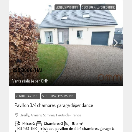
VENDUS PAR OMMI
SECTEUR AILLY SUR SOMME
225.000€
/HAI
Vente réalisée par OMMI !
VENDUS PAR OMMI
SECTEUR AILLY SUR SOMME
Pavillon 3/4 chambres, garage,dépendance
Breilly, Amiens, Somme, Hauts-de-France
Pièces:
5
Chambres:
3
105
m²
Réf 103-TER : Très beau pavillon de 3 à 4 chambres, garage &
>: