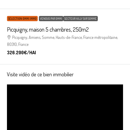
SÉLECTION OMMI IMMO
VENDUS PAR OMMI
SECTEUR AILLY SUR SOMME
Picquigny, maison 5 chambres, 250m2
Picquigny, Amiens, Somme, Hauts-de-France, France métropolitaine,
80310, France
326.200€
/HAI
Visite vidéo de ce bien immobilier