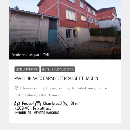
160.500€
/HAI
Vente réalisée par OMMI !
VENDUS PAR OMMI
SECTEUR AILLY SUR SOMME
PAVILLON AVEC GARAGE, TERRASSE ET JARDIN
Ailly-sur-Somme, Amiens, Somme, Hauts-de-France, France
métropolitaine, 80470, France
Pièces:
4
Chambres:
3
81
m²
>:
202-VOI : Prix attractif !
IMMOBILIER - VENTES MAISONS