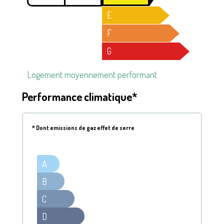
E
F
G
Logement moyennement performant
Performance climatique*
*
Dont emissions de gaz effet de serre
A
B
C
D