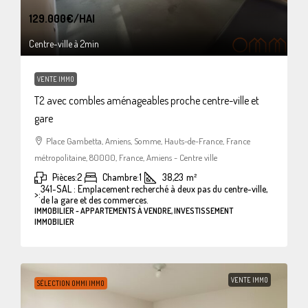
129.000€
/HAI
Centre-ville à 2min
VENTE IMMO
T2 avec combles aménageables proche centre-ville et
gare
Place Gambetta, Amiens, Somme, Hauts-de-France, France
métropolitaine, 80000, France, Amiens - Centre ville
Pièces:
2
Chambre:
1
38,23
m²
341-SAL : Emplacement recherché à deux pas du centre-ville,
>:
de la gare et des commerces.
IMMOBILIER - APPARTEMENTS À VENDRE, INVESTISSEMENT
IMMOBILIER
VENTE IMMO
SÉLECTION OMMI IMMO