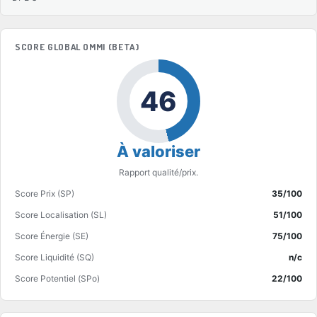
SCORE GLOBAL OMMI (BETA)
46
À valoriser
Rapport qualité/prix.
Score Prix (SP)
35/100
Score Localisation (SL)
51/100
Score Énergie (SE)
75/100
Score Liquidité (SQ)
n/c
Score Potentiel (SPo)
22/100