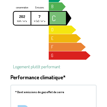
B
consommation
Emissions
C
202
7
kWh / m²a
k Co2 / m² a
D
E
F
G
Logement plutôt performant
Performance climatique*
*
Dont emissions de gaz effet de serre