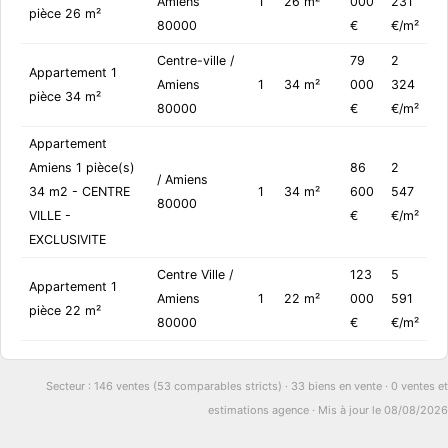
Amiens
1
26 m²
000
231
pièce 26 m²
80000
€
€/m²
Centre-ville /
79
2
Appartement 1
Amiens
1
34 m²
000
324
pièce 34 m²
80000
€
€/m²
Appartement
Amiens 1 pièce(s)
86
2
/ Amiens
34 m2 - CENTRE
1
34 m²
600
547
80000
VILLE -
€
€/m²
EXCLUSIVITE
Centre Ville /
123
5
Appartement 1
Amiens
1
22 m²
000
591
pièce 22 m²
80000
€
€/m²
Secteur : 146 ventes (53 comparables stricts) · 33 biens en vente · 0 ventes et
estimations agence · Mis à jour le 08/08/2026