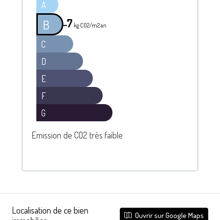
A
7
B
━
kg C02/m2.an
C
D
E
F
G
Emission de CO2 très faible
Localisation de ce bien
Ouvrir sur Google Maps