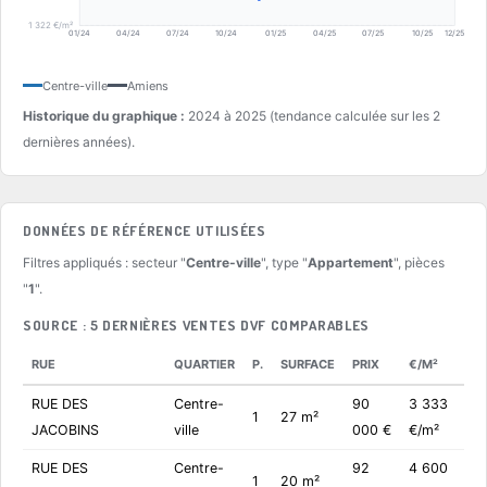
1 322 €/m²
01/24
04/24
07/24
10/24
01/25
04/25
07/25
10/25
12/25
Centre-ville
Amiens
Historique du graphique :
2024 à 2025 (tendance calculée sur les 2
dernières années).
DONNÉES DE RÉFÉRENCE UTILISÉES
Filtres appliqués : secteur "
Centre-ville
", type "
Appartement
", pièces
"
1
".
SOURCE : 5 DERNIÈRES VENTES DVF COMPARABLES
RUE
QUARTIER
P.
SURFACE
PRIX
€/M²
RUE DES
Centre-
90
3 333
1
27 m²
JACOBINS
ville
000 €
€/m²
RUE DES
Centre-
92
4 600
1
20 m²