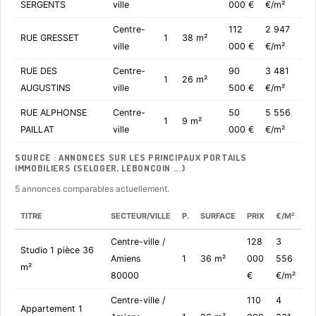
SERGENTS
ville
000 €
€/m²
Centre-
112
2 947
RUE GRESSET
1
38 m²
ville
000 €
€/m²
RUE DES
Centre-
90
3 481
1
26 m²
AUGUSTINS
ville
500 €
€/m²
RUE ALPHONSE
Centre-
50
5 556
1
9 m²
PAILLAT
ville
000 €
€/m²
SOURCE : ANNONCES SUR LES PRINCIPAUX PORTAILS
IMMOBILIERS (SELOGER, LEBONCOIN ...)
5 annonces comparables actuellement.
TITRE
SECTEUR/VILLE
P.
SURFACE
PRIX
€/M²
Centre-ville /
128
3
Studio 1 pièce 36
Amiens
1
36 m²
000
556
m²
80000
€
€/m²
Centre-ville /
110
4
Appartement 1