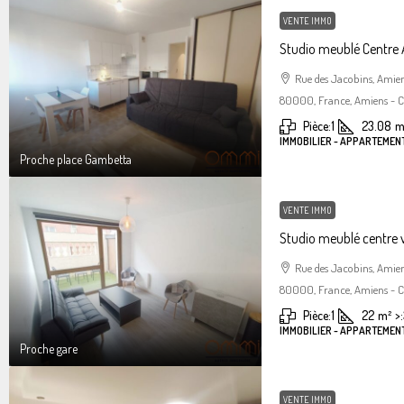
VENTE IMMO
Studio meublé Centre
Rue des Jacobins, Amie
80000, France, Amiens - Ce
Pièce:
1
23.08
m
IMMOBILIER - APPARTEMENT
Proche place Gambetta
VENTE IMMO
Studio meublé centre 
Rue des Jacobins, Amie
80000, France, Amiens - Ce
Pièce:
1
22
m²
>:
IMMOBILIER - APPARTEMENT
Proche gare
VENTE IMMO