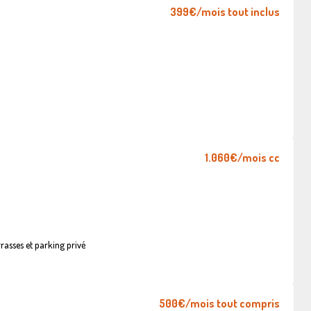
399€
/mois tout inclus
1.060€
/mois cc
asses et parking privé
500€
/mois tout compris