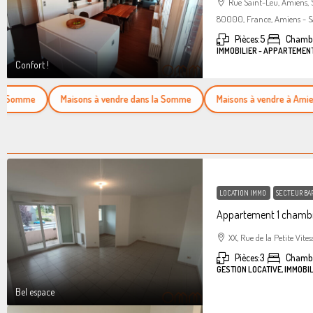
Rue Saint-Leu, Amiens,
80000, France, Amiens - S
Pièces:
5
Chambr
IMMOBILIER - APPARTEMEN
Confort !
omme
Maisons à vendre dans la Somme
Maisons à vendre à Amiens
LOCATION IMMO
SECTEUR BA
Appartement 1 chambr
XX, Rue de la Petite Vites
Pièces:
3
Chamb
GESTION LOCATIVE, IMMOBI
Bel espace