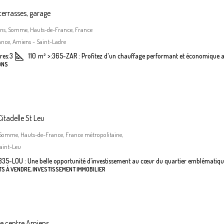
terrasses, garage
iens, Somme, Hauts-de-France, France
nce, Amiens - Saint-Ladre
es:
3
110
m²
>:
365-ZAR : Profitez d'un chauffage performant et économique a
ONS
itadelle St Leu
 Somme, Hauts-de-France, France métropolitaine,
aint-Leu
335-LOU : Une belle opportunité d’investissement au cœur du quartier emblématiqu
S À VENDRE, INVESTISSEMENT IMMOBILIER
he centre Amiens