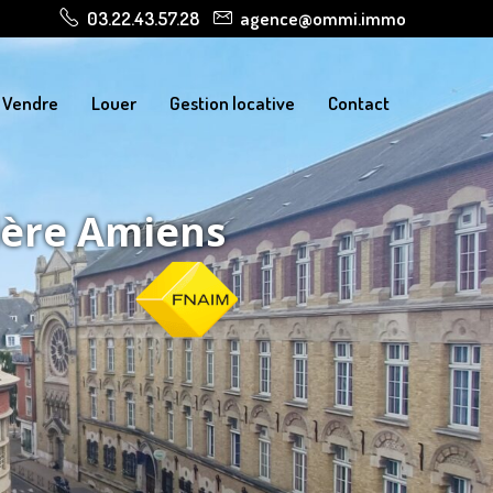
03.22.43.57.28
agence@ommi.immo
Vendre
Louer
Gestion locative
Contact
ière Amiens