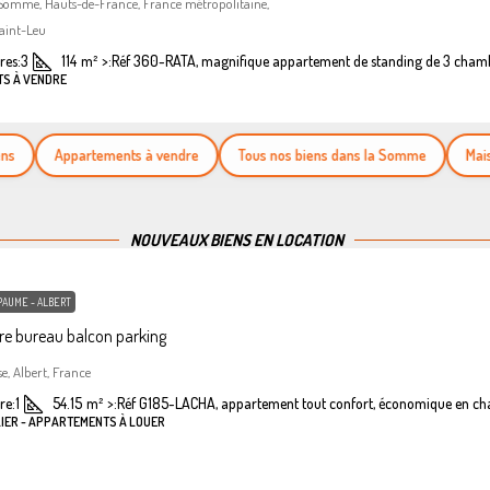
 Somme, Hauts-de-France, France métropolitaine,
aint-Leu
es:
3
114
m²
>:
Réf 360-RATA, magnifique appartement de standing de 3 cham
TS À VENDRE
Appartements à vendre
Tous nos biens dans la Somme
Maisons 
NOUVEAUX BIENS EN LOCATION
PAUME - ALBERT
e bureau balcon parking
se, Albert, France
re:
1
54.15
m²
>:
Réf G185-LACHA, appartement tout confort, économique en ch
LIER - APPARTEMENTS À LOUER