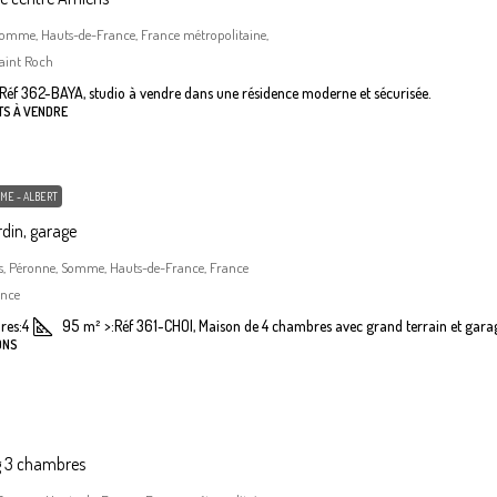
Somme, Hauts-de-France, France métropolitaine,
aint Roch
Réf 362-BAYA, studio à vendre dans une résidence moderne et sécurisée.
TS À VENDRE
ME - ALBERT
din, garage
, Péronne, Somme, Hauts-de-France, France
ance
res:
4
95
m²
>:
Réf 361-CHOI, Maison de 4 chambres avec grand terrain et gara
ONS
g 3 chambres