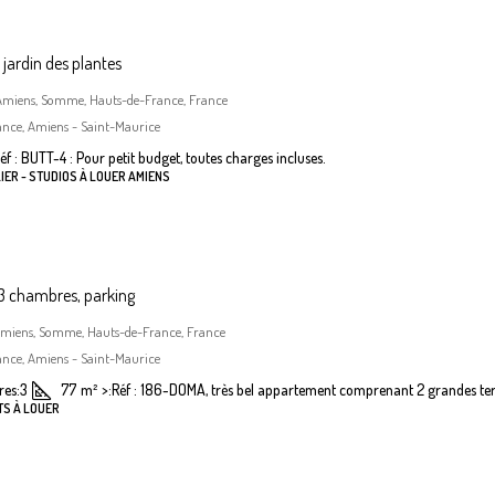
jardin des plantes
, Amiens, Somme, Hauts-de-France, France
ance, Amiens - Saint-Maurice
éf : BUTT-4 : Pour petit budget, toutes charges incluses.
IER - STUDIOS À LOUER AMIENS
 chambres, parking
Amiens, Somme, Hauts-de-France, France
ance, Amiens - Saint-Maurice
es:
3
77
m²
>:
Réf : 186-DOMA, très bel appartement comprenant 2 grandes terr
TS À LOUER