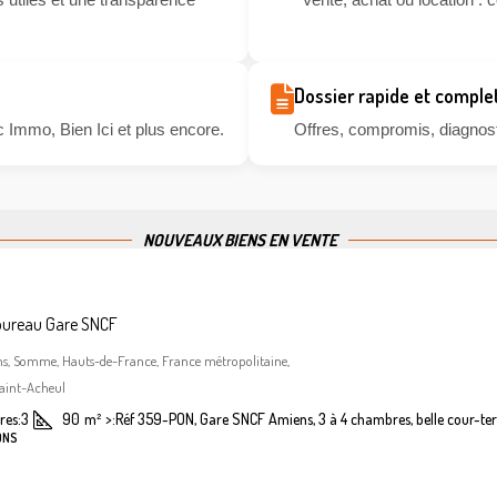
Dossier rapide et comple
 Immo, Bien Ici et plus encore.
Offres, compromis, diagnosti
NOUVEAUX BIENS EN VENTE
bureau Gare SNCF
ns, Somme, Hauts-de-France, France métropolitaine,
aint-Acheul
es:
3
90
m²
>:
Réf 359-PON, Gare SNCF Amiens, 3 à 4 chambres, belle cour-ter
ONS