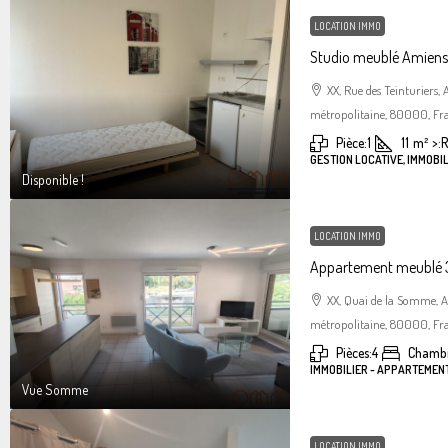
LOCATION IMMO
Studio meublé Amiens 
XX, Rue des Teinturiers
métropolitaine, 80000, Fr
Pièce:
1
11
m²
>:
R
GESTION LOCATIVE, IMMOBIL
Disponible !
LOCATION IMMO
Appartement meublé 3
XX, Quai de la Somme, 
métropolitaine, 80000, Fr
Pièces:
4
Chambr
IMMOBILIER - APPARTEMEN
Vue Somme
LOCATION IMMO