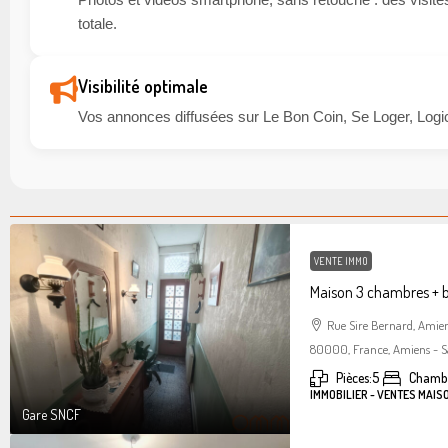
totale.
Visibilité optimale
Vos annonces diffusées sur Le Bon Coin, Se Loger, Logic
VENTE IMMO
Maison 3 chambres + 
Rue Sire Bernard, Amie
80000, France, Amiens - S
Pièces:
5
Chambr
IMMOBILIER - VENTES MAIS
Gare SNCF