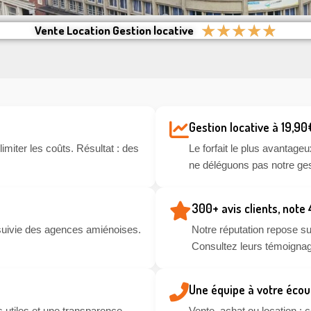
★
★
★
★
★
Vente Location Gestion locative
Gestion locative à 19,90
miter les coûts. Résultat : des
Le forfait le plus avantageu
ne déléguons pas notre ges
300+ avis clients, note
suivie des agences amiénoises.
Notre réputation repose sur
Consultez leurs témoignag
Une équipe à votre écou
 utiles et une transparence
Vente, achat ou location :