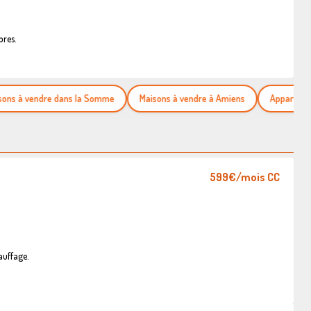
bres.
à vendre dans la Somme
Maisons à vendre à Amiens
Appartements à
599€
/mois CC
auffage.