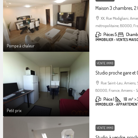
Maison 3 chambres, 2 
XX, Rue Modigliani, Am
métropolitaine, 80000, Fra
Pièces:
5
Chambr
IMMOBILIER - VENTES MAIS
Pompe à chaleur
VENTE IMMO
Studio proche gare et C
Rue Saint-Leu, Amiens,
80000, France, Amiens - S
Pièce:
1
18
m²
>:
IMMOBILIER - APPARTEMENT
Petit prix
VENTE IMMO
Studio à vendre, proc