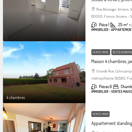
Rue Béranger, Amiens, 
80000, France, Amiens - S
Pièce:
1
25
m²
>:
IMMOBILIER - APPARTEMEN
VENTE IMMO
SECTEUR BAPAU
Maison 4 chambres, jar
Grande Rue, Colincamps
métropolitaine, 80560, Fr
Pièces:
6
Chamb
IMMOBILIER - VENTES MAIS
4 chambres
VENTE IMMO
Appartement standin