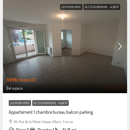
LOCATION IMMO
SECTEUR BAPAUME - ALBERT
599€
/mois CC
Bel espace
LOCATION IMMO
SECTEUR BAPAUME - ALBERT
Appartement 1 chambre bureau balcon parking
XX, Rue de la Petite Vitesse, Albert, France
Pièces:
3
Chambre:
1
54.15
m²