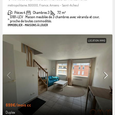
métropolitaine, 80000, France, Amiens - Saint-Acheul
Pièces:
4
Chambres:
3
72
m²
G181-LEV : Maison meublée de 3 chambres avec véranda et cour,
>:
proche de toutes commodités.
IMMOBILIER - MAISONS À LOUER
LOCATION IMMO
699€
/mois cc
Duplex