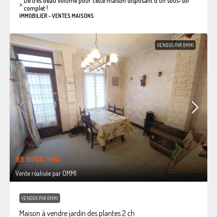
De très beau volume pour cette maison disposant d'un sous-sol
>:
complet !
IMMOBILIER - VENTES MAISONS
VENDUS PAR OMMI
98.900€
/HAI
Vente réalisée par OMMI
VENDUS PAR OMMI
Maison à vendre jardin des plantes 2 ch