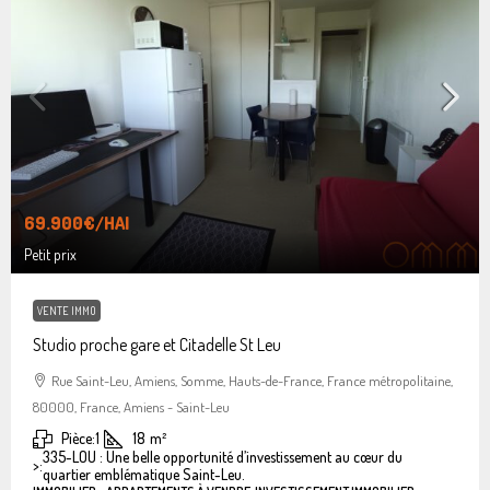
69.900€
/HAI
Petit prix
VENTE IMMO
Studio proche gare et Citadelle St Leu
Rue Saint-Leu, Amiens, Somme, Hauts-de-France, France métropolitaine,
80000, France, Amiens - Saint-Leu
Pièce:
1
18
m²
335-LOU : Une belle opportunité d’investissement au cœur du
>:
quartier emblématique Saint-Leu.