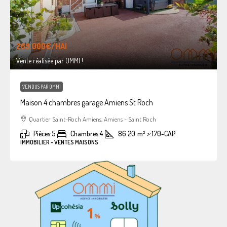
269.000€
/HAI
Vente réalisée par OMMI !
VENDUS PAR OMMI
Maison 4 chambres garage Amiens St Roch
Quartier Saint-Roch Amiens, Amiens - Saint Roch
Pièces:
5
Chambres:
4
86.20
m²
>:
170-CAP
IMMOBILIER - VENTES MAISONS