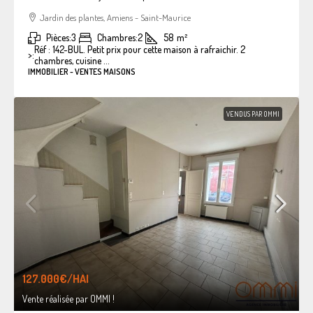
Jardin des plantes, Amiens - Saint-Maurice
Pièces:
3
Chambres:
2
58
m²
Réf : 142-BUL. Petit prix pour cette maison à rafraichir. 2
>:
chambres, cuisine ...
IMMOBILIER - VENTES MAISONS
VENDUS PAR OMMI
127.000€
/HAI
Vente réalisée par OMMI !