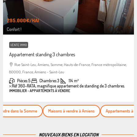
295.000€
/HAI
Confort !
VENTE IMMO
Appartement standing 3 chambres
Rue Saint-Leu, Amiens, Somme, Hauts-de-France, France métropolitaine,
80000, France, Amiens - Saint-Leu
Pièces:
5
Chambres:
3
114
m²
>:
Réf 360-RATA, magnifique appartement de standing de 3 chambres.
IMMOBILIER - APPARTEMENTS À VENDRE
ans la Somme
Maisons à vendre à Amiens
Appartements à vendre
NOUVEAUX BIENS EN LOCATION