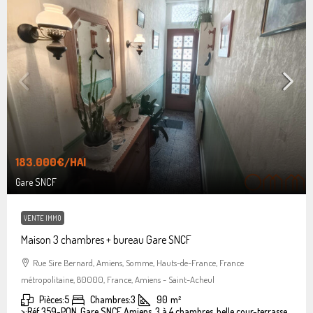
183.000€
/HAI
Gare SNCF
VENTE IMMO
Maison 3 chambres + bureau Gare SNCF
Rue Sire Bernard, Amiens, Somme, Hauts-de-France, France
métropolitaine, 80000, France, Amiens - Saint-Acheul
Pièces:
5
Chambres:
3
90
m²
>:
Réf 359-PON, Gare SNCF Amiens, 3 à 4 chambres, belle cour-terrasse.