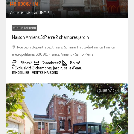
145.000€
/HAI
Vente réalisée par OMMI !
VENDUS PAR OMMI
Maison Amiens StPierre 2 chambres jardin
Rue Léon Dupontreué, Amiens, Somme, Hauts-de-France, France
métropolitaine, 80000, France, Amiens - Saint-Pierre
Pièces:
3
Chambres:
2
85
m²
>:
Exclusivité 2 chambres, jardin, salle d'eau.
IMMOBILIER - VENTES MAISONS
VENDUS PAR OMMI