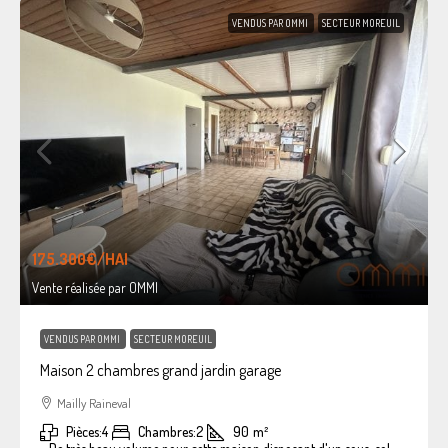
VENDUS PAR OMMI
SECTEUR MOREUIL
175.300€
/HAI
Vente réalisée par OMMI
VENDUS PAR OMMI
SECTEUR MOREUIL
Maison 2 chambres grand jardin garage
Mailly Raineval
Pièces:
4
Chambres:
2
90
m²