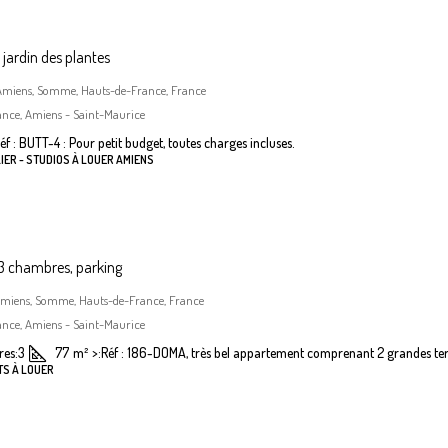
jardin des plantes
, Amiens, Somme, Hauts-de-France, France
ance, Amiens - Saint-Maurice
éf : BUTT-4 : Pour petit budget, toutes charges incluses.
IER - STUDIOS À LOUER AMIENS
 chambres, parking
Amiens, Somme, Hauts-de-France, France
ance, Amiens - Saint-Maurice
es:
3
77
m²
>:
Réf : 186-DOMA, très bel appartement comprenant 2 grandes terr
TS À LOUER