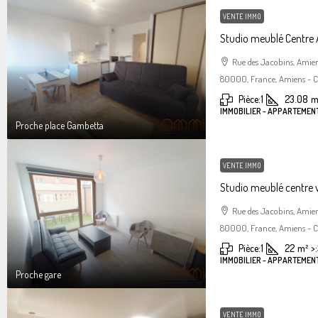
VENTE IMMO
Studio meublé Centre
Rue des Jacobins, Amie
80000, France, Amiens - Ce
Pièce:
1
23.08
m
IMMOBILIER - APPARTEMENT
Proche place Gambetta
VENTE IMMO
Studio meublé centre 
Rue des Jacobins, Amie
80000, France, Amiens - Ce
Pièce:
1
22
m²
>:
IMMOBILIER - APPARTEMENT
Proche gare
VENTE IMMO