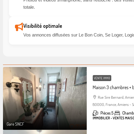
totale.
Visibilité optimale
Vos annonces diffusées sur Le Bon Coin, Se Loger, Logic
VENTE IMMO
Maison 3 chambres + 
Rue Sire Bernard, Amie
80000, France, Amiens - S
Pièces:
5
Chambr
IMMOBILIER - VENTES MAIS
Gare SNCF