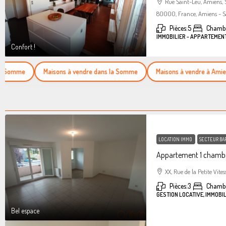
Rue Saint-Leu, Amiens,
80000, France, Amiens - S
Pièces:
5
Chambr
IMMOBILIER - APPARTEMEN
Confort !
omme
Maisons à vendre dans la Somme
Maisons à vendre à Amiens
LOCATION IMMO
SECTEUR BA
Appartement 1 chambr
XX, Rue de la Petite Vites
Pièces:
3
Chamb
GESTION LOCATIVE, IMMOBI
Bel espace