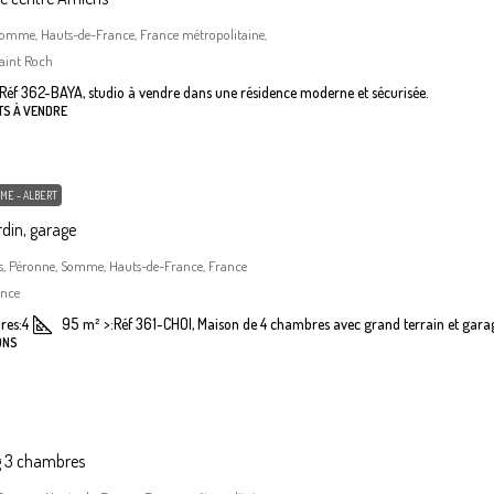
Somme, Hauts-de-France, France métropolitaine,
aint Roch
Réf 362-BAYA, studio à vendre dans une résidence moderne et sécurisée.
TS À VENDRE
ME - ALBERT
din, garage
, Péronne, Somme, Hauts-de-France, France
ance
res:
4
95
m²
>:
Réf 361-CHOI, Maison de 4 chambres avec grand terrain et gara
ONS
g 3 chambres