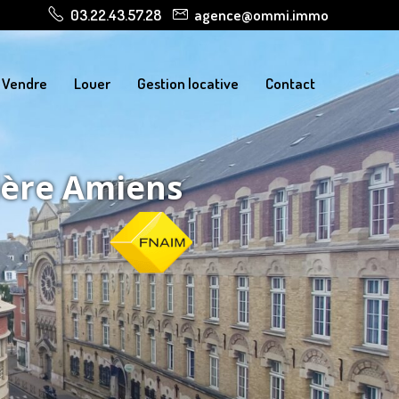
03.22.43.57.28
agence@ommi.immo
Vendre
Louer
Gestion locative
Contact
ière Amiens