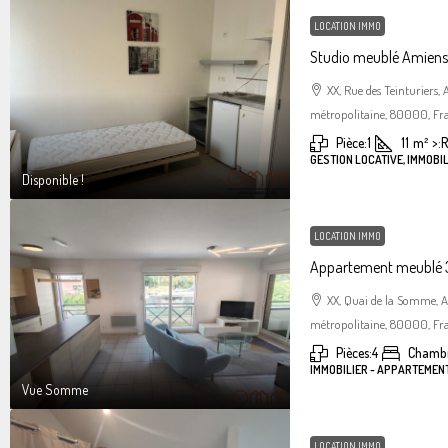
LOCATION IMMO
Studio meublé Amiens 
XX, Rue des Teinturiers
métropolitaine, 80000, Fr
Pièce:
1
11
m²
>:
R
GESTION LOCATIVE, IMMOBIL
Disponible !
LOCATION IMMO
Appartement meublé 3
XX, Quai de la Somme, 
métropolitaine, 80000, Fr
Pièces:
4
Chambr
IMMOBILIER - APPARTEMEN
Vue Somme
LOCATION IMMO