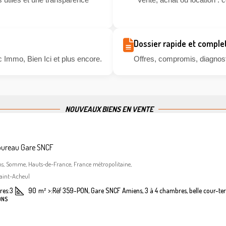
Dossier rapide et comple
 Immo, Bien Ici et plus encore.
Offres, compromis, diagnosti
NOUVEAUX BIENS EN VENTE
bureau Gare SNCF
ns, Somme, Hauts-de-France, France métropolitaine,
aint-Acheul
es:
3
90
m²
>:
Réf 359-PON, Gare SNCF Amiens, 3 à 4 chambres, belle cour-ter
ONS