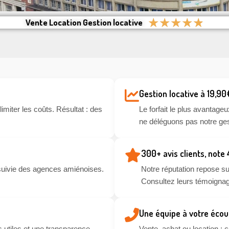
★
★
★
★
★
Vente Location Gestion locative
Gestion locative à 19,90
miter les coûts. Résultat : des
Le forfait le plus avantageu
ne déléguons pas notre ges
300+ avis clients, note
suivie des agences amiénoises.
Notre réputation repose sur
Consultez leurs témoignag
Une équipe à votre écou
 utiles et une transparence
Vente, achat ou location :