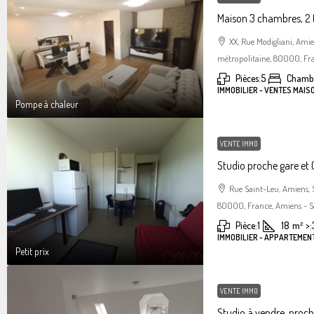
Maison 3 chambres, 2 
XX, Rue Modigliani, Am
métropolitaine, 80000, Fra
Pièces:
5
Chambr
IMMOBILIER - VENTES MAIS
Pompe à chaleur
VENTE IMMO
Studio proche gare et C
Rue Saint-Leu, Amiens,
80000, France, Amiens - S
Pièce:
1
18
m²
>:
IMMOBILIER - APPARTEMENT
Petit prix
VENTE IMMO
Studio à vendre, proc