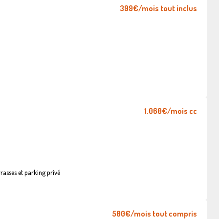
399€
/mois tout inclus
1.060€
/mois cc
asses et parking privé
500€
/mois tout compris