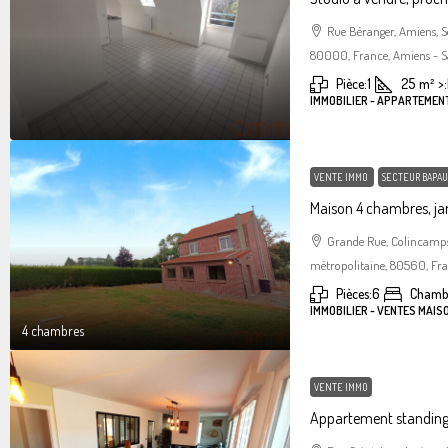
Rue Béranger, Amiens, 
80000, France, Amiens - S
Pièce:
1
25
m²
>:
IMMOBILIER - APPARTEMEN
VENTE IMMO
SECTEUR BAPAU
Maison 4 chambres, jar
Grande Rue, Colincamps
métropolitaine, 80560, Fr
Pièces:
6
Chamb
IMMOBILIER - VENTES MAIS
4 chambres
VENTE IMMO
Appartement standin