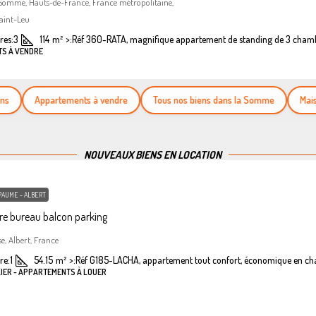
 Somme, Hauts-de-France, France métropolitaine,
aint-Leu
es:
3
114
m²
>:
Réf 360-RATA, magnifique appartement de standing de 3 cham
TS À VENDRE
Appartements à vendre
Tous nos biens dans la Somme
Maisons 
NOUVEAUX BIENS EN LOCATION
PAUME - ALBERT
e bureau balcon parking
se, Albert, France
re:
1
54.15
m²
>:
Réf G185-LACHA, appartement tout confort, économique en ch
LIER - APPARTEMENTS À LOUER