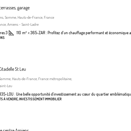
terrasses, garage
iens, Somme, Hauts-de-France, France
nce, Amiens - Saint-Ladre
es:
3
110
m²
>:
365-ZAR : Profitez d'un chauffage performant et économique a
ONS
itadelle St Leu
 Somme, Hauts-de-France, France métropolitaine,
aint-Leu
335-LOU : Une belle opportunité d’investissement au cœur du quartier emblématiqu
S À VENDRE, INVESTISSEMENT IMMOBILIER
he centre Amiens