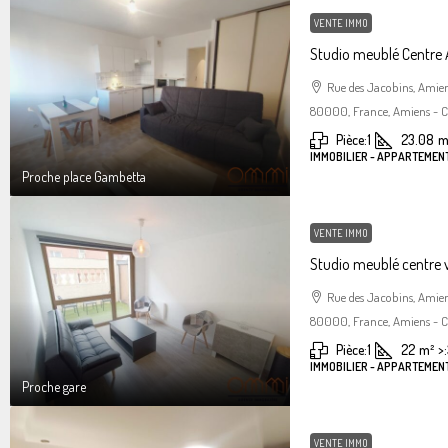
VENTE IMMO
Studio meublé Centre
Rue des Jacobins, Amie
80000, France, Amiens - Ce
Pièce:
1
23.08
m
IMMOBILIER - APPARTEMENT
Proche place Gambetta
VENTE IMMO
Studio meublé centre 
Rue des Jacobins, Amie
80000, France, Amiens - Ce
Pièce:
1
22
m²
>:
IMMOBILIER - APPARTEMENT
Proche gare
VENTE IMMO