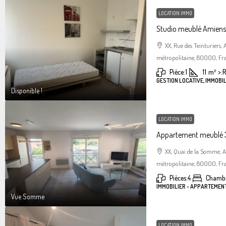
LOCATION IMMO
Studio meublé Amiens 
XX, Rue des Teinturiers
métropolitaine, 80000, Fr
Pièce:
1
11
m²
>:
R
GESTION LOCATIVE, IMMOBIL
Disponible !
LOCATION IMMO
Appartement meublé 3
XX, Quai de la Somme, 
métropolitaine, 80000, Fr
Pièces:
4
Chambr
IMMOBILIER - APPARTEMEN
Vue Somme
LOCATION IMMO