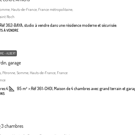
Somme, Hauts-de-France, France métropolitaine,
aint Roch
Réf 362-BAYA, studio à vendre dans une résidence moderne et sécurisée.
TS À VENDRE
ME - ALBERT
din, garage
, Péronne, Somme, Hauts-de-France, France
ance
res:
4
95
m²
>:
Réf 361-CHOI, Maison de 4 chambres avec grand terrain et gara
ONS
g 3 chambres