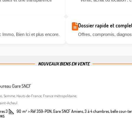
Dossier rapide et comple
 Immo, Bien Ici et plus encore.
Offres, compromis, diagnosti
NOUVEAUX BIENS EN VENTE
bureau Gare SNCF
ns, Somme, Hauts-de-France, France métropolitaine,
aint-Acheul
es:
3
90
m²
>:
Réf 359-PON, Gare SNCF Amiens, 3 à 4 chambres, belle cour-ter
ONS