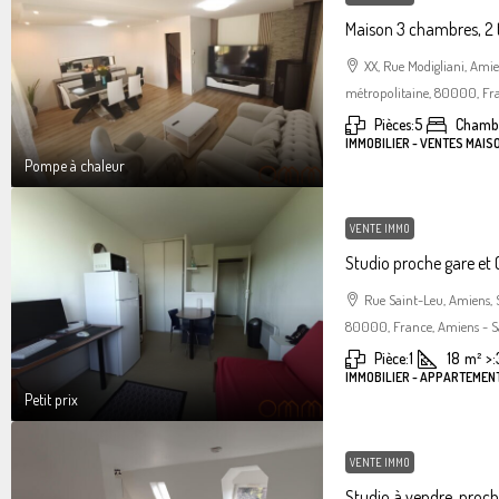
Maison 3 chambres, 2 
XX, Rue Modigliani, Am
métropolitaine, 80000, Fra
Pièces:
5
Chambr
IMMOBILIER - VENTES MAIS
Pompe à chaleur
VENTE IMMO
Studio proche gare et C
Rue Saint-Leu, Amiens,
80000, France, Amiens - S
Pièce:
1
18
m²
>:
IMMOBILIER - APPARTEMENT
Petit prix
VENTE IMMO
Studio à vendre, proc