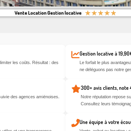
★
★
★
★
★
Vente Location Gestion locative
Gestion locative à 19,90
miter les coûts. Résultat : des
Le forfait le plus avantageu
ne déléguons pas notre ges
300+ avis clients, note
suivie des agences amiénoises.
Notre réputation repose sur
Consultez leurs témoignag
Une équipe à votre écou
 utiles et une transparence
Vente, achat ou location :