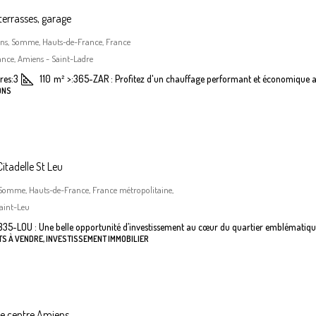
terrasses, garage
iens, Somme, Hauts-de-France, France
nce, Amiens - Saint-Ladre
es:
3
110
m²
>:
365-ZAR : Profitez d'un chauffage performant et économique a
ONS
itadelle St Leu
 Somme, Hauts-de-France, France métropolitaine,
aint-Leu
335-LOU : Une belle opportunité d’investissement au cœur du quartier emblématiqu
S À VENDRE, INVESTISSEMENT IMMOBILIER
he centre Amiens