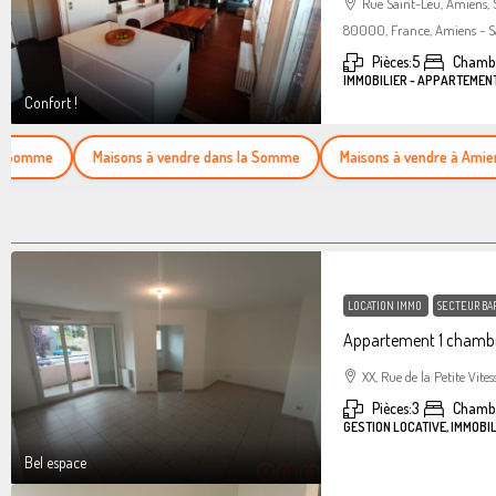
Rue Saint-Leu, Amiens,
80000, France, Amiens - S
Pièces:
5
Chambr
IMMOBILIER - APPARTEMEN
Confort !
mme
Maisons à vendre dans la Somme
Maisons à vendre à Amiens
LOCATION IMMO
SECTEUR BA
Appartement 1 chambr
XX, Rue de la Petite Vites
Pièces:
3
Chamb
GESTION LOCATIVE, IMMOBI
Bel espace