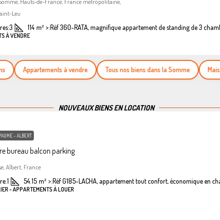
 Somme, Hauts-de-France, France métropolitaine,
aint-Leu
es:
3
114
m²
>:
Réf 360-RATA, magnifique appartement de standing de 3 cham
TS À VENDRE
Appartements à vendre
Tous nos biens dans la Somme
Maisons à
NOUVEAUX BIENS EN LOCATION
PAUME - ALBERT
e bureau balcon parking
se, Albert, France
re:
1
54.15
m²
>:
Réf G185-LACHA, appartement tout confort, économique en ch
LIER - APPARTEMENTS À LOUER