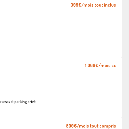
399€
/mois tout inclus
1.060€
/mois cc
asses et parking privé
500€
/mois tout compris