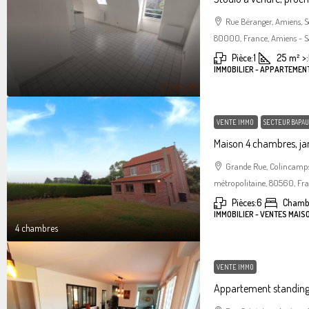
Rue Béranger, Amiens, 
80000, France, Amiens - S
Pièce:
1
25
m²
>:
IMMOBILIER - APPARTEMEN
VENTE IMMO
SECTEUR BAPAU
Maison 4 chambres, jar
Grande Rue, Colincamps
métropolitaine, 80560, Fr
Pièces:
6
Chamb
IMMOBILIER - VENTES MAIS
4 chambres
VENTE IMMO
Appartement standin