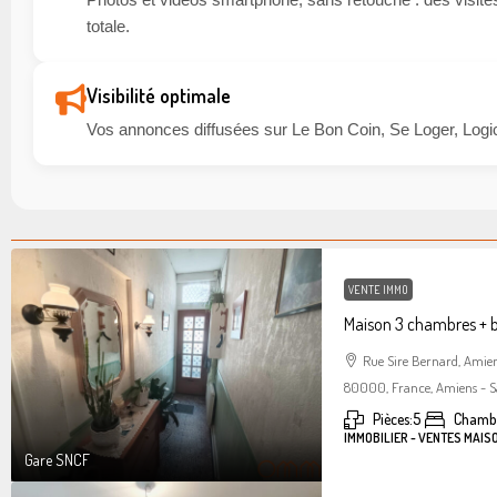
totale.
Visibilité optimale
Vos annonces diffusées sur Le Bon Coin, Se Loger, Logic
VENTE IMMO
Maison 3 chambres + 
Rue Sire Bernard, Amie
80000, France, Amiens - S
Pièces:
5
Chambr
IMMOBILIER - VENTES MAIS
Gare SNCF