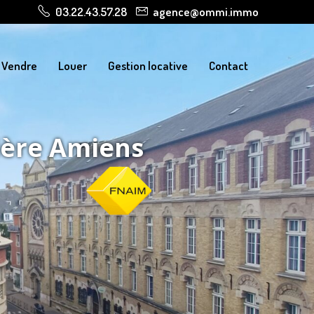
03.22.43.57.28
agence@ommi.immo
Vendre
Louer
Gestion locative
Contact
ière Amiens