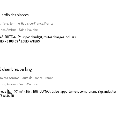
jardin des plantes
, Amiens, Somme, Hauts-de-France, France
ance, Amiens - Saint-Maurice
éf : BUTT-4 : Pour petit budget, toutes charges incluses.
IER - STUDIOS À LOUER AMIENS
 chambres, parking
Amiens, Somme, Hauts-de-France, France
ance, Amiens - Saint-Maurice
es:
3
77
m²
>:
Réf : 186-DOMA, très bel appartement comprenant 2 grandes terr
TS À LOUER