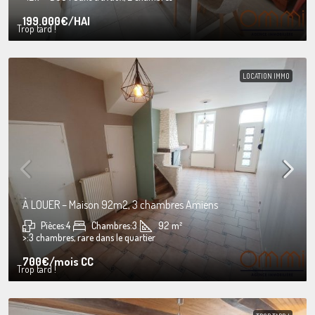
199.000€
/HAI
Trop tard !
LOCATION IMMO
À LOUER – Maison 92m2, 3 chambres Amiens
Pièces:
4
Chambres:
3
92
m²
>:
3 chambres, rare dans le quartier
700€
/mois CC
Trop tard !