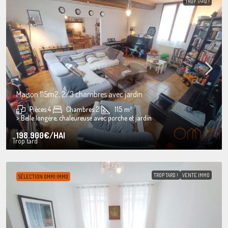
TROP TARD !
Maison 115m2, 2/3 chambres avec jardin
Pièces:
4
Chambres:
2
115
m²
>:
Belle longère, chaleureuse avec porche et jardin
198.900€
/HAI
Trop tard
TROP TARD !
VENTE IMMO
SÉLECTION OMMI IMMO