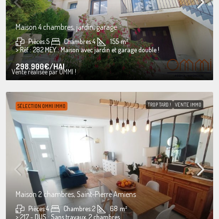
Maison 4 chambres, jardin, garage
Pièces:
5
Chambres:
4
155
m²
>:
Réf : 282 MEY : Maison avec jardin et garage double !
298.900€
/HAI
Vente réalisée par OMMI !
TROP TARD !
VENTE IMMO
SÉLECTION OMMI IMMO
Maison 2 chambres, Saint-Pierre Amiens
Pièces:
4
Chambres:
2
68
m²
>:
217 - DUS : Sans travaux, 2 chambres