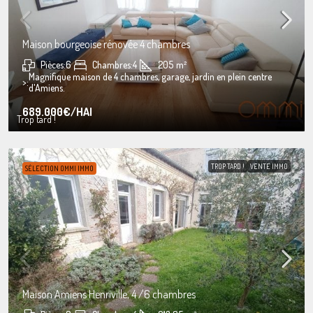
Maison bourgeoise rénovée 4 chambres
Pièces:
6
Chambres:
4
205
m²
Magnifique maison de 4 chambres, garage, jardin en plein centre
>:
d'Amiens.
689.000€
/HAI
Trop tard !
TROP TARD !
VENTE IMMO
SÉLECTION OMMI IMMO
Maison Amiens Henriville, 4 /6 chambres