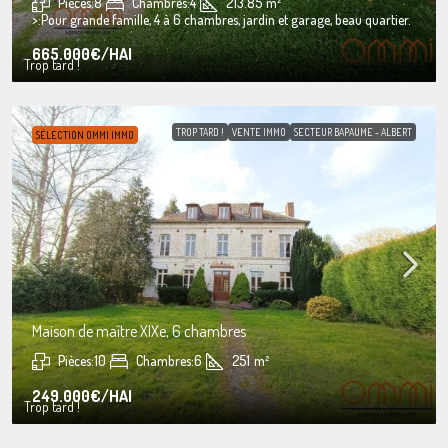
Pièces:
8
Chambres:
4
213.85
m²
>:
Pour grande famille, 4 à 6 chambres, jardin et garage, beau quartier.
665.000€
/HAI
Trop tard !
TROP TARD !
VENTE IMMO
SECTEUR BAPAUME - ALBERT
SÉLECTION OMMI IMMO
Maison de maître XIXe, 6 chambres
Pièces:
10
Chambres:
6
251
m²
249.000€
/HAI
Trop tard !