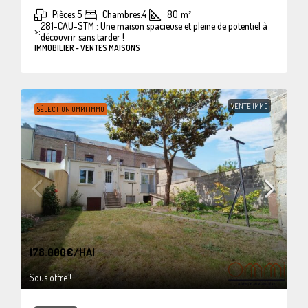
Pièces:
5
Chambres:
4
80
m²
281-CAU-STM : Une maison spacieuse et pleine de potentiel à
>:
découvrir sans tarder !
IMMOBILIER - VENTES MAISONS
VENTE IMMO
SÉLECTION OMMI IMMO
178.000€
/HAI
Sous offre !