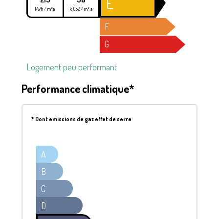
E
kWh / m²a
k Co2 / m² a
F
G
Logement peu performant
Performance climatique*
*
Dont emissions de gaz effet de serre
A
B
C
D