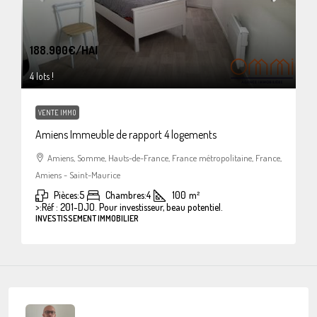
188.900€
/HAI
4 lots !
VENTE IMMO
Amiens Immeuble de rapport 4 logements
Amiens, Somme, Hauts-de-France, France métropolitaine, France,
Amiens - Saint-Maurice
Pièces:
5
Chambres:
4
100
m²
>:
Réf : 201-DJO. Pour investisseur, beau potentiel.
INVESTISSEMENT IMMOBILIER