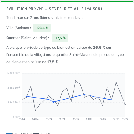
ÉVOLUTION PRIX/M² — SECTEUR ET VILLE (MAISON)
Tendance sur 2 ans (biens similaires vendus) :
Ville (Amiens) :
-26,5 %
Quartier (Saint-Maurice) :
-17,5 %
Alors que le prix de ce type de bien est en baisse de
26,5 %
sur
l'ensemble de la ville, dans le quartier Saint-Maurice, le prix de ce type
de bien est en baisse de
17,5 %
.
5 820 €/m²
3 880 €/m²
1 940 €/m²
0 €/m²
01/24
04/24
07/24
10/24
01/25
04/25
07/25
10/25
12/25
Saint-Maurice
Amiens