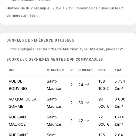
Historique du graphique :
2024 à 2025 (tendance calculée sur les 2
dernières années).
DONNÉES DE RÉFÉRENCE UTILISÉES
Filtres appliqués : secteur "
Saint-Maurice
", type "
Maison
", pièces "
2
".
SOURCE : 5 DERNIÈRES VENTES DVF COMPARABLES
RUE
QUARTIER
P.
SURFACE
PRIX
€/M²
RUE DE
Saint-
138
5 754
2
24 m²
BOUVINES
Maurice
100 €
€/m²
VC QUAI DE LA
Saint-
90
3 000
2
30 m²
SOMME
Maurice
000 €
€/m²
RUE SAINT
Saint-
72
1 714
2
42 m²
MAURICE
Maurice
000 €
€/m²
RUE SAINT
Saint-
125
2 841