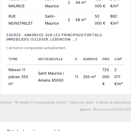
2
44 m²
MAURICE
Maurice
000 €
€/m²
RUE
Saint-
50
862
2
58 m²
MONSTRELET
Maurice
000 €
€/m²
SOURCE : ANNONCES SUR LES PRINCIPAUX PORTAILS
IMMOBILIERS (SELOGER, LEBONCOIN ...)
1 annonce comparable actuellement.
TITRE
SECTEUR/VILLE
P.
SURFACE
PRIX
€/M²
Maison 11
725
2
Saint Maurice /
pièces 350
11
350 m²
000
071
Amiens 80000
m²
€
€/m²
Secteur : 79 ventes (11 comparables stricts) · 1 biens en vente · 0 ventes et estimations
agence · Mis à jour le 07/08/2026