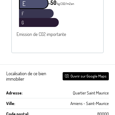
50
E
━
kg C02/m2.an
F
G
Emission de CO2 importante
Localisation de ce bien
Ouvrir sur Google Maps
immobilier
Adresse:
Quartier Saint Maurice
Ville:
Amiens - Saint-Maurice
Code postal:
80000