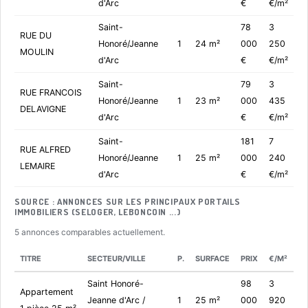
d'Arc
€
€/m²
Saint-
78
3
RUE DU
Honoré/Jeanne
1
24 m²
000
250
MOULIN
d'Arc
€
€/m²
Saint-
79
3
RUE FRANCOIS
Honoré/Jeanne
1
23 m²
000
435
DELAVIGNE
d'Arc
€
€/m²
Saint-
181
7
RUE ALFRED
Honoré/Jeanne
1
25 m²
000
240
LEMAIRE
d'Arc
€
€/m²
SOURCE : ANNONCES SUR LES PRINCIPAUX PORTAILS
IMMOBILIERS (SELOGER, LEBONCOIN ...)
5 annonces comparables actuellement.
TITRE
SECTEUR/VILLE
P.
SURFACE
PRIX
€/M²
Saint Honoré-
98
3
Appartement
Jeanne d'Arc /
1
25 m²
000
920