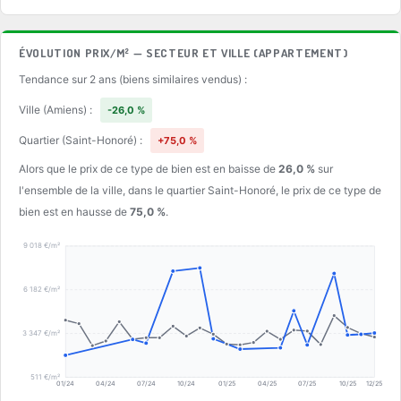
ÉVOLUTION PRIX/M² — SECTEUR ET VILLE (APPARTEMENT)
Tendance sur 2 ans (biens similaires vendus) :
Ville (Amiens) :
-26,0 %
Quartier (Saint-Honoré) :
+75,0 %
Alors que le prix de ce type de bien est en baisse de
26,0 %
sur
l'ensemble de la ville, dans le quartier Saint-Honoré, le prix de ce type de
bien est en hausse de
75,0 %
.
9 018 €/m²
6 182 €/m²
3 347 €/m²
511 €/m²
01/24
04/24
07/24
10/24
01/25
04/25
07/25
10/25
12/25