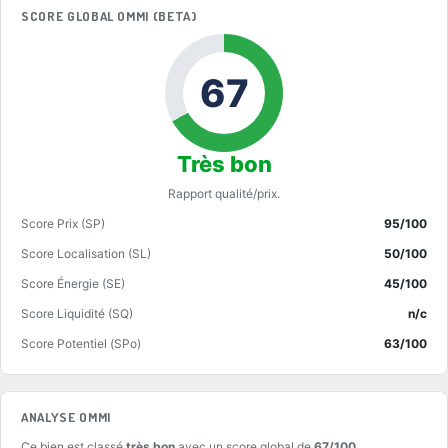
SCORE GLOBAL OMMI (BETA)
67
Très bon
Rapport qualité/prix.
Score Prix (SP)
95/100
Score Localisation (SL)
50/100
Score Énergie (SE)
45/100
Score Liquidité (SQ)
n/c
Score Potentiel (SPo)
63/100
ANALYSE OMMI
Ce bien est classé
très bon
avec un score global de
67/100
.