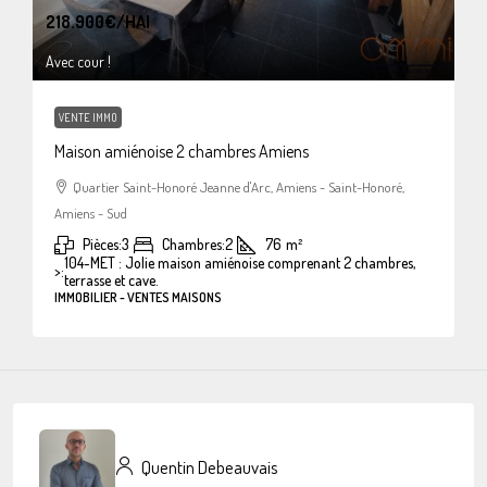
218.900€
/HAI
Avec cour !
VENTE IMMO
Maison amiénoise 2 chambres Amiens
Quartier Saint-Honoré Jeanne d'Arc, Amiens - Saint-Honoré,
Amiens - Sud
Pièces:
3
Chambres:
2
76
m²
104-MET : Jolie maison amiénoise comprenant 2 chambres,
>:
terrasse et cave.
IMMOBILIER - VENTES MAISONS
Quentin Debeauvais