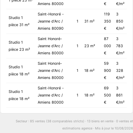
1 pièce 25 m²
Amiens 80000
€
€/m²
Saint-Honoré -
119
3
Studio 1
Jeanne d'Arc /
1
31 m²
350
850
pièce 31 m²
Amiens 80090
€
€/m²
Saint Honoré-
87
3
Studio 1
Jeanne d'Arc /
1
23 m²
000
783
pièce 23 m²
Amiens 80000
€
€/m²
Saint Honoré-
59
3
Studio 1
Jeanne d'Arc /
1
18 m²
900
328
pièce 18 m²
Amiens 80000
€
€/m²
Saint-Honoré -
69
3
Studio 1
Jeanne d'Arc /
1
18 m²
500
861
pièce 18 m²
Amiens 80000
€
€/m²
Secteur : 85 ventes (38 comparables stricts) · 13 biens en vente · 0 ventes et
estimations agence · Mis à jour le 10/08/2026