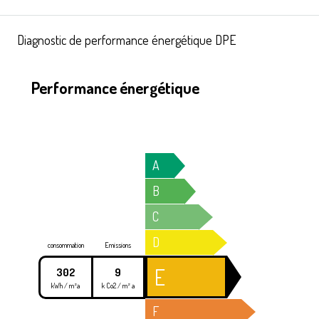
Diagnostic de performance énergétique DPE
Performance énergétique
A
B
C
D
consommation
Emissions
E
302
9
kWh / m²a
k Co2 / m² a
F