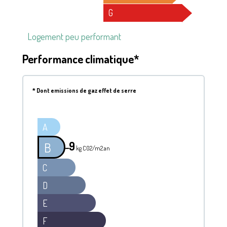
G
Logement peu performant
Performance climatique*
*
Dont emissions de gaz effet de serre
A
9
B
━
kg C02/m2.an
C
D
E
F