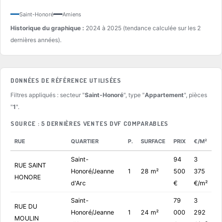
Saint-Honoré
Amiens
Historique du graphique :
2024 à 2025 (tendance calculée sur les 2
dernières années).
DONNÉES DE RÉFÉRENCE UTILISÉES
Filtres appliqués : secteur "
Saint-Honoré
", type "
Appartement
", pièces
"
1
".
SOURCE : 5 DERNIÈRES VENTES DVF COMPARABLES
RUE
QUARTIER
P.
SURFACE
PRIX
€/M²
Saint-
94
3
RUE SAINT
Honoré/Jeanne
1
28 m²
500
375
HONORE
d'Arc
€
€/m²
Saint-
79
3
RUE DU
Honoré/Jeanne
1
24 m²
000
292
MOULIN