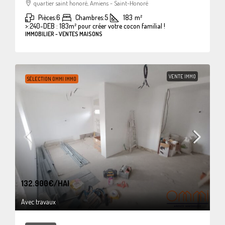
quartier saint honoré, Amiens - Saint-Honoré
Pièces:
6
Chambres:
5
183
m²
>:
240-DEB : 183m² pour créer votre cocon familial !
IMMOBILIER - VENTES MAISONS
VENTE IMMO
SÉLECTION OMMI IMMO
132.900€
/HAI
Avec travaux