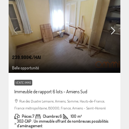
239.900€
/HAI
Belle opportunité
VENTE IMMO
Immeuble de rapport 6 lots – Amiens Sud
Rue des Quatre Lemaire, Amiens, Somme, Hauts-de-France,
France métropolitaine, 80000, France, Amiens - Saint-Honoré
Pièces:
7
Chambres:
6
100
m²
302-CAP : Un immeuble offrant de nombreuses possibilités
>:
d’aménagement