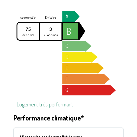
A
consommation
Emissions
B
75
3
kWh / m²a
k Co2 / m² a
C
D
E
F
G
Logement très performant
Performance climatique*
*
Dont emissions de gaz effet de serre