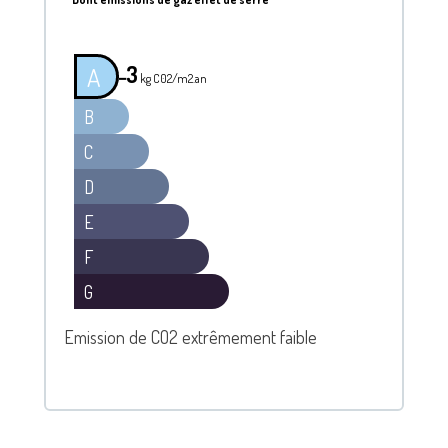
3
A
━
kg C02/m2.an
B
C
D
E
F
G
Emission de CO2 extrêmement faible