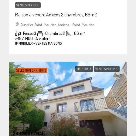
VENDUS PAR OMMI
Maison à vendre Amiens 2 chambres, 66m2
Quartier Saint-Maurice, Amiens - Saint-Maurice
Pièces:
3
Chambres:
2
66
m²
>:
197-MOU : A visiter !
IMMOBILIER - VENTES MAISONS
TROP TARD !
VENDUS PAR OMMI
SÉLECTION OMMI IMMO
298.900€
/HAI