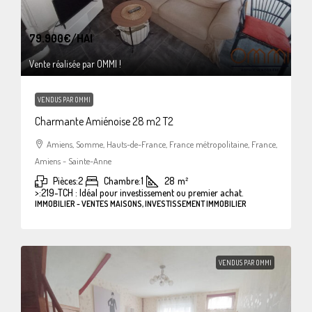
79.900€
/HAI
Vente réalisée par OMMI !
VENDUS PAR OMMI
Charmante Amiénoise 28 m2 T2
Amiens, Somme, Hauts-de-France, France métropolitaine, France,
Amiens - Sainte-Anne
Pièces:
2
Chambre:
1
28
m²
>:
219-TCH : Idéal pour investissement ou premier achat.
IMMOBILIER - VENTES MAISONS, INVESTISSEMENT IMMOBILIER
VENDUS PAR OMMI