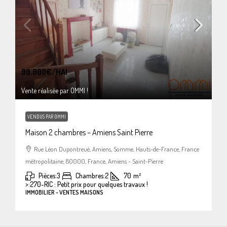
99.900€
/HAI
Vente réalisée par OMMI !
VENDUS PAR OMMI
Maison 2 chambres – Amiens Saint Pierre
Rue Léon Dupontreué, Amiens, Somme, Hauts-de-France, France
métropolitaine, 80000, France, Amiens - Saint-Pierre
Pièces:
3
Chambres:
2
70
m²
>:
270-RIC : Petit prix pour quelques travaux !
IMMOBILIER - VENTES MAISONS