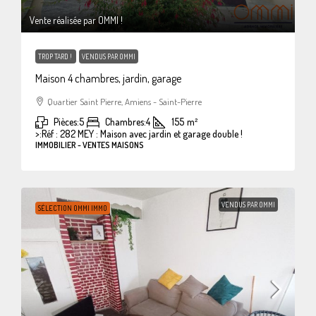
Vente réalisée par OMMI !
TROP TARD !
VENDUS PAR OMMI
Maison 4 chambres, jardin, garage
Quartier Saint Pierre, Amiens - Saint-Pierre
Pièces:
5
Chambres:
4
155
m²
>:
Réf : 282 MEY : Maison avec jardin et garage double !
IMMOBILIER - VENTES MAISONS
VENDUS PAR OMMI
SÉLECTION OMMI IMMO