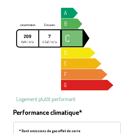
A
B
consommation
Emissions
C
209
7
kWh / m²a
k Co2 / m² a
D
E
F
G
Logement plutôt performant
Performance climatique*
*
Dont emissions de gaz effet de serre