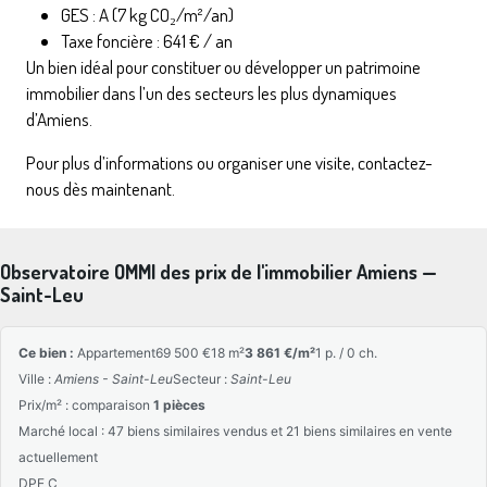
GES : A (7 kg CO₂/m²/an)
Taxe foncière : 641 € / an
Un bien idéal pour constituer ou développer un patrimoine
immobilier dans l’un des secteurs les plus dynamiques
d’Amiens.
Pour plus d’informations ou organiser une visite, contactez-
nous dès maintenant.
Observatoire OMMI des prix de l'immobilier Amiens —
Saint-Leu
Ce bien :
Appartement
69 500 €
18 m²
3 861 €/m²
1 p. / 0 ch.
Ville :
Amiens - Saint-Leu
Secteur :
Saint-Leu
Prix/m² : comparaison
1 pièces
Marché local : 47 biens similaires vendus et 21 biens similaires en vente
actuellement
DPE C