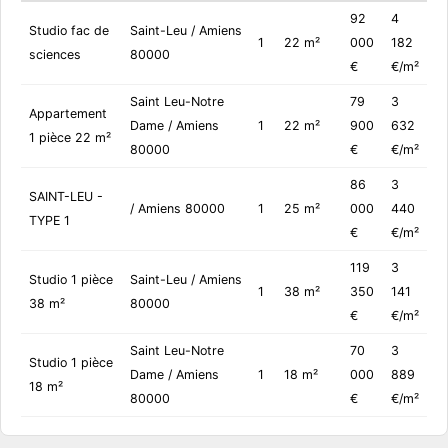
92
4
Studio fac de
Saint-Leu / Amiens
1
22 m²
000
182
sciences
80000
€
€/m²
Saint Leu-Notre
79
3
Appartement
Dame / Amiens
1
22 m²
900
632
1 pièce 22 m²
80000
€
€/m²
86
3
SAINT-LEU -
/ Amiens 80000
1
25 m²
000
440
TYPE 1
€
€/m²
119
3
Studio 1 pièce
Saint-Leu / Amiens
1
38 m²
350
141
38 m²
80000
€
€/m²
Saint Leu-Notre
70
3
Studio 1 pièce
Dame / Amiens
1
18 m²
000
889
18 m²
80000
€
€/m²