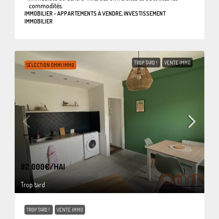
commodités.
IMMOBILIER - APPARTEMENTS À VENDRE, INVESTISSEMENT
IMMOBILIER
TROP TARD !
VENTE IMMO
SÉLECTION OMMI IMMO
92.000€
/HAI
Trop tard
TROP TARD !
VENTE IMMO