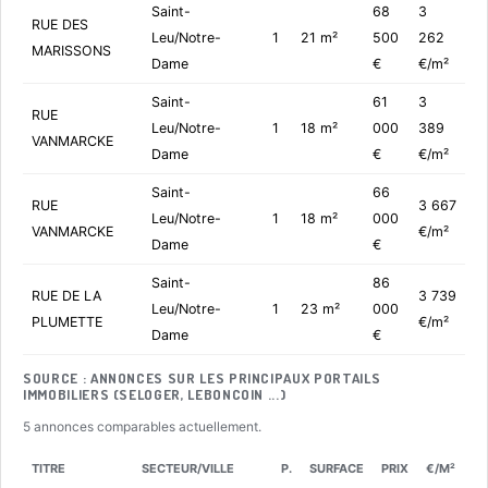
Saint-
68
3
RUE DES
Leu/Notre-
1
21 m²
500
262
MARISSONS
Dame
€
€/m²
Saint-
61
3
RUE
Leu/Notre-
1
18 m²
000
389
VANMARCKE
Dame
€
€/m²
Saint-
66
RUE
3 667
Leu/Notre-
1
18 m²
000
VANMARCKE
€/m²
Dame
€
Saint-
86
RUE DE LA
3 739
Leu/Notre-
1
23 m²
000
PLUMETTE
€/m²
Dame
€
SOURCE : ANNONCES SUR LES PRINCIPAUX PORTAILS
IMMOBILIERS (SELOGER, LEBONCOIN ...)
5 annonces comparables actuellement.
TITRE
SECTEUR/VILLE
P.
SURFACE
PRIX
€/M²