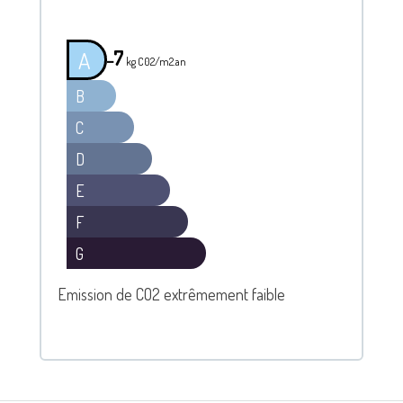
7
A
━
kg C02/m2.an
B
C
D
E
F
G
Emission de CO2 extrêmement faible