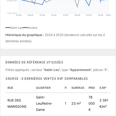
3 269 €/m²
1 827 €/m²
01/24
04/24
07/24
10/24
01/25
04/25
07/25
10/25
12/25
Saint-Leu
Amiens
Historique du graphique :
2024 à 2025 (tendance calculée sur les 2
dernières années).
DONNÉES DE RÉFÉRENCE UTILISÉES
Filtres appliqués : secteur "
Saint-Leu
", type "
Appartement
", pièces "
1
".
SOURCE : 5 DERNIÈRES VENTES DVF COMPARABLES
RUE
QUARTIER
P.
SURFACE
PRIX
€/M²
Saint-
78
RUE DES
3 391
Leu/Notre-
1
23 m²
000
MARISSONS
€/m²
Dame
€