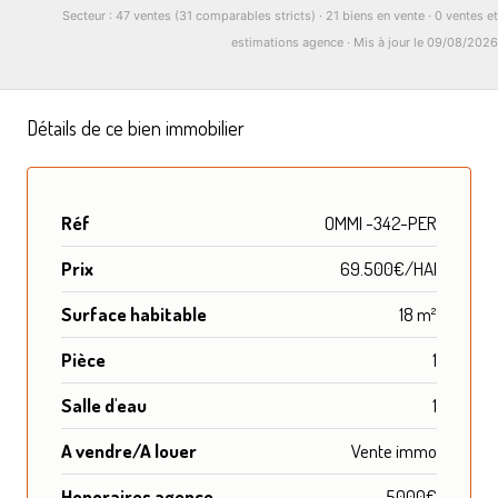
Secteur : 47 ventes (31 comparables stricts) · 21 biens en vente · 0 ventes et
estimations agence · Mis à jour le 09/08/2026
Détails de ce bien immobilier
Réf
OMMI -342-PER
Prix
69.500€/HAI
Surface habitable
18 m²
Pièce
1
Salle d'eau
1
A vendre/A louer
Vente immo
Honoraires agence
5000€