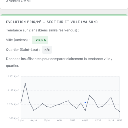
3 ventes OMMI
ÉVOLUTION PRIX/M² — SECTEUR ET VILLE (MAISON)
Tendance sur 2 ans (biens similaires vendus) :
Ville (Amiens) :
-23,6 %
Quartier (Saint-Leu) :
n/c
Donnees insuffisantes pour comparer clairement la tendance ville /
quartier.
4 101 €/m²
3 187 €/m²
2 274 €/m²
1 360 €/m²
01/24
04/24
07/24
10/24
01/25
04/25
07/25
10/25
12/25