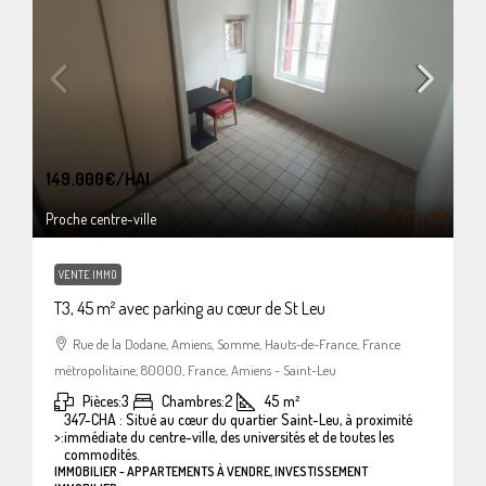
149.000€
/HAI
Proche centre-ville
VENTE IMMO
T3, 45 m² avec parking au cœur de St Leu
Rue de la Dodane, Amiens, Somme, Hauts-de-France, France
métropolitaine, 80000, France, Amiens - Saint-Leu
Pièces:
3
Chambres:
2
45
m²
347-CHA : Situé au cœur du quartier Saint-Leu, à proximité
>:
immédiate du centre-ville, des universités et de toutes les
commodités.
IMMOBILIER - APPARTEMENTS À VENDRE, INVESTISSEMENT