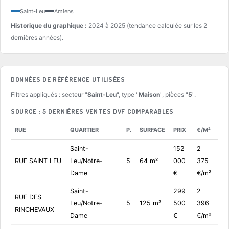
Saint-Leu
Amiens
Historique du graphique :
2024 à 2025 (tendance calculée sur les 2
dernières années).
DONNÉES DE RÉFÉRENCE UTILISÉES
Filtres appliqués : secteur "
Saint-Leu
", type "
Maison
", pièces "
5
".
SOURCE : 5 DERNIÈRES VENTES DVF COMPARABLES
RUE
QUARTIER
P.
SURFACE
PRIX
€/M²
Saint-
152
2
RUE SAINT LEU
Leu/Notre-
5
64 m²
000
375
Dame
€
€/m²
Saint-
299
2
RUE DES
Leu/Notre-
5
125 m²
500
396
RINCHEVAUX
Dame
€
€/m²