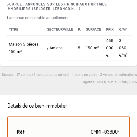
SOURCE : ANNONCES SUR LES PRINCIPAUX PORTAILS
IMMOBILIERS (SELOGER, LEBONCOIN ...)
1 annonce comparable actuellement.
TITRE
SECTEUR/VILLE
P.
SURFACE
PRIX
€/M²
459
3
Maison 5 pièces
/ Amiens
5
150 m²
000
060
150 m²
€
€/m²
Secteur : 17 ventes (2 comparables stricts) · 1 biens en vente · 3 ventes et estimations
agence · Mis à jour le 06/08/2026
Détails de ce bien immobilier
Réf
OMMI -038DUF