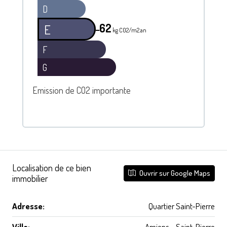
D
62
E
━
kg C02/m2.an
F
G
Emission de CO2 importante
Localisation de ce bien
Ouvrir sur Google Maps
immobilier
Adresse:
Quartier Saint-Pierre
Ville:
Amiens - Saint-Pierre