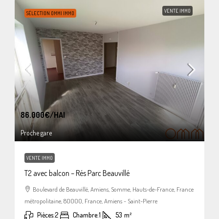
VENTE IMMO
SÉLECTION OMMI IMMO
86.000€
/HAI
Proche gare
VENTE IMMO
T2 avec balcon – Rés Parc Beauvillé
Boulevard de Beauvillé, Amiens, Somme, Hauts-de-France, France
métropolitaine, 80000, France, Amiens - Saint-Pierre
Pièces:
2
Chambre:
1
53
m²