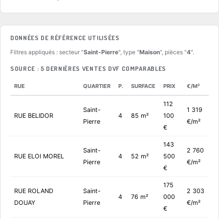
DONNÉES DE RÉFÉRENCE UTILISÉES
Filtres appliqués : secteur "
Saint-Pierre
", type "
Maison
", pièces "
4
".
SOURCE : 5 DERNIÈRES VENTES DVF COMPARABLES
RUE
QUARTIER
P.
SURFACE
PRIX
€/M²
112
Saint-
1 319
RUE BELIDOR
4
85 m²
100
Pierre
€/m²
€
143
Saint-
2 760
RUE ELOI MOREL
4
52 m²
500
Pierre
€/m²
€
175
RUE ROLAND
Saint-
2 303
4
76 m²
000
DOUAY
Pierre
€/m²
€