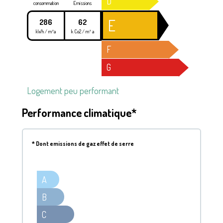
D
consommation
Emissions
E
286
62
kWh / m²a
k Co2 / m² a
F
G
Logement peu performant
Performance climatique*
*
Dont emissions de gaz effet de serre
A
B
C