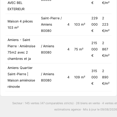
AVEC BEL
€
€/m²
EXTERIEUR
Saint-Pierre /
229
2
Maison 4 pièces
Amiens
4
103 m²
000
223
103 m²
80080
€
€/m²
Amiens - Saint
215
2
Pierre : Amiénoise
/ Amiens
4
75 m²
000
867
75m2 avec 2
80080
€
€/m²
chambres et ja
Amiens Quartier
315
2
Saint-Pierre |
/ Amiens
4
109 m²
000
890
Maison amiénoise
80080
€
€/m²
rénovée
Secteur : 145 ventes (47 comparables stricts) · 26 biens en vente · 4 ventes et
estimations agence · Mis à jour le 09/08/2026