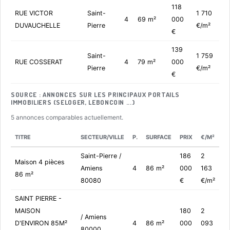
118
RUE VICTOR
Saint-
1 710
4
69 m²
000
DUVAUCHELLE
Pierre
€/m²
€
139
Saint-
1 759
RUE COSSERAT
4
79 m²
000
Pierre
€/m²
€
SOURCE : ANNONCES SUR LES PRINCIPAUX PORTAILS
IMMOBILIERS (SELOGER, LEBONCOIN ...)
5 annonces comparables actuellement.
TITRE
SECTEUR/VILLE
P.
SURFACE
PRIX
€/M²
Saint-Pierre /
186
2
Maison 4 pièces
Amiens
4
86 m²
000
163
86 m²
80080
€
€/m²
SAINT PIERRE -
MAISON
180
2
/ Amiens
D'ENVIRON 85M²
4
86 m²
000
093
80000