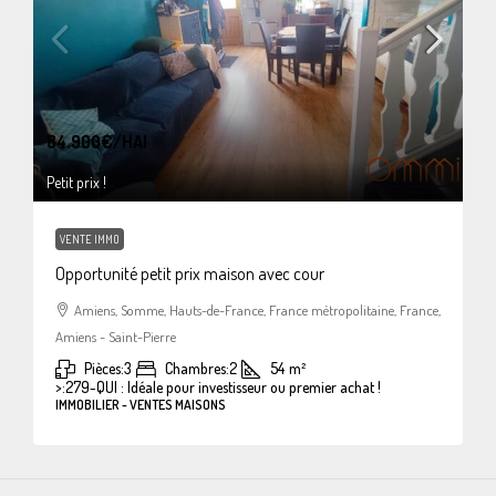
84.900€
/HAI
Petit prix !
VENTE IMMO
Opportunité petit prix maison avec cour
Amiens, Somme, Hauts-de-France, France métropolitaine, France,
Amiens - Saint-Pierre
Pièces:
3
Chambres:
2
54
m²
>:
279-QUI : Idéale pour investisseur ou premier achat !
IMMOBILIER - VENTES MAISONS