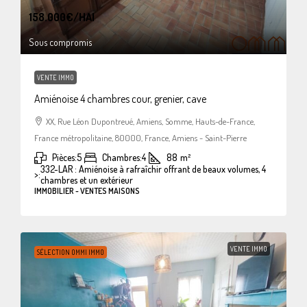
158.000€
/HAI
Sous compromis
VENTE IMMO
Amiénoise 4 chambres cour, grenier, cave
XX, Rue Léon Dupontreué, Amiens, Somme, Hauts-de-France,
France métropolitaine, 80000, France, Amiens - Saint-Pierre
Pièces:
5
Chambres:
4
88
m²
332-LAR : Amiénoise à rafraîchir offrant de beaux volumes, 4
>:
chambres et un extérieur
IMMOBILIER - VENTES MAISONS
VENTE IMMO
SÉLECTION OMMI IMMO