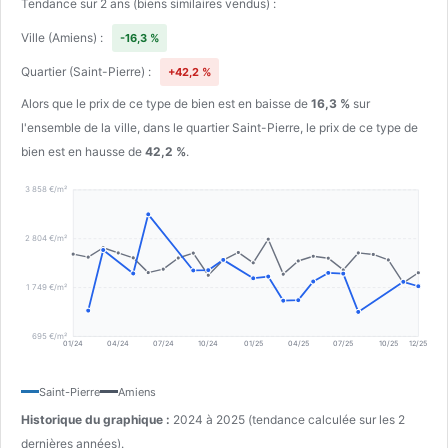
Tendance sur 2 ans (biens similaires vendus) :
Ville (Amiens) :
-16,3 %
Quartier (Saint-Pierre) :
+42,2 %
Alors que le prix de ce type de bien est en baisse de
16,3 %
sur
l'ensemble de la ville, dans le quartier Saint-Pierre, le prix de ce type de
bien est en hausse de
42,2 %
.
3 858 €/m²
2 804 €/m²
1 749 €/m²
695 €/m²
01/24
04/24
07/24
10/24
01/25
04/25
07/25
10/25
12/25
Saint-Pierre
Amiens
Historique du graphique :
2024 à 2025 (tendance calculée sur les 2
dernières années).