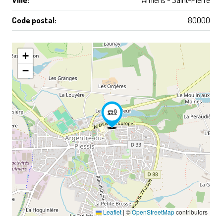
Code postal:
80000
+
−
Leaflet
|
©
OpenStreetMap
contributors