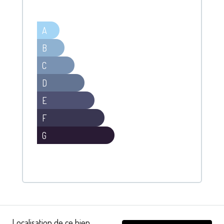
A
B
C
D
E
F
G
Localisation de ce bien