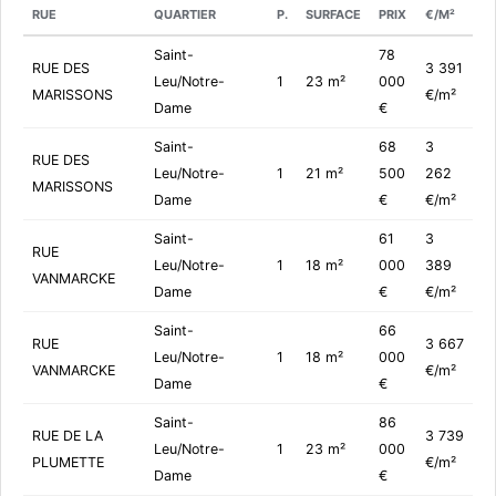
RUE
QUARTIER
P.
SURFACE
PRIX
€/M²
Saint-
78
RUE DES
3 391
Leu/Notre-
1
23 m²
000
MARISSONS
€/m²
Dame
€
Saint-
68
3
RUE DES
Leu/Notre-
1
21 m²
500
262
MARISSONS
Dame
€
€/m²
Saint-
61
3
RUE
Leu/Notre-
1
18 m²
000
389
VANMARCKE
Dame
€
€/m²
Saint-
66
RUE
3 667
Leu/Notre-
1
18 m²
000
VANMARCKE
€/m²
Dame
€
Saint-
86
RUE DE LA
3 739
Leu/Notre-
1
23 m²
000
PLUMETTE
€/m²
Dame
€