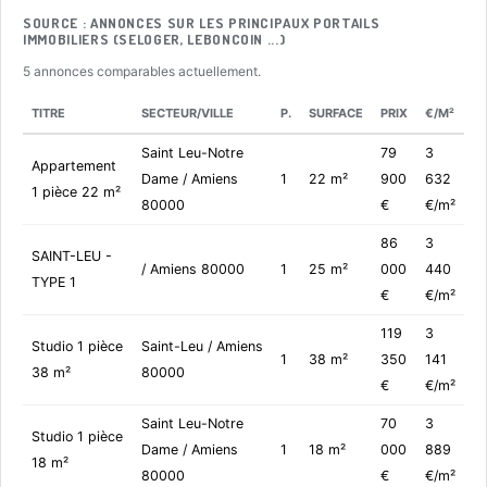
SOURCE : ANNONCES SUR LES PRINCIPAUX PORTAILS
IMMOBILIERS (SELOGER, LEBONCOIN ...)
5 annonces comparables actuellement.
TITRE
SECTEUR/VILLE
P.
SURFACE
PRIX
€/M²
Saint Leu-Notre
79
3
Appartement
Dame / Amiens
1
22 m²
900
632
1 pièce 22 m²
80000
€
€/m²
86
3
SAINT-LEU -
/ Amiens 80000
1
25 m²
000
440
TYPE 1
€
€/m²
119
3
Studio 1 pièce
Saint-Leu / Amiens
1
38 m²
350
141
38 m²
80000
€
€/m²
Saint Leu-Notre
70
3
Studio 1 pièce
Dame / Amiens
1
18 m²
000
889
18 m²
80000
€
€/m²