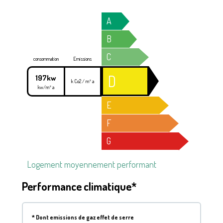
A
B
C
consommation
Emissions
D
197kw
k Co2 / m² a
kw/m² a
E
F
G
Logement moyennement performant
Performance climatique*
*
Dont emissions de gaz effet de serre