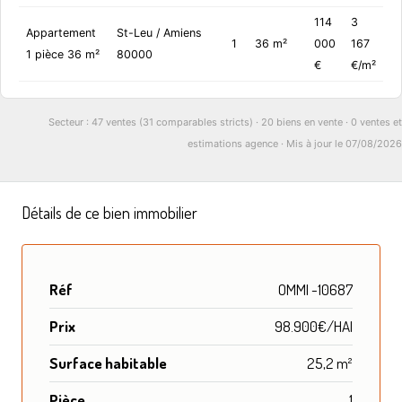
114
3
Appartement
St-Leu / Amiens
1
36 m²
000
167
1 pièce 36 m²
80000
€
€/m²
Secteur : 47 ventes (31 comparables stricts) · 20 biens en vente · 0 ventes et
estimations agence · Mis à jour le 07/08/2026
Détails de ce bien immobilier
Réf
OMMI -10687
Prix
98.900€/HAI
Surface habitable
25,2 m²
Pièce
1