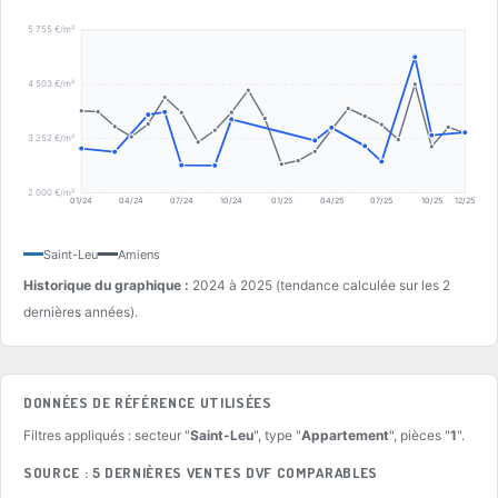
5 755 €/m²
4 503 €/m²
3 252 €/m²
2 000 €/m²
01/24
04/24
07/24
10/24
01/25
04/25
07/25
10/25
12/25
Saint-Leu
Amiens
Historique du graphique :
2024 à 2025 (tendance calculée sur les 2
dernières années).
DONNÉES DE RÉFÉRENCE UTILISÉES
Filtres appliqués : secteur "
Saint-Leu
", type "
Appartement
", pièces "
1
".
SOURCE : 5 DERNIÈRES VENTES DVF COMPARABLES